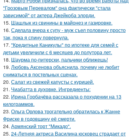
14.
Марго Робби призналась, что во время работы над
"Грозовым Перевалом" она фактически "стала
зависимой" от актера Джейкоба элорди.
15.
Шашлык из свинины в майонез и газировке.
16.
Сделала вчера к супу - муж съел половину просто
так, пока я спину повернула.
17.
"Кредитные Каникулы" по ипотеке для семей с
детьми увеличили с 6 месяцев до полутора лет.
18.
Шаурма по-питерски, пальчики оближешь!
19.
Любовь Аксенова объяснила, почему не любит
сниматься в постельных сценах.
20.
Салат из свежей капусты с курицей.
21.
Чиабатта в духовке. Ингредиенты:
22.
Ирина Горбачёва рассказала о похудении на 13
килограммов.
23.
Ольга Орлова трогательно обратилась к Жанне
Фриске в годовщину её смерти.
24.
Армянский торт "Микадо".
25.
24-Летняя актриса Василина юсковец страдает от