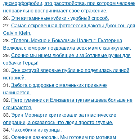
дисморфофобии, это расстройства, при котором человек
неправильно воспринимает свое отражение.
26.
Эти витаминные кубики - удобный способ.
27.
Самая откровенная фотосессия дакоты Джонсон для
Calvin Klein.
28.
"Теперь Можно и Бокальчик Налить": Екатерина
Волкова с юмором поздравила всех мам с каникулами.
29.
Срочно мы ищем любящие и заботливые ручки для
собачки Герды!
30.
Энн хэтэуэй впервые публично поделилась личной
историей.
31.
Забота о здоровье с маленьких привычек
начинается.
32.
Петр гуменник и Елизавета туктамышева больше не
скрываются.
33.
Эрин Мориарти критиковали за пластические
операции, а оказалось что люди просто глупые.
34.
Чахохбили из курицы.
35.
Осенние разносолы. Мы готовим по мотивам