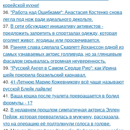
корейской кухни!
36.
"Работа над Ошибками": Анастасия Костенко снова
легла под нож ради идеального декольте.
37.
В сети обсуждают инициативу активистов -
предложить запретить в спортзалах одежду, которая
оголяет живот, ягодицы или просвечивается.
38.
Ранняя слава сделала Скарлетт йоханссон одной из
самых узнаваемых актрис голливуда, но за глянцевым
фасадом скрывалась огромная неуверенность.
39.
"Русский Ангел в Самом Сердце Рио": как Ирина
шейк покорила бразильский карнавал.
40.
41-Летнюю Марию Кожевникову всё чаще называют
русской Блейк лайвли!
41.
Ваша кошка после туалета превращается в болид
формулы - 1?
42.
В недавнем прошлом симпатичная актриса Эллен
Пейдж, которая превратилась в мужчину, рассказала,
что на операцию её подтолкнули голоса в голове.