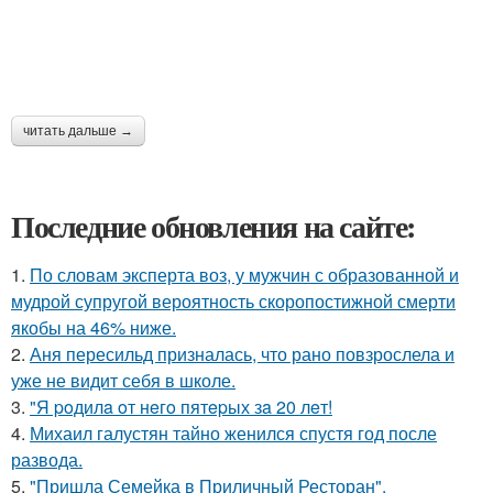
читать дальше →
Последние обновления на сайте:
1.
По словам эксперта воз, у мужчин с образованной и
мудрой супругой вероятность скоропостижной смерти
якобы на 46% ниже.
2.
Аня пересильд призналась, что рано повзрослела и
уже не видит себя в школе.
3.
"Я poдилa oт нeгo пятepых зa 20 лeт!
4.
Михаил галустян тайно женился спустя год после
развода.
5.
"Пришла Семейка в Приличный Ресторан".