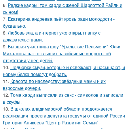
6.
Редкие кадры: том харди с женой Шарлоттой Райли и
сыном!
7.
Екатерина андреева пьёт кровь ради молодости -
буквально.
8.
Любовь зла, а интернет уже открыл папку с
доказательствами.
9.
Бывшая участница шоу "Уральские Пельмени" Юлия
Михалкова часто слышит назойливые вопросы об
отсутствии у неё детей.
10.
Подборки смузи, которые и освежают, и насыщают, и
норму белка помогут добрать.
11.
Красота по наследству: звёздные мамы и их
взрослые дочери.
12.
Тома харди выписали из секс - символов и записали
в скуфы.
13.
В школах владимирской области продолжается
реализация проекта депутата госдумы от единой России
Григория Аникеева "Центр Развития Семьи".