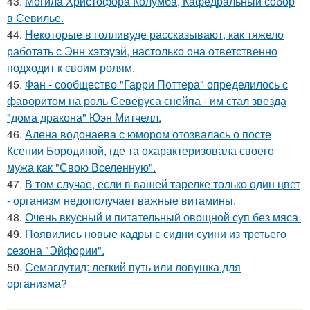
43.
Могила Христофора Колумба, Кафедральныи собор
в Севилье.
44.
Некоторые в голливуде рассказывают, как тяжело
работать с Энн хэтэуэй, настолько она ответственно
подходит к своим ролям.
45.
Фан - сообщество "Гарри Поттера" определилось с
фаворитом на роль Северуса снейпа - им стал звезда
"дома дракона" Юэн Митчелл.
46.
Алена водонаева с юмором отозвалась о посте
Ксении Бородиной, где та охарактеризовала своего
мужа как "Свою Вселенную".
47.
В том случае, если в вашей тарелке только один цвет
- организм недополучает важные витамины.
48.
Очень вкусный и питательный овощной суп без мяса.
49.
Появились новые кадры с сидни суини из третьего
сезона "Эйфории".
50.
Семаглутид: легкий путь или ловушка для
организма?