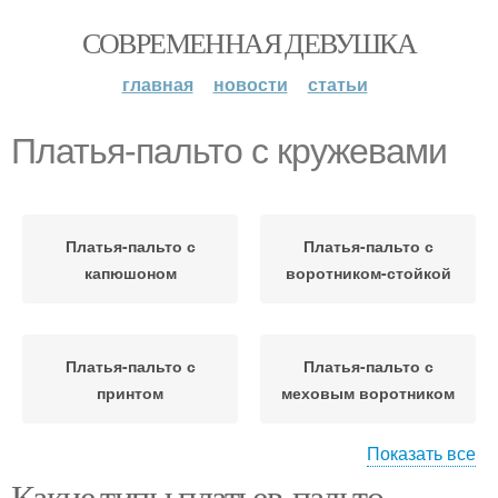
СОВРЕМЕННАЯ ДЕВУШКА
главная
новости
статьи
Платья-пальто с кружевами
Платья-пальто с
Платья-пальто с
капюшоном
воротником-стойкой
Платья-пальто с
Платья-пальто с
принтом
меховым воротником
Показать все
Какие типы платьев-пальто
Платья-пальто с