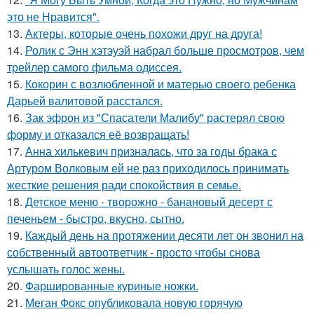
это не Нравится".
13.
Актеры, которые очень похожи друг на друга!
14.
Ролик с Энн хэтэуэй набрал больше просмотров, чем
трейлер самого фильма одиссея.
15.
Кокорин с возлюбленной и матерью своего ребенка
Дарьей валитовой расстался.
16.
Зак эфрон из "Спасатели Малибу" растерял свою
форму и отказался её возвращать!
17.
Анна хилькевич призналась, что за годы брака с
Артуром Волковым ей не раз приходилось принимать
жесткие решения ради спокойствия в семье.
18.
Детское меню - творожно - банановый десерт с
печеньем - быстро, вкусно, сытно.
19.
Каждый день на протяжении десяти лет он звонил на
собственный автоответчик - просто чтобы снова
услышать голос жены.
20.
Фаршированные куриные ножки.
21.
Меган Фокс опубликовала новую горячую