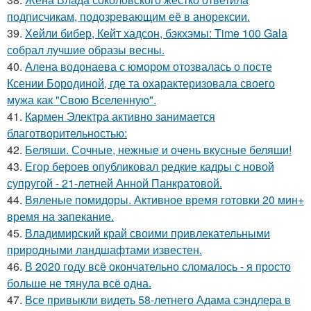
подписчикам, подозревающим её в анорексии.
39.
Хейли бибер, Кейт хадсон, бэкхэмы: Time 100 Gala
собрал лучшие образы весны.
40.
Алена водонаева с юмором отозвалась о посте
Ксении Бородиной, где та охарактеризовала своего
мужа как "Свою Вселенную".
41.
Кармен Электра активно занимается
благотворительностью:
42.
Беляши. Сочные, нежные и очень вкусные беляши!
43.
Егор бероев опубликовал редкие кадры с новой
супругой - 21-летней Анной Панкратовой.
44.
Вяленые помидоры. Активное время готовки 20 мин+
время на запекание.
45.
Владимирский край своими привлекательными
природными ландшафтами известен.
46.
В 2020 году всё окончательно сломалось - я просто
больше не тянула всё одна.
47.
Все привыкли видеть 58-летнего Адама сэндлера в