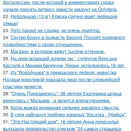
фотосессию, после которой в комментариях снова
начали просить актрису завести аккаунт на Onlyfans.
22.
Небольшая (13 кг) Алиска срочно ищет любящую
семью!
23.
Лето пахнет не сладко, но очень приятно.
24.
Скутер Браун в подкасте Second Thought поделился
подробностями о своих отношениях.
25.
Магазин, в котором живут тысячи оттенков.
26.
На днях младшей дочери экс - супругов Венсана
Касселя и Моники беллуччи, Леони, исполнилось 16 лет.
27.
Из "Воробушка" в прекрасного лебедя: невестка
Наташи королевой показала лицо после сложнейшей
пластики челюсти.
28.
"Очень Понравилось": 38-летняя Екатерина шпица
вернулась с Мальдив - и делится впечатлениями.
29.
Когда жажда внимания сильнее здравого смысла.
30.
В сети хайпанул трейлер хоррора "Косатка - Убийца".
31.
"Это Настоящий шок": 16-летняя Анна пересильд
выразила недовольство списком "30 самых страшных