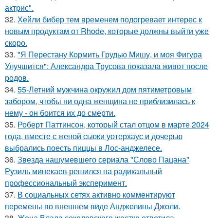
актрис".
32.
Хейли бибер тем временем подогревает интерес к
новым продуктам от Rhode, которые должны выйти уже
скоро.
33.
"Я Перестану Кормить Грудью Мишу, и моя Фигура
Улучшится": Александра Трусова показала живот после
родов.
34.
55-Летний мужчина окружил дом пятиметровым
забором, чтобы ни одна женщина не приблизилась к
нему - он боится их до смерти.
35.
Роберт Паттинсон, который стал отцом в марте 2024
года, вместе с женой сьюки уотерхаус и дочерью
выбрались поесть пиццы в Лос-анджелесе.
36.
Звезда нашумевшего сериала "Слово Пацана"
Рузиль минекаев решился на радикальный
профессиональный эксперимент.
37.
В социальных сетях активно комментируют
перемены во внешнем виде Анджелины Джоли.
38.
Жена Влада соколовского жестко ответила