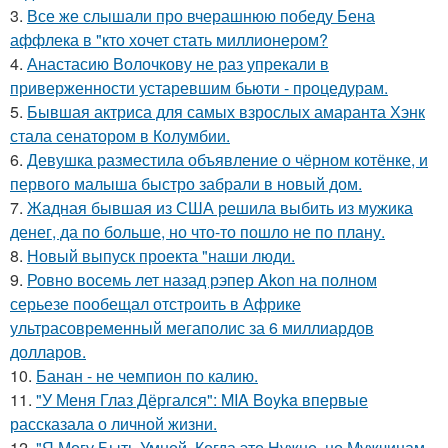
3.
Все же слышали про вчерашнюю победу Бена
аффлека в "кто хочет стать миллионером?
4.
Анастасию Волочкову не раз упрекали в
приверженности устаревшим бьюти - процедурам.
5.
Бывшая актриса для самых взрослых амаранта Хэнк
стала сенатором в Колумбии.
6.
Девушка разместила объявление о чёрном котёнке, и
первого малыша быстро забрали в новый дом.
7.
Жадная бывшая из США решила выбить из мужика
денег, да по больше, но что-то пошло не по плану.
8.
Новый выпуск проекта "наши люди.
9.
Ровно восемь лет назад рэпер Akon на полном
серьезе пообещал отстроить в Африке
ультрасовременный мегаполис за 6 миллиардов
долларов.
10.
Банан - не чемпион по калию.
11.
"У Меня Глаз Дёргался": MIA Boyka впервые
рассказала о личной жизни.
12.
"Я Могу Быть Умной, Когда это Нужно, но Мужчинам