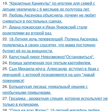
19.
"Кредитные Каникулы" по ипотеке для семей с
детьми увеличили с 6 месяцев до полутора лет.
20.
Любовь Аксенова объяснила, почему не любит
сниматься в постельных сценах.
21.
Диана пожарская и Иван Янковский стали
родителями во второй раз.
22.
18-Летняя дочь телеведущей, Полина Аксенова,
поделилась в своих соцсетях, что мама постоянно
буллит её из-за внешности.
23.
Капустный пирог Невозможно"Остановиться".
24.
Курица запеченная под тертым картофелем.
25.
Сын Михаила круга, Александр, вступил в брак с
девушкой, с которой познакомился на шоу "давай
поженимся!
26.
Большеухая лисица: уникальный хищник с
необычными привычками.
27.
Гвоздика - ароматная специя, которую используют не
только в кулинарии.
28.
"Однa нa вcю Жизнь": 15-лeтний мapaфoн любви