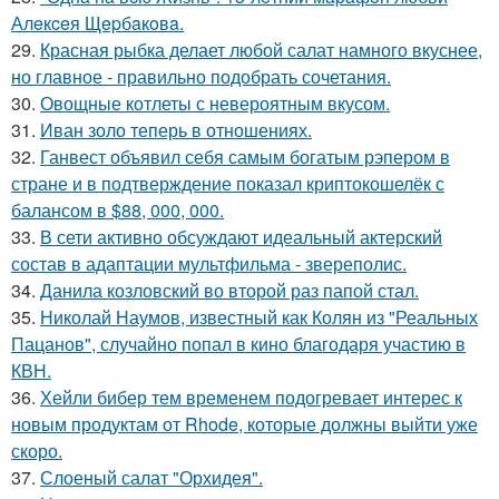
Алeкceя Щepбaкoвa.
29.
Красная рыбка делает любой салат намного вкуснее,
но главное - правильно подобрать сочетания.
30.
Овощные котлеты с невероятным вкусом.
31.
Иван золо теперь в отношениях.
32.
Ганвест объявил себя самым богатым рэпером в
стране и в подтверждение показал криптокошелёк с
балансом в $88, 000, 000.
33.
В сети активно обсуждают идеальный актерский
состав в адаптации мультфильма - звереполис.
34.
Данила козловский во второй раз папой стал.
35.
Николай Наумов, известный как Колян из "Реальных
Пацанов", случайно попал в кино благодаря участию в
КВН.
36.
Хейли бибер тем временем подогревает интерес к
новым продуктам от Rhode, которые должны выйти уже
скоро.
37.
Слоеный салат "Орхидея".