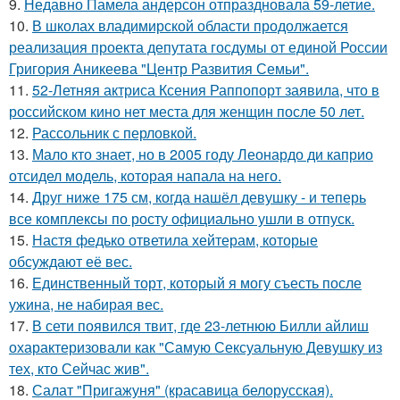
9.
Недавно Памела андерсон отпраздновала 59-летие.
10.
В школах владимирской области продолжается
реализация проекта депутата госдумы от единой России
Григория Аникеева "Центр Развития Семьи".
11.
52-Летняя актриса Ксения Раппопорт заявила, что в
российском кино нет места для женщин после 50 лет.
12.
Рассольник с перловкой.
13.
Мало кто знает, но в 2005 году Леонардо ди каприо
отсидел модель, которая напала на него.
14.
Друг ниже 175 см, когда нашёл девушку - и теперь
все комплексы по росту официально ушли в отпуск.
15.
Настя федько ответила хейтерам, которые
обсуждают её вес.
16.
Единственный торт, который я могу съесть после
ужина, не набирая вес.
17.
В сети появился твит, где 23-летнюю Билли айлиш
охарактеризовали как "Самую Сексуальную Девушку из
тех, кто Сейчас жив".
18.
Салат "Пригажуня" (красавица белорусская).