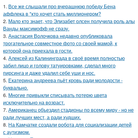
1.
Все же слышали про вчерашнюю победу Бена
аффлека в "кто хочет стать миллионером?
2.
Мало кто знает, что Элизабет олсен получила роль алы
Ванды максимофф не сразу.
3.
Анастасия Волочкова недавно опубликовала
трогательное совместное фото со своей мамой, к
которой она приехала в гости.
4.
Алексей из Калининграда в своё время полностью
забил лицо и голову татуировками, сделал много
пирсинга и даже удалил себе уши и нос.
5.
Екатерина андреева пьёт кровь ради молодости -
буквально.
6.
Многие привыкли списывать потерю цвета
исключительно на возраст.
7.
Американец объездил стадионы по всему миру - но не
ради лучших мест, а ради худших.
8.
На Камчатке создали робота для социализации детей
с аутизмом.