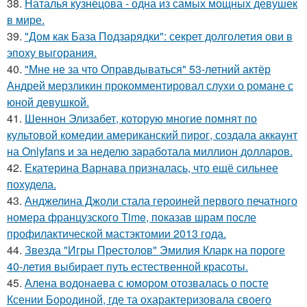
38.
Наталья кузнецова - одна из самых мощных девушек
в мире.
39.
"Дом как База Подзарядки": секрет долголетия ови в
эпоху выгорания.
40.
"Мне не за что Оправдываться" 53-летний актёр
Андрей мерзликин прокомментировал слухи о романе с
юной девушкой.
41.
Шеннон Элизабет, которую многие помнят по
культовой комедии американский пирог, создала аккаунт
на Onlyfans и за неделю заработала миллион долларов.
42.
Екатерина Варнава призналась, что ещё сильнее
похудела.
43.
Анджелина Джоли стала героиней первого печатного
номера французского Time, показав шрам после
профилактической мастэктомии 2013 года.
44.
Звезда "Игры Престолов" Эмилия Кларк на пороге
40-летия выбирает путь естественной красоты.
45.
Алена водонаева с юмором отозвалась о посте
Ксении Бородиной, где та охарактеризовала своего