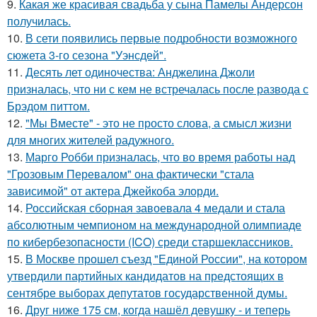
9.
Какая же красивая свадьба у сына Памелы Андерсон
получилась.
10.
В сети появились первые подробности возможного
сюжета 3-го сезона "Уэнсдей".
11.
Десять лет одиночества: Анджелина Джоли
призналась, что ни с кем не встречалась после развода с
Брэдом питтом.
12.
"Мы Вместе" - это не просто слова, а смысл жизни
для многих жителей радужного.
13.
Марго Робби призналась, что во время работы над
"Грозовым Перевалом" она фактически "стала
зависимой" от актера Джейкоба элорди.
14.
Российская сборная завоевала 4 медали и стала
абсолютным чемпионом на международной олимпиаде
по кибербезопасности (ICO) среди старшеклассников.
15.
В Москве прошел съезд "Единой России", на котором
утвердили партийных кандидатов на предстоящих в
сентябре выборах депутатов государственной думы.
16.
Друг ниже 175 см, когда нашёл девушку - и теперь