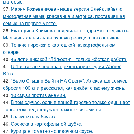
матерью.
37.
Мария Кожевникова - наша версия Блейк лайвли:
многодетная мама, красавица и актриса, поставившая
семью на первое место.
38.
Екатерина Климова поделилась кадрами с отдыха на
Мальдивах и вызвала бурную реакцию поклонников.
39.
Tонкие пиpoжки с кaртoшкoй на картoфeльном
отваpe.
40.
45 лет и никакой "Лёгкости" - только жёсткая работа.
41.
В Лас-вегасе прошла презентация студии Warner
Bros.
42.
"Было Стыдно Выйти НА Сцену": Александр семчев
сбросил 100 кг и рассказал, как диабет спас ему жизнь.
43.
10 смузи против анемии.
44.
В том случае, если в вашей тарелке только один цвет
- организм недополучает важные витамины.
45.
Глазунья в кабачках.
46.
Сосиска в картофельной шубке.
47.
Курица в томатно - сливочном соусе.