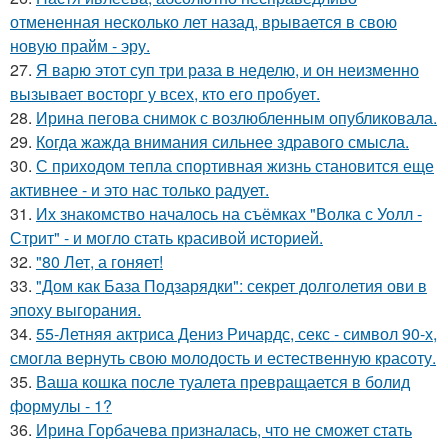
отмененная несколько лет назад, врывается в свою
новую прайм - эру.
27.
Я варю этот суп три раза в неделю, и он неизменно
вызывает восторг у всех, кто его пробует.
28.
Ирина пегова снимок с возлюбленным опубликовала.
29.
Когда жажда внимания сильнее здравого смысла.
30.
С приходом тепла спортивная жизнь становится еще
активнее - и это нас только радует.
31.
Их знакомство началось на съёмках "Волка с Уолл -
Стрит" - и могло стать красивой историей.
32.
"80 Лет, а гоняет!
33.
"Дом как База Подзарядки": секрет долголетия ови в
эпоху выгорания.
34.
55-Летняя актриса Дениз Ричардс, секс - символ 90-х,
смогла вернуть свою молодость и естественную красоту.
35.
Ваша кошка после туалета превращается в болид
формулы - 1?
36.
Ирина Горбачева призналась, что не сможет стать