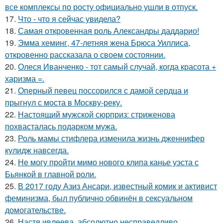
все комплексы по росту официально ушли в отпуск.
17.
Что - что я сейчас увидела?
18.
Самая откровенная роль Александры даддарио!
19.
Эмма хеминг, 47-летняя жена Брюса Уиллиса,
откровенно рассказала о своем состоянии.
20.
Олеся Иванченко - тот самый случай, когда красота +
харизма =.
21.
Оперный певец поссорился с дамой сердца и
прыгнул с моста в Москву-реку.
22.
Настоящий мужской сюрприз: стриженова
похвасталась подарком мужа.
23.
Роль мамы стифлера изменила жизнь дженнифер
кулидж навсегда.
24.
Не могу пройти мимо нового клипа канье уэста с
Бьянкой в главной роли.
25.
В 2017 году Азиз Ансари, известный комик и активист
феминизма, был публично обвинён в сексуальном
домогательстве.
26.
Настя ивлеева, абсолютно несправедливо