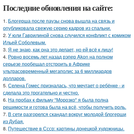
Последние обновления на сайте:
1.
Блогерша после паузы снова вышла на связь и
опубликовала свежую серию кадров из спальни.
2.
У юли Гаврилиной снова случился конфликт с комиком
Ильей Соболевым.
3.
Я не знаю, как она это делает, но ей всё к лицу!
4.
Ровно восемь лет назад рэпер Akon на полном
серьезе пообещал отстроить в Африке
ультрасовременный мегаполис за 6 миллиардов
долларов.
5.
Селена Гомес призналась, что мечтает о ребёнке - и
сделала это трогательно и честно.
6.
На пробах к фильму "Морозко" я была полна
решимости и готова была на всё, чтобы получить роль.
7.
В сети разгорелся скандал вокруг молодой блогерши
из Дубая.
8.
Путешествие в Ссср: картины донецкой художницы.