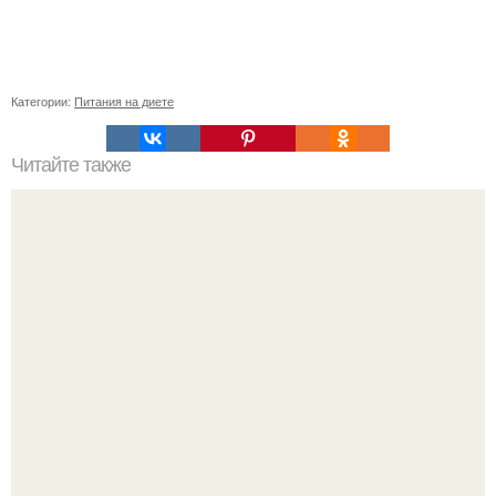
Категории:
Питания на диете
Читайте также
Что такое Pinus Pumila Venus
Ольга Дроздова поделилась очень личной историей, о
которой раньше почти не говорила.