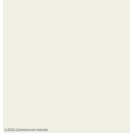
У юли Гаврилиной снова случился конфликт с комиком
Ильей Соболевым.
Рацион 1400 калорий.
© 2026 Современная девушка