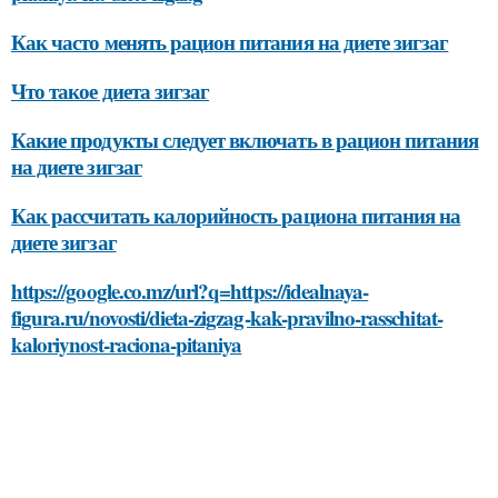
Как часто менять рацион питания на диете зигзаг
Что такое диета зигзаг
Какие продукты следует включать в рацион питания
на диете зигзаг
Как рассчитать калорийность рациона питания на
диете зигзаг
https://google.co.mz/url?q=https://idealnaya-
figura.ru/novosti/dieta-zigzag-kak-pravilno-rasschitat-
kaloriynost-raciona-pitaniya