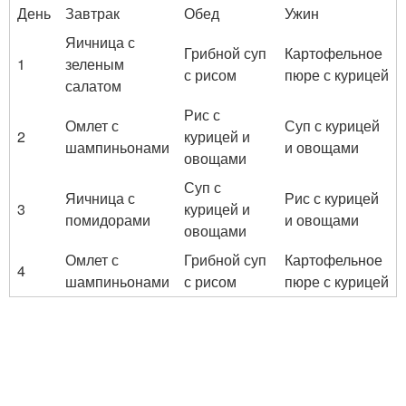
День
Завтрак
Обед
Ужин
Яичница с
Грибной суп
Картофельное
1
зеленым
с рисом
пюре с курицей
салатом
Рис с
Омлет с
Суп с курицей
2
курицей и
шампиньонами
и овощами
овощами
Суп с
Яичница с
Рис с курицей
3
курицей и
помидорами
и овощами
овощами
Омлет с
Грибной суп
Картофельное
4
шампиньонами
с рисом
пюре с курицей