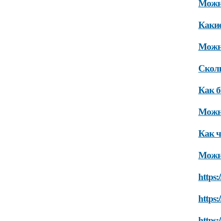
Можно
Какие
Можно
Сколь
Как б
Можно
Как ч
Можно
https:
https:
https: