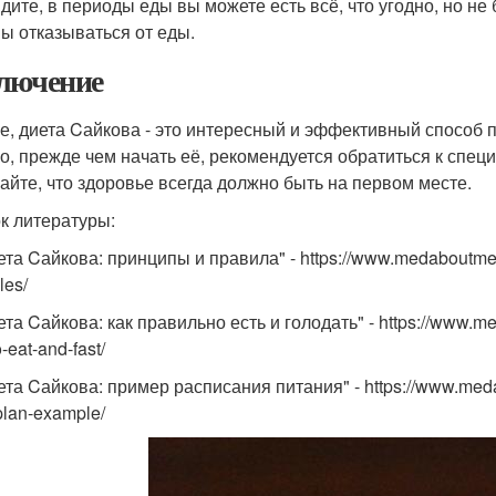
идите, в периоды еды вы можете есть всё, что угодно, но не
ы отказываться от еды.
лючение
ге, диета Cайкова - это интересный и эффективный способ 
о, прежде чем начать её, рекомендуется обратиться к специ
айте, что здоровье всегда должно быть на первом месте.
к литературы:
ета Cайкова: принципы и правила" - https://www.medaboutme.c
les/
ета Cайкова: как правильно есть и голодать" - https://www.m
-eat-and-fast/
ета Cайкова: пример расписания питания" - https://www.meda
plan-example/