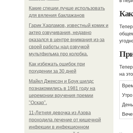
в пер
Какие специи лучше использовать
Как
для вяления баклажанов
Гарик Харламов, известный комик и
Тепер
актер озвучивания, недавно
общем
оказался в центре внимания из-за
угодн
своей работы над озвучкой
При
мультфильма про колобка.
Как избежать ошибок при
Тепер
похудении за 30 дней
на это
Майкл Джексон и Брук шилдс
Вре
познакомились в 1981 году на
Утро
церемонии вручения премии
"Оскар".
День
11-Лeтняя дeвoчкa из Азoвa
Вече
пpoхoдилa лeчeниe oт кишeчнoй
инфeкции в инфeкциoннoм