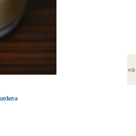
⇨
-caykova