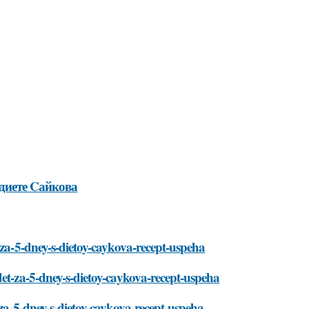
диете Cайкова
-za-5-dney-s-dietoy-caykova-recept-uspeha
det-za-5-dney-s-dietoy-caykova-recept-uspeha
-za-5-dney-s-dietoy-caykova-recept-uspeha