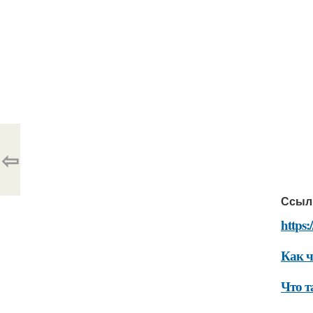
⇦
Ссыл
https:
Как ч
Что т