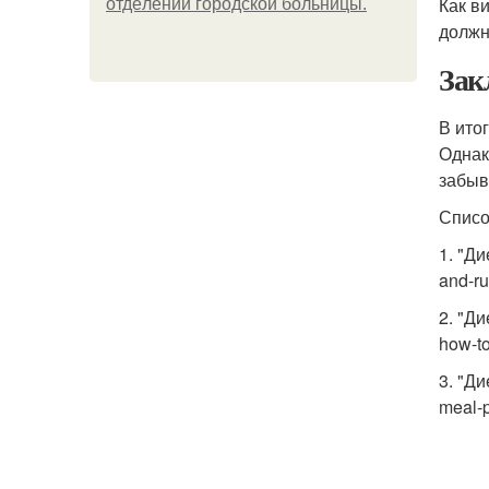
Как в
oтдeлeнии гopoдcкoй бoльницы.
должн
Зак
В ито
Однак
забыв
Списо
1. "Ди
and-ru
2. "Ди
how-to
3. "Ди
meal-