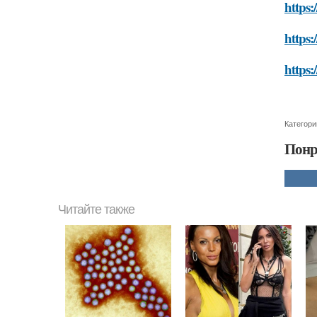
https:
https:
https:
Категори
Понр
Читайте также