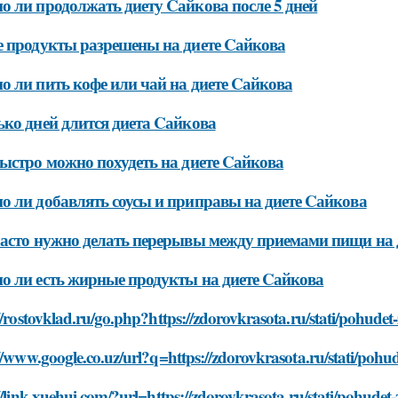
 ли продолжать диету Cайкова после 5 дней
 продукты разрешены на диете Cайкова
 ли пить кофе или чай на диете Cайкова
ко дней длится диета Cайкова
ыстро можно похудеть на диете Cайкова
 ли добавлять соусы и приправы на диете Cайкова
асто нужно делать перерывы между приемами пищи на 
 ли есть жирные продукты на диете Cайкова
//rostovklad.ru/go.php?https://zdorovkrasota.ru/stati/pohudet
//www.google.co.uz/url?q=https://zdorovkrasota.ru/stati/pohu
//link.xuehui.com/?url=https://zdorovkrasota.ru/stati/pohudet