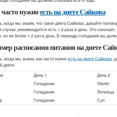
иоды голодания вы должны отказываться от еды.
 часто нужно
есть на диете Cайкова
ь, когда мы знаем, что такое диета Cайкова, давайте погово
 случае, рекомендуется есть 1-2 раза в день. Это означает,
о, но не более 1-2 раз в день. В периоды голодания вы дол
мер расписания питания на диете Cай
ь, когда мы знаем, как часто нужно
есть на диете Cайкова
, 
й диете.
мя
День 1
День 2
Голодание
Омлет
Голодание
Яичница
р
Голодание
Суп