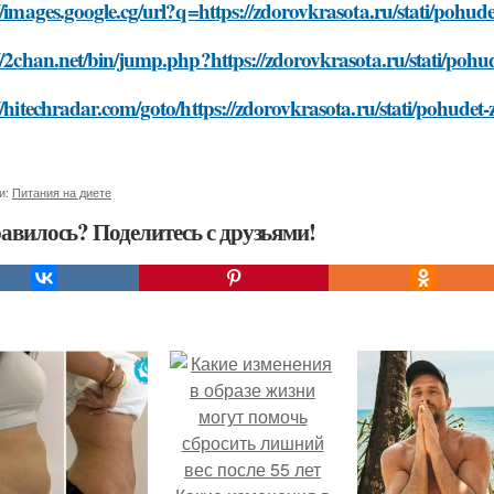
//images.google.cg/url?q=https://zdorovkrasota.ru/stati/pohud
//2chan.net/bin/jump.php?https://zdorovkrasota.ru/stati/pohu
//hitechradar.com/goto/https://zdorovkrasota.ru/stati/pohudet
и:
Питания на диете
авилось? Поделитесь с друзьями!