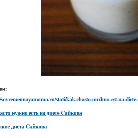
ки:
//sovremennayamama.ru/stati/kak-chasto-nuzhno-est-na-diete
асто нужно есть на диете Cайкова
акое диета Cайкова