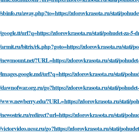
//sbinfo.ru/away.php?to=https://zdorovkrasota.ru/stati/pohude
//google.tt/url?q=https://zdorovkrasota.ru/stati/pohudet-za-5-
//armit.ru/bitrix/rk.php?goto=https://zdorovkrasota.ru/stati/
//newmount.net/?URL=https://zdorovkrasota.ru/stati/pohudet-
//images.google.md/url?q=https://zdorovkrasota.ru/stati/pohu
//dawnofwar.org.ru/go?https://zdorovkrasota.ru/stati/pohudet
//www.newberry.edu/?URL=https://zdorovkrasota.ru/stati/poh
//newostrie.ru/redirect?url=https://zdorovkrasota.ru/stati/poh
//victorvideo.ucoz.ru/go?https://zdorovkrasota.ru/stati/pohude