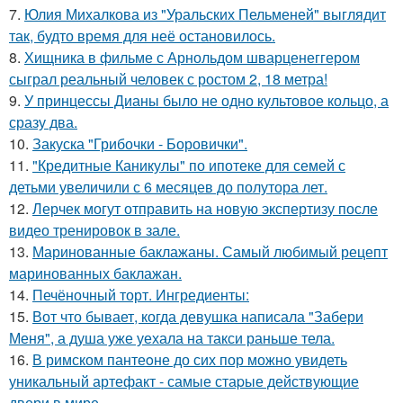
7.
Юлия Михалкова из "Уральских Пельменей" выглядит
так, будто время для неё остановилось.
8.
Хищника в фильме с Арнольдом шварценеггером
сыграл реальный человек с ростом 2, 18 метра!
9.
У принцессы Дианы было не одно культовое кольцо, а
сразу два.
10.
Закуска "Грибочки - Боровички".
11.
"Кредитные Каникулы" по ипотеке для семей с
детьми увеличили с 6 месяцев до полутора лет.
12.
Лерчек могут отправить на новую экспертизу после
видео тренировок в зале.
13.
Маринованные баклажаны. Самый любимый рецепт
маринованных баклажан.
14.
Печёночный торт. Ингредиенты:
15.
Вот что бывает, когда девушка написала "Забери
Меня", а душа уже уехала на такси раньше тела.
16.
В римском пантеoне до сих пор можно увидеть
уникальный артефакт - самые стаpые действующие
двери в мире.