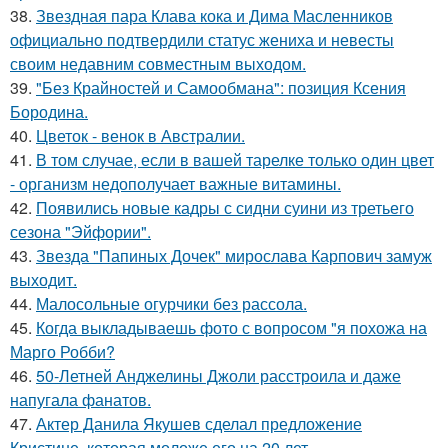
38.
Звездная пара Клава кока и Дима Масленников
официально подтвердили статус жениха и невесты
своим недавним совместным выходом.
39.
"Без Крайностей и Самообмана": позиция Ксения
Бородина.
40.
Цветок - венок в Австралии.
41.
В том случае, если в вашей тарелке только один цвет
- организм недополучает важные витамины.
42.
Появились новые кадры с сидни суини из третьего
сезона "Эйфории".
43.
Звезда "Папиных Дочек" мирослава Карпович замуж
выходит.
44.
Малосольные огурчики без рассола.
45.
Когда выкладываешь фото с вопросом "я похожа на
Марго Робби?
46.
50-Летней Анджелины Джоли расстроила и даже
напугала фанатов.
47.
Актер Данила Якушев сделал предложение
Кристине, которая моложе его на 20 лет.