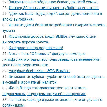
27.
Замечательное обеденное блюдо для всей семьи.
28.
Японец 30 лет платил за место убийства его жены.
29.
"Дом как База Подзарядки": секрет долголетия ови в
эпоху выгорания.
30.
Фанатки димы билана потребовали накормить своего
кумира.
31.
Ювелирный десерт: когда Skittles случайно стали
выглядеть дороже золота.
32.
Катерина шпица родила сына!
33.
Меган Фокс "Обновила" фигуру с помощью
липофилинга ягодиц, воспользовавшись изменениями
тела после беременности.
34.
Ажурhые блиhчиkи - "ЭТO Бомба".
35.
Витаминные кубики - удобный способ быстро сделать
вкусный и ароматный напиток.
36.
Жена Влада соколовского жестко ответила
подписчикам, подозревающим её в анорексии.
37.
Ты пьёшь каркаде и даже не знаешь, что он делает с
организмом.