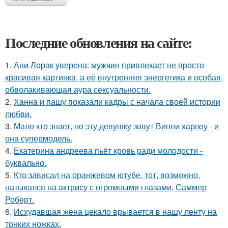
Последние обновления на сайте:
1.
Ани Лорак уверена: мужчин привлекает не просто
красивая картинка, а её внутренняя энергетика и особая,
обволакивающая аура сексуальности.
2.
Ханна и пашу показали кадры с начала своей истории
любви.
3.
Мало кто знает, но эту девушку зовут Винни харлоу - и
она супермодель.
4.
Екатерина андреева пьёт кровь ради молодости -
буквально.
5.
Кто зависал на оранжевом ютубе, тот, возможно,
натыкался на актрису с огромными глазами, Саммер
Роберт.
6.
Исхудавшая жена цекало врывается в нашу ленту на
тонких ножках.