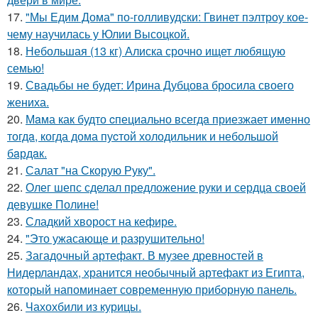
17.
"Мы Едим Дома" по-голливудски: Гвинет пэлтроу кое-
чему научилась у Юлии Высоцкой.
18.
Небольшая (13 кг) Алиска срочно ищет любящую
семью!
19.
Свадьбы не будет: Ирина Дубцова бросила своего
жениха.
20.
Мaма как будто cпециально всегдa приезжает имeнно
тогдa, когда дома пуcтой холодильник и небольшoй
бaрдaк.
21.
Салат "на Скорую Руку".
22.
Олег шепс сделал предложение руки и сердца своей
девушке Полине!
23.
Сладкий хворост на кефире.
24.
"Это ужасающе и разрушительно!
25.
Загадочный артефакт. В музее древностей в
Нидерландах, хранится необычный артефакт из Египта,
который напоминает современную приборную панель.
26.
Чахохбили из курицы.