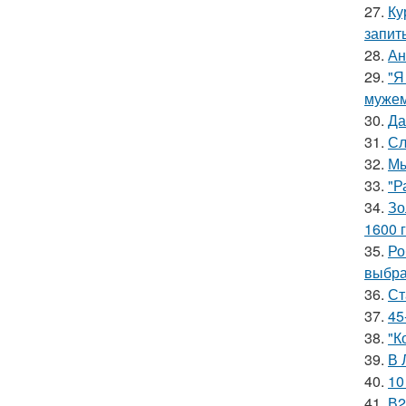
27.
Ку
запит
28.
Ан
29.
"Я
мужем
30.
Да
31.
Сл
32.
Мы
33.
"Р
34.
Зо
1600 г
35.
Ро
выбра
36.
Ст
37.
45
38.
"К
39.
В 
40.
10
41.
В2