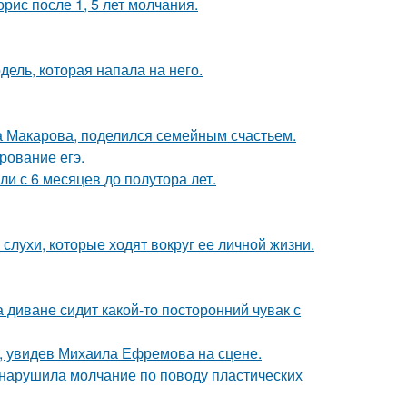
рис после 1, 5 лет молчания.
дель, которая напала на него.
а Макарова, поделился семейным счастьем.
рование егэ.
ли с 6 месяцев до полутора лет.
 слухи, которые ходят вокруг ее личной жизни.
а диване сидит какой-то посторонний чувак с
й, увидев Михаила Ефремова на сцене.
, нарушила молчание по поводу пластических