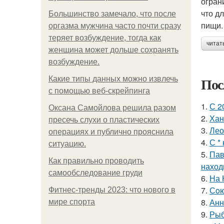
огран
что д
Большинство замечало, что после
пищи.
оргазма мужчина часто почти сразу
теряет возбуждение, тогда как
читат
женщина может дольше сохранять
возбуждение.
Пос
Какие типы данных можно извлечь
с помощью веб-скрейпинга
1.
С 2
Оксана Самойлова решила разом
2.
Хан
пресечь слухи о пластических
3.
Лео
операциях и публично прояснила
4.
С *
ситуацию.
5.
Пав
Как правильно проводить
наход
самообследование груди
6.
На 
7.
Сoю
Фитнес-тренды 2023: что нового в
8.
Анн
мире спорта
9.
Рыб