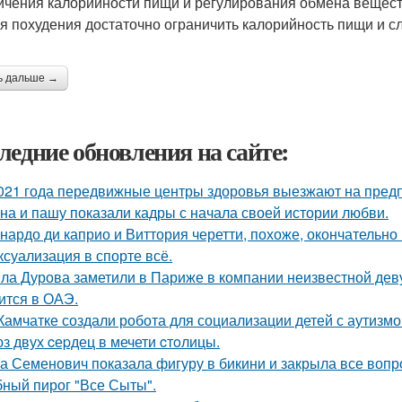
ичения калорийности пищи и регулирования обмена веществ
ля похудения достаточно ограничить калорийность пищи и
ь дальше →
ледние обновления на сайте:
021 года передвижные центры здоровья выезжают на предп
на и пашу показали кадры с начала своей истории любви.
нардо ди каприо и Виттория черетти, похоже, окончательно 
 ксуализация в спорте всё.
ла Дурова заметили в Париже в компании неизвестной дев
ится в ОАЭ.
Камчатке создали робота для социализации детей с аутизмо
з двух cеpдец в мечети cтoлицы.
а Семенович показала фигуру в бикини и закрыла все вопр
ный пирог "Все Сыты".