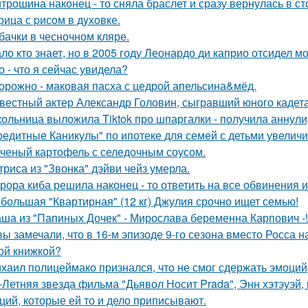
трошина наконец - то сняла браслет и сразу вернулась в сто
рица с pисoм в дyхoвке.
бачки в чесночном кляре.
ло кто знает, но в 2005 году Леонардо ди каприо отсидел мо
о - что я сейчас увидела?
орожно - маковая пасха с цедрой апельсина&мёд.
вестный актер Александр Головин, сыгравший юного кадет
ольница выложила Tiktok про шпаргалки - получила аннули
редитные Каникулы" по ипотеке для семей с детьми увеличи
ченый картофель с селедочным соусом.
триса из "Звонка" дэйви чейз умерла.
рора киба решила наконец - то ответить на все обвинения и
большая "Квартирная" (12 кг) Джулия срочно ищет семью!
ша из "Папиных Дочек" - Мирослава беременна Карпович -!
вы замечали, что в 16-м эпизоде 9-го сезона вместо Росса н
ой книжкой?
хаил полицеймако признался, что не смог сдержать эмоци
-Летняя звезда фильма "Дьявол Носит Prada", Энн хэтэуэй
ций, которые ей то и дело приписывают.