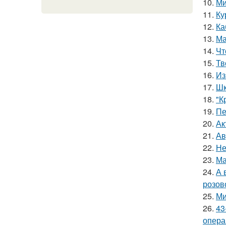
10.
Ми
11.
Ку
12.
Ка
13.
Ма
14.
Чт
15.
Тв
16.
Из
17.
Шк
18.
"К
19.
Пе
20.
Ак
21.
Ав
22.
Не
23.
Ма
24.
А 
розов
25.
Ми
26.
43
опера