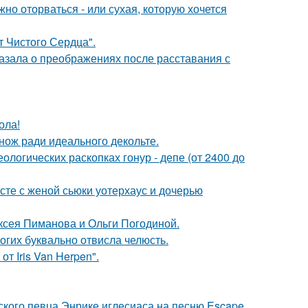
жно оторваться - или сухая, которую хочется
т Чистого Сердца".
азала о преображениях после расставания с
ола!
нож ради идеального декольте.
логических раскопках гонур - депе (от 2400 до
есте с женой сьюки уотерхаус и дочерью
ксея Пиманова и Ольги Погодиной.
огих буквально отвисла челюсть.
т Iris Van Herpen".
ского певца Энрике иглесиаса на песню Escape.