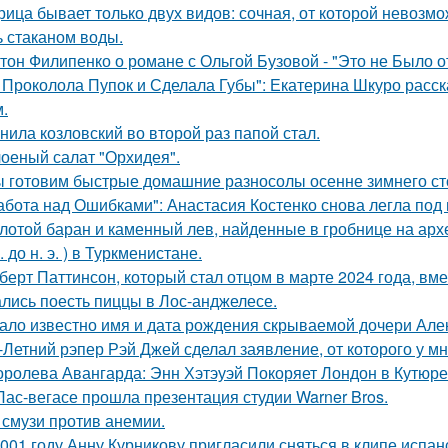
рица бывает только двух видов: сочная, от которой невозмо
ь стаканом воды.
тон Филипенко о романе с Ольгой Бузовой - "Это не Было о
 Проколола Пупок и Сделала Губы": Екатерина Шкуро расск
.
нила козловский во второй раз папой стал.
оеный салат "Орхидея".
 готовим быстрые домашние разносолы осенне зимнего ст
абота над Ошибками": Анастасия Костенко снова легла под 
лотой баран и каменный лев, найденные в гробнице на архео
. до н. э. ) в Туркменистане.
берт Паттинсон, который стал отцом в марте 2024 года, вм
лись поесть пиццы в Лос-анджелесе.
ало известно имя и дата рождения скрываемой дочери Але
-Летний рэпер Рэй Джей сделал заявление, от которого у мн
оролева Авангарда: Энн Хэтэуэй Покоряет Лондон в Кутюре о
Лас-вегасе прошла презентация студии Warner Bros.
 смузи против анемии.
001 году Анну Курникову пригласили сняться в клипе испан