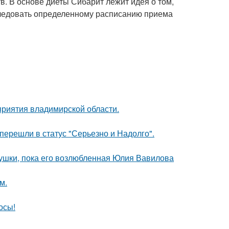
. В основе диеты Сибарит лежит идея о том,
 следовать определенному расписанию приема
риятия владимирской области.
перешли в статус "Серьезно и Надолго".
ушки, пока его возлюбленная Юлия Вавилова
м.
осы!