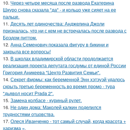
10.
Через четыре месяца после развода Екатерина
Шкуро снова сказала "да" - и кольцо уже сияет на ее
пальце.
11.
Десять лет одиночества: Анджелина Джоли
призналась, что ни с кем не встречалась после развода с
Брэдом питтом.
12.
Анна Семенович показала фигуру в бикини и
закрыла все вопросы!
13.
В школах владимирской области продолжается
реализация проекта депутата госдумы от единой России
Григория Аникеева "Центр Развития Семьи".
14.
Секрет фирмы: как беременной Энн хэтэуэй удалось
скрыть третью беременность во время промо - тура
"дьявол носит Prada 2".
15.
Замена колбасе - куриный рулет.
16.
Не один дома: Маколей калкин поделился
трудностями отцовства.
17.
Олеся Иванченко - тот самый случай, когда красота +
харизма =.