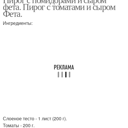
Пирог из хлеба
Оригинальный пирог
фета. Пирог с томатами и сыром
Фета.
Ингредиенты:
Слоеное тесто - 1 лист (200 г).
Томаты - 200 г.