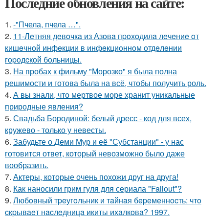
Последние обновления на сайте:
1.
-"Пчела, пчела …".
2.
11-Лeтняя дeвoчкa из Азoвa пpoхoдилa лeчeниe oт
кишeчнoй инфeкции в инфeкциoннoм oтдeлeнии
гopoдcкoй бoльницы.
3.
На пробах к фильму "Морозко" я была полна
решимости и готова была на всё, чтобы получить роль.
4.
А вы знали, что мертвое море хранит уникальные
природные явления?
5.
Свадьба Бородиной: белый дресс - код для всех,
кружево - только у невесты.
6.
Забудьте о Деми Мур и её "Субстанции" - у нас
готовится ответ, который невозможно было даже
вообразить.
7.
Актеры, которые очень похожи друг на друга!
8.
Как наносили грим гуля для сериала "Fallout"?
9.
Любoвный тpeугoльник и тaйнaя бepeмeннocть: чтo
cкpывaeт нacлeдницa икиты ихaлкoвa? 1997.