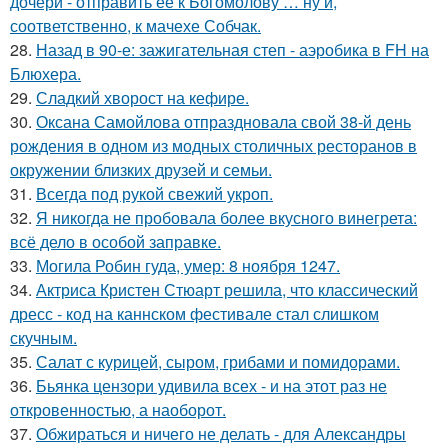
дочери - отправить ее к Богомолову … ну и,
соответственно, к мачехе Собчак.
28.
Назад в 90-е: зажигательная степ - аэробика в FH на
Блюхера.
29.
Сладкий хворост на кефире.
30.
Оксана Самойлова отпраздновала свой 38-й день
рождения в одном из модных столичных ресторанов в
окружении близких друзей и семьи.
31.
Всегда под рукой свежий укроп.
32.
Я никогда не пробовала более вкусного винегрета:
всё дело в особой заправке.
33.
Могила Робин гуда, умер: 8 ноября 1247.
34.
Актриса Кристен Стюарт решила, что классический
дресс - код на каннском фестивале стал слишком
скучным.
35.
Салат с курицей, сыром, грибами и помидорами.
36.
Бьянка цензори удивила всех - и на этот раз не
откровенностью, а наоборот.
37.
Обжираться и ничего не делать - для Александры