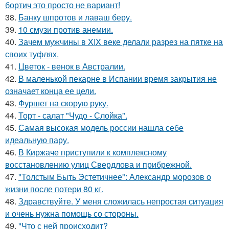
бортич это просто не вариант!
38.
Банку шпротов и лаваш беру.
39.
10 смузи против анемии.
40.
Зачем мужчины в XIX веке делали разрез на пятке на
своих туфлях.
41.
Цветок - венок в Австралии.
42.
В маленькой пекарне в Испании время закрытия не
означает конца ее цели.
43.
Фуршет на скорую руку.
44.
Торт - салат "Чудо - Слойка".
45.
Самая высокая модель россии нашла себе
идеальную пару.
46.
В Киржаче приступили к комплексному
восстановлению улиц Свердлова и прибрежной.
47.
"Толстым Быть Эстетичнее": Александр морозов о
жизни после потери 80 кг.
48.
Здравствуйте. У меня сложилась непростая ситуация
и очень нужна помощь со стороны.
49.
"Что с ней происходит?