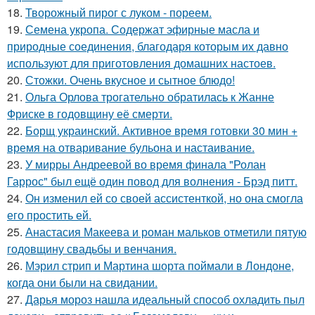
18.
Творожный пирог с луком - пореем.
19.
Семена укропа. Содержат эфирные масла и
природные соединения, благодаря которым их давно
используют для приготовления домашних настоев.
20.
Стожки. Очень вкусное и сытное блюдо!
21.
Ольга Орлова трогательно обратилась к Жанне
Фриске в годовщину её смерти.
22.
Борщ украинский. Активное время готовки 30 мин +
время на отваривание бульона и настаивание.
23.
У мирры Андреевой во время финала "Ролан
Гаррос" был ещё один повод для волнения - Брэд питт.
24.
Он изменил ей со своей ассистенткой, но она смогла
его простить ей.
25.
Анастасия Макеева и роман мальков отметили пятую
годовщину свадьбы и венчания.
26.
Мэрил стрип и Мартина шорта поймали в Лондоне,
когда они были на свидании.
27.
Дарья мороз нашла идеальный способ охладить пыл