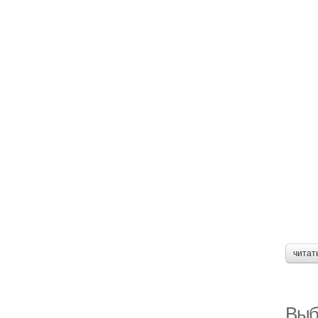
читат
Выб