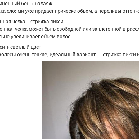
линенный боб + балаяж
ка слоями уже придает прическе объем, а переливы оттенк
инная челка + стрижка пикси
енная челка может быть свободной или заплетенной в рассл
льно увеличивает объем волос.
кси + светлый цвет
волосы очень тонкие, идеальный вариант — стрижка пикси 