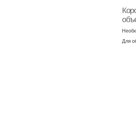
Коро
объ
Необх
Для о