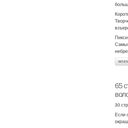
больш
Корот
Творч
взъер
Пикси
Самый
небре
читат
65 с
вол
30 ст
Если 
окраш