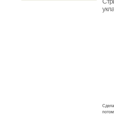
Стр
укла
Сдела
потом