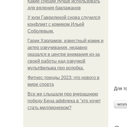
Какие специи лучше использовать
для вяления баклажанов
У юли Гаврилиной снова случился
конфликт с комиком Ильей
Соболевым.
Гарик Харламов, известный комик и
актер озвучивания, недавно
оказался в центре внимания из-за
своей работы над озвучкой
мультфильма про колобка.
Фитнес-тренды 2023: что нового в
мире спорта
Для т
Все же слышали про вчерашнюю
победу Бена аффлека в "кто хочет
читат
стать миллионером?