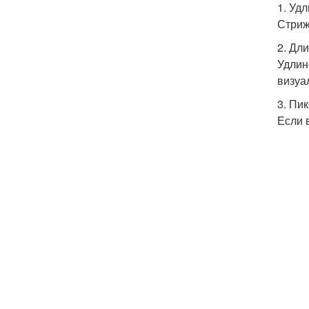
1. Уд
Стриж
2. Дл
Удлин
визуа
3. Пи
Если 