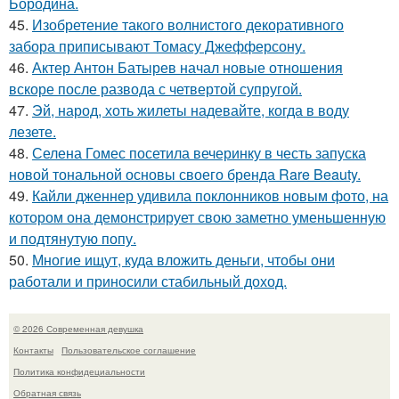
Бородина.
45.
Изобретение такого волнистого декоративного
забора приписывают Томасу Джефферсону.
46.
Актер Антон Батырев начал новые отношения
вскоре после развода с четвертой супругой.
47.
Эй, народ, хоть жилеты надевайте, когда в воду
лезете.
48.
Селена Гомес посетила вечеринку в честь запуска
новой тональной основы своего бренда Rare Beauty.
49.
Кайли дженнер удивила поклонников новым фото, на
котором она демонстрирует свою заметно уменьшенную
и подтянутую попу.
50.
Многие ищут, куда вложить деньги, чтобы они
работали и приносили стабильный доход.
© 2026 Современная девушка
Контакты
Пользовательское соглашение
Политика конфидециальности
Обратная связь