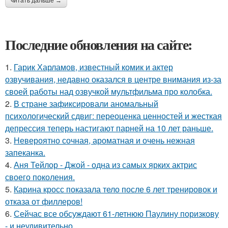
читать дальше →
Последние обновления на сайте:
1.
Гарик Харламов, известный комик и актер
озвучивания, недавно оказался в центре внимания из-за
своей работы над озвучкой мультфильма про колобка.
2.
В стране зафиксировали аномальный
психологический сдвиг: переоценка ценностей и жесткая
депрессия теперь настигают парней на 10 лет раньше.
3.
Невероятно сочная, ароматная и очень нежная
запеканка.
4.
Аня Тейлор - Джой - одна из самых ярких актрис
своего поколения.
5.
Карина кросс показала тело после 6 лет тренировок и
отказа от филлеров!
6.
Сейчас все обсуждают 61-летнюю Паулину поризкову
- и неудивительно.