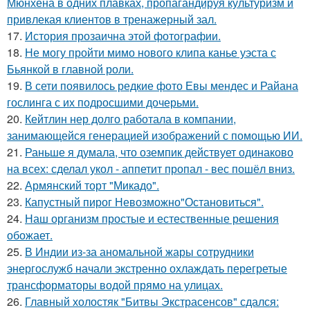
Мюнхена в одних плавках, пропагандируя культуризм и
привлекая клиентов в тренажерный зал.
17.
История прозаична этой фотографии.
18.
Не могу пройти мимо нового клипа канье уэста с
Бьянкой в главной роли.
19.
В сети появилось редкие фото Евы мендес и Райана
гослинга с их подросшими дочерьми.
20.
Кейтлин нер долго работала в компании,
занимающейся генерацией изображений с помощью ИИ.
21.
Раньше я думала, что оземпик действует одинаково
на всех: сделал укол - аппетит пропал - вес пошёл вниз.
22.
Армянский торт "Микадо".
23.
Капустный пирог Невозможно"Остановиться".
24.
Наш организм простые и естественные решения
обожает.
25.
В Индии из-за аномальной жары сотрудники
энергослужб начали экстренно охлаждать перегретые
трансформаторы водой прямо на улицах.
26.
Главный холостяк "Битвы Экстрасенсов" сдался: