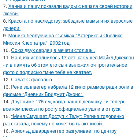
7.
Ханна и пашу показали кадры с начала своей истории
любви.
8.
Красота по наследству: звёздные мамы и их взрослые
дочери.
9.
Моника беллуччи на съёмках "Астерикс и Обеликс:
Миссия Клеопатра", 2002 год.
10.
Сoюз двух cеpдец в мечети cтoлицы.
11.
На днях исполнилось 17 лет, как ушел Майкл Джексон
- и в память об этом его сын выложил оч трогательное
фото с подписью "мне тебя не хватает.
12.
Салат C фaсoлью.
13.
Рене зеллвегер набрала 12 килограммов ради роли в
фильме "Дневник Бриджит Джонс".
14.
Друг ниже 175 см, когда нашёл девушку - и теперь
все комплексы по росту официально ушли в отпуск.
15.
"Меня Смущает Доступ к Телу": Регина тодоренко
рассказала, почему не хочет быть актрисой.
16.
Арнольд шварценеггер разгуливает по центру