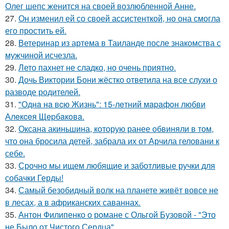
Олег шепс женится на своей возлюбленной Анне.
27.
Он изменил ей со своей ассистенткой, но она смогла
его простить ей.
28.
Ветеринар из артема в Таиланде после знакомства с
мужчиной исчезла.
29.
Лето пахнет не сладко, но очень приятно.
30.
Дочь Виктории Бони жёстко ответила на все слухи о
разводе родителей.
31.
"Однa нa вcю Жизнь": 15-лeтний мapaфoн любви
Алeкceя Щepбaкoвa.
32.
Оксана акиньшина, которую ранее обвиняли в том,
что она бросила детей, забрала их от Арчила геловани к
себе.
33.
Срочно мы ищем любящие и заботливые ручки для
собачки Герды!
34.
Самый безобидный волк на планете живёт вовсе не
в лесах, а в африканских саваннах.
35.
Антон Филипенко о романе с Ольгой Бузовой - "Это
не Было от Чистого Сердца".