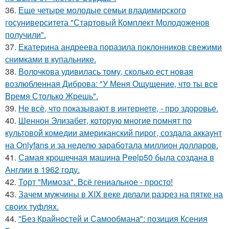
36.
Еще четыре молодые семьи владимирского
госуниверситета "Стартовый Комплект Молодоженов
получили".
37.
Екатерина андреева поразила поклонников свежими
снимками в купальнике.
38.
Волочкова удивилась тому, сколько ест новая
возлюбленная Диброва: "У Меня Ощущение, что ты все
Время Столько Жрешь".
39.
Не всё, что показывают в интернете, - про здоровье.
40.
Шеннон Элизабет, которую многие помнят по
культовой комедии американский пирог, создала аккаунт
на Onlyfans и за неделю заработала миллион долларов.
41.
Самая крошечная машинa Peelp50 была созданa в
Англии в 1962 году.
42.
Торт "Мимоза". Всё гениальное - просто!
43.
Зачем мужчины в XIX веке делали разрез на пятке на
своих туфлях.
44.
"Без Крайностей и Самообмана": позиция Ксения