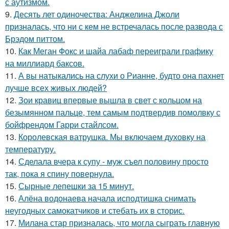
с аутизмом.
9.
Десять лет одиночества: Анджелина Джоли
призналась, что ни с кем не встречалась после развода с
Брэдом питтом.
10.
Как Меган Фокс и шайа лабаф переиграли графику
на миллиард баксов.
11.
А вы натыкались на слухи о Рианне, будто она пахнет
лучше всех живых людей?
12.
Зои кравиц впервые вышла в свет с кольцом на
безымянном пальце, тем самым подтвердив помолвку с
бойфрендом Гарри стайлсом.
13.
Королевская ватрушка. Мы включаем духовку на
температуру.
14.
Сделала вчера к супу - муж съел половину просто
так, пока я спину повернула.
15.
Сырные лепешки за 15 минут.
16.
Алёна водонаева начала исподтишка снимать
неугодных самокатчиков и стебать их в сторис.
17.
Милана стар призналась, что могла сыграть главную