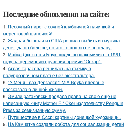
Последние обновления на сайте:
1.
Песочный пирог с сочной клубничной начинкой и
меренговой шапочкой!
2.
Жадная бывшая из США решила выбить из мужика
денег, да по больше, но что-то пошло не по плану.
3.
Майкл Джексон и Брук шилдс познакомились в 1981
году на церемонии вручения премии "Оскар".
4.
Аглая тарасова решилась на съемку в
полупрозрачном платье без бюстгальтера.
5.
"У Меня Глаз Дёргался": MIA Boyka впервые
рассказала о личной жизни.
6.
Эмили ратаковски продала права на свою ещё не
написанную книгу Mother F * Cker издательству Penguin
Press за семизначную сумму.
7.
Путешествие в Ссср: картины донецкой художницы.
8.
На Камчатке создали робота для социализации детей