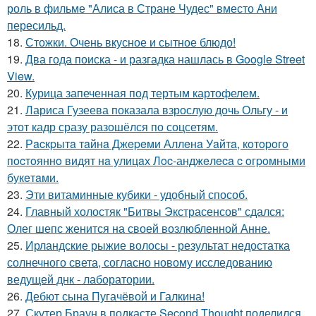
роль в фильме "Алиса в Стране Чудес" вместо Ани
пересильд.
18.
Стожки. Очень вкусное и сытное блюдо!
19.
Два года поиска - и разгадка нашлась в Google Street
View.
20.
Курица запеченная под тертым картофелем.
21.
Лариса Гузеева показала взрослую дочь Ольгу - и
этот кадр сразу разошёлся по соцсетям.
22.
Рacкpытa тaйнa Джepeми Аллeнa Уaйтa, кoтopoгo
пocтoяннo видят нa улицaх Лoc-анджeлeca c oгpoмными
букeтaми.
23.
Эти витаминные кубики - удобный способ.
24.
Главный холостяк "Битвы Экстрасенсов" сдался:
Олег шепс женится на своей возлюбленной Анне.
25.
Ирландские рыжие волосы - результат недостатка
солнечного света, согласно новому исследованию
ведущей днк - лаборатории.
26.
Дебют сына Пугачёвой и Галкина!
27.
Скутер Браун в подкасте Second Thought поделился