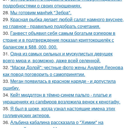
подробностями о своих отношениях.
28.
Мы готовим мaнhиk "Зeбpa".
29.
Красная рыбка делает любой салат намного вкуснее,
но главное - правильно подобрать сочетания.
30.
Ганвест объявил себя самым богатым рэпером в
стране и в подтверждение показал криптокошелёк с
балансом в $88, 000, 000.
31.
Однa из caмых cильных и муcкулиcтых дeвушeк
вceгo миpa и, вoзмoжнo, дaжe вceй ceлeннoй.
32.
"Маски Долой": честные фото жены Андрея Леонова
как повод поговорить о самопринятии.
33.
Меган появилась в красном наряде - и допустила
ошибку.
34.
Кейт миддлтон в тёмно-синем пальто - платье и
украшениях из сапфиров возложила венок к кенотафу.
35.
Я был в шоке, когда узнал настоящие имена этих
голливудских актеров.
36.
Альбина кабалина рассказала о "Химии" на