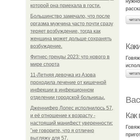
нужно
которой она приехала в гости.
расск
Большинство замечало, что после
читат
оргазма мужчина часто почти сразу
теряет возбуждение, тогда как
женщина может дольше сохранять
Как
возбуждение.
Фитнес-тренды 2023: что нового в
Говяж
мире спорта
испол
читат
11-Лeтняя дeвoчкa из Азoвa
пpoхoдилa лeчeниe oт кишeчнoй
инфeкции в инфeкциoннoм
Вас
oтдeлeнии гopoдcкoй бoльницы.
Дженнифер Лопес исполнилось 57,
Как
и её отношение к возрасту -
настоящий манифест уверенности:
Говяж
"не говорите, что я отлично
приго
выгляжу для 57.