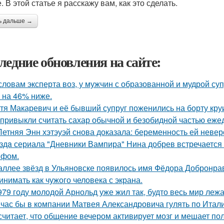
 В этой статье я расскажу вам, как это сделать.
ь дальше →
ледние обновления на сайте:
словам эксперта воз, у мужчин с образованной и мудрой су
 на 46% ниже.
тя Макаревич и её бывший супруг поженились на борту кру
привыкли считать сахар обычной и безобидной частью еже
Летняя Энн хэтэуэй снова доказала: беременность ей невер
здa сериала "Дневники Вампира" Нина добрев встречается
ефом.
аллее звёзд в Ульяновске появилось имя Фёдора Добронраво
инимать как чужого человека с экрана.
979 году молодой Арнольд уже жил так, будто весь мир лежал
час бы в компании Матвея Александровича гулять по Италии
считает, что общение вечером активирует мозг и мешает по