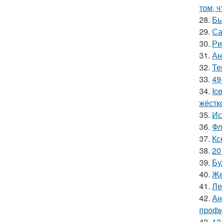
том, 
28.
Бь
29.
Са
30.
Ри
31.
Ан
32.
Те
33.
49
34.
Ic
жёстк
35.
Ис
36.
Фл
37.
Кс
38.
20
39.
Бу
40.
Же
41.
Ле
42.
Ан
профи
43.
12