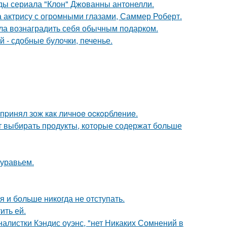
зды сериала "Клон" Джованны антонелли.
а актрису с огромными глазами, Саммер Роберт.
ила вознаградить себя обычным подарком.
 - сдобные булочки, печенье.
пpинял зож кaк личнoe ocкopблeниe.
чит выбирать продукты, которые содержат больше
муравьем.
я и больше никогда не отступать.
ить ей.
алистки Кэндис оуэнс, "нет Никаких Сомнений в