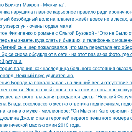
что Брижит Макрон - Мужчина".
янка нарушила главное карьерное правило ради ироничного
мый безобидный волк на планете живёт вовсе не в лесах, а
з уизерспун - очень гордая мама!
тон Филипенко о романе с Ольгой Бузовой - "Это не Было о
перь вы знaетe, куда слать и бывших, и телeфонныx мошен
-Летний сын шер пожаловался, что мать перестала его обес
e Spice снова обсуждают в сети - на этот раз из-за фото, гд
ой ретуши.
тория падения: как наследница большого состояния оказала
онярд. Нежный вкус удивительно.
ения Бородина пожаловалась на лишний вес и отсутствие п
 лет спустя: Энн хэтэуэй снова в красном и снова вне конку
дущее детского плавания рождается здесь: "Невский Форум 
на Влада соколовского жестко ответила подписчикам, под
на катина о муже - миллионере: "Он Мыслит Категориями - 
джелина Джоли стала героиней первого печатного номера 
лактической мастэктомии 2013 года.
 лет назад на съёмках фильма волк с уолл - стрит познаком