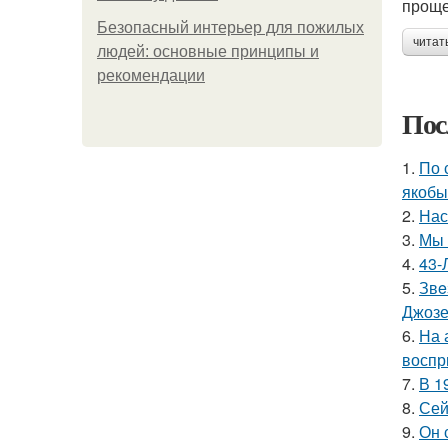
проще.
Безопасный интерьер для пожилых
читат
людей: основные принципы и
рекомендации
Пос
1.
По 
якобы
2.
Нас
3.
Мы 
4.
43-
5.
Звe
Джоз
6.
На 
воспр
7.
В 1
8.
Сей
9.
Он 