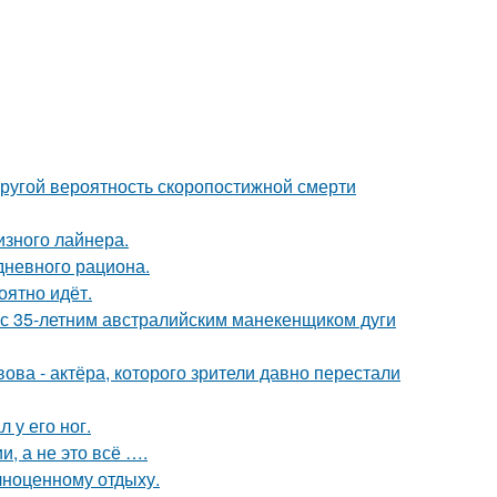
пругой вероятность скоропостижной смерти
изного лайнера.
дневного рациона.
оятно идёт.
 с 35-летним австралийским манекенщиком дуги
ва - актёра, которого зрители давно перестали
 у его ног.
, а не это всё ….
лноценному отдыху.