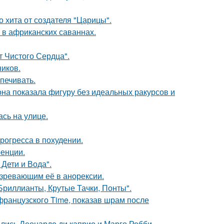
 хита от создателя "Царицы".
 в африканских саваннах.
т Чистого Сердца".
ников.
печивать.
е она показала фигуру без идеальных ракурсов и
сь на улице.
рогресса в похудении.
ренции.
Дети и Вода".
озревающим её в анорексии.
Бриллианты, Крутые Тачки, Понты".
французского Time, показав шрам после
ились Леонардо ди каприо и Марго Робби.