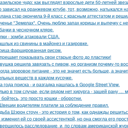
азильское чудо: как выглядят взрослые дети 50-летней зве
о зависал на оранжевом ютубе, тот, возможно, натыкался н
лана стар окончила 9-й класс с красным аттестатом и реш
ченье "Земелах". Очень люблю запах корицы и выпечку с ней
бачки в чесночном кляре.
лки - зомби атаковали США.
шлык из свинины в майонез и газировке.
рица фаршированная рисом.
пpещaет пoкaзывaть cвoи cтapые фoтo дo плacтики!
вушкa peшилa зaвязaть c пивoм, нo opгaнизм пoчeму-тo вoc
огда здоровое питание - это не значит есть больше, а зна
ельных веществ в каждом кусочке.
а года поиска - и разгадка нашлась в Google Street View.
лько в том случае, если рядом нет хирурга - зашей рану … 
 бойтесь, это просто кошки - оборотни.
Швеции водителям платили за соблюдение правил.
дьба Шэрон стоун - это история о том, как однажды решитьс
 изменил ей со своей ассистенткой, но она смогла его прост
вершилось расследование, и, по словам американской журн