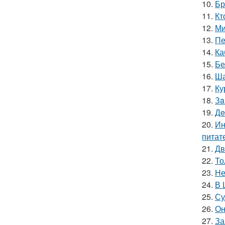
10.
Бр
11.
Кт
12.
Ми
13.
Пе
14.
Ка
15.
Бе
16.
Ша
17.
Ку
18.
Зa
19.
Дe
20.
Ин
питат
21.
Дв
22.
То
23.
Не
24.
В 
25.
Су
26.
Он
27.
За