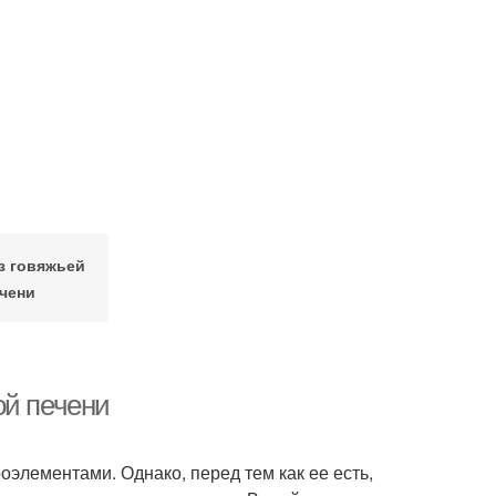
з говяжьей
чени
ой печени
оэлементами. Однако, перед тем как ее есть,