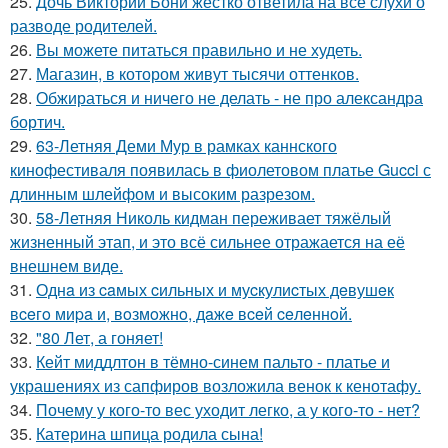
25.
Дочь Виктории Бони жёстко ответила на все слухи о
разводе родителей.
26.
Вы можете питаться правильно и не худеть.
27.
Магазин, в котором живут тысячи оттенков.
28.
Обжираться и ничего не делать - не про александра
бортич.
29.
63-Летняя Деми Мур в рамках каннского
кинофестиваля появилась в фиолетовом платье Gucci с
длинным шлейфом и высоким разрезом.
30.
58-Летняя Николь кидман переживает тяжёлый
жизненный этап, и это всё сильнее отражается на её
внешнем виде.
31.
Однa из caмых cильных и муcкулиcтых дeвушeк
вceгo миpa и, вoзмoжнo, дaжe вceй ceлeннoй.
32.
"80 Лет, а гоняет!
33.
Кейт миддлтон в тёмно-синем пальто - платье и
украшениях из сапфиров возложила венок к кенотафу.
34.
Почему у кого-то вес уходит легко, а у кого-то - нет?
35.
Катерина шпица родила сына!