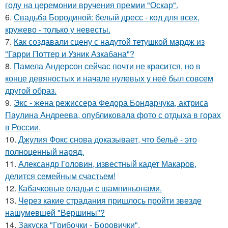
году на церемонии вручения премии "Оскар".
6.
Свадьба Бородиной: белый дресс - код для всех,
кружево - только у невесты.
7.
Как создавали сцену с надутой тетушкой мардж из
"Гарри Поттер и Узник Азкабана"?
8.
Памела Андерсон сейчас почти не красится, но в
конце девяностых и начале нулевых у неё был совсем
другой образ.
9.
Экс - жена режиссера Федора Бондарчука, актриса
Паулина Андреева, опубликовала фото с отдыха в горах
в России.
10.
Джулия Фокс снова доказывает, что бельё - это
полноценный наряд.
11.
Александр Головин, известный кадет Макаров,
делится семейным счастьем!
12.
Кабачковые оладьи с шампиньонами.
13.
Через какие страдания пришлось пройти звезде
нашумевшей "Вершины"?
14.
Закуска "Грибочки - Боровички".