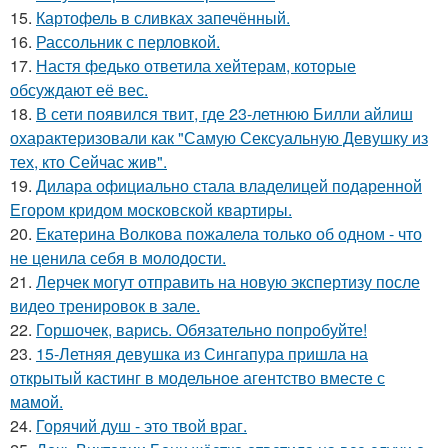
15.
Картофель в сливках запечённый.
16.
Рассольник с перловкой.
17.
Настя федько ответила хейтерам, которые
обсуждают её вес.
18.
В сети появился твит, где 23-летнюю Билли айлиш
охарактеризовали как "Самую Сексуальную Девушку из
тех, кто Сейчас жив".
19.
Дилара официально стала владелицей подаренной
Егором кридом московской квартиры.
20.
Екатерина Волкова пожалела только об одном - что
не ценила себя в молодости.
21.
Лерчек могут отправить на новую экспертизу после
видео тренировок в зале.
22.
Горшочек, варись. Обязательно попробуйте!
23.
15-Летняя девушка из Сингапура пришла на
открытый кастинг в модельное агентство вместе с
мамой.
24.
Горячий душ - это твой враг.