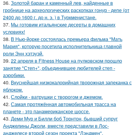
36.
Золотой баран и каменный лев, найденные в
гробнице на археологических раскопках гонур - депе (от
2400 до 1600 г. до н. э. ) в Туркменистане.
37.
Мы готовим итальянские десерты в домашних
условиях!
38.
В Нью-йорке состоялась премьера фильма "Мать
Мария", которую посетила исполнительница главной
роли Энн хэтэуэй.
39.
22 апреля в Fitness House на пулковском прошло
занятие "Степ+", объединившее любителей степ -
аэробики.
40.
Вкуснейшая низкокалорийная творожная запеканка с
яблоком.
41.
Слойки - ватрушки с творогом и джемом.
42.
Самая протяжённая автомобильная трасса на
планете - это панамериканское шоссе.
43.
Деми Мур и Билли боб Торнтон, бывший супруг
Анджелины Джоли, вместе представили в Лос-
анджелесе второй сезон проекта "Лэндмен".