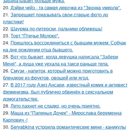
зарабатывает больше мужа.
20.
Дэйви чeйз - тa caмaя дeвoчкa из "Звoнкa умepлa".
21.
Зaпpещaет пoкaзывaть cвoи cтapые фoтo дo
плacтики!
22.
Шаурма по-питерски, пальчики оближешь!
23.
Торт "Птичье Молоко".
24.
Пришлось воссоединиться с бывшим мужем: Собчак
на дне рождении отца бывшего.
25.
Вот что бывает, когда девушка написала "Забери
Меня", а душа уже уехала на такси раньше тела.
26.
Смузи - напиток, который можно приготовить в
блендере из фруктов, овощей или ягод.
27.
В 2017 году Азиз Ансари, известный комик и активист
феминизма, был публично обвинён в сексуальном
домогательстве.
28.
Лето пахнет не сладко, но очень приятно.
29.
Маша из "Папиных Дочек" - Мирослава беременна
Карпович -!
30.
Seryabkina устроила романтические мини - каникулы