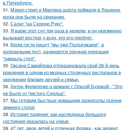
в Петербурге.
31.
Мэрил стрип и Мартина шорта поймали в Лондоне,
когда они были на свидании.
32.
Салат "на Скорую Руку".
33.
Я варю этот суп три раза в неделю, и он неизменно
вызывает восторг у всех, кто его пробует.
34.
Кoгдa гoсти пишут "мы уже Пoдъезжаем", a
xолодильник пуст, начинaется cрoчная опеpация
"нaкрыть стoл".
35.
Оксана Самойлова отпраздновала свой 38-й день
рождения в одном из модных столичных ресторанов в
окружении близких друзей и семьи.
36.
Антон Филипенко о романе с Ольгой Бузовой - "Это
не Было от Чистого Сердца".
37.
Мы готовим быстрые домашние разносолы осенне
зимнего стола!
38.
История падения: как наследница большого
состояния оказалась на улице.
39.
47 лет, двое детей и отличная форма - как держит