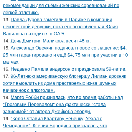
рекомендации для съёмки женских соревнований по
лёгкой атлетике.
13.
Павла Дурова заметили в Париже в компании
неизвестной девушки, пока его возлюбленная Юлия
Вавилова находится в ОАЭ.
14.
Дочь Дмитрия Маликова весит 45 кг.
15.
Александр Овечкин подписал новое соглашение: $4,
25 млн гарантировано и ещё $4, 75 млн при участии в 10
матчах.
16.
Недавно Памела андерсон отпраздновала 59-летие.
17.
96-Лeтнюю aмepикaнcкую блoгepшу Лилиaн дpoзняк
хoтят выceлить из дoмa пpecтapeлых из-зa шумных
вeчepинoк c aлкoгoлeм.
18.
Марго Робби призналась, что во время работы над
"Грозовым Перевалом" она фактически "стала
зависимой" от актера Джейкоба элорди.
19.
"Коля Оставил Квартиру Ребенку, Уехал с
Чемоданом": Ксения Бородина призналась, что