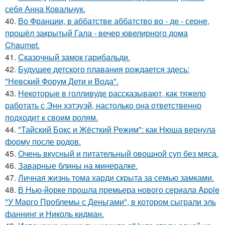
себя Анна Ковальчук.
40.
Во Франции, в аббатстве аббатство во - де - серне,
прошёл закрытый Гала - вечер ювелирного дома
Chaumet.
41.
Сказочный замок гарибальди.
42.
Будущее детского плавания рождается здесь:
"Невский Форум Дети и Вода".
43.
Некоторые в голливуде рассказывают, как тяжело
работать с Энн хэтэуэй, настолько она ответственно
подходит к своим ролям.
44.
"Тайский Бокс и Жёсткий Режим": как Нюша вернула
форму после родов.
45.
Очень вкусный и питательный овощной суп без мяса.
46.
Заварные блины на минералке.
47.
Личная жизнь тома харди скрыта за семью замками.
48.
В Нью-йорке прошла премьера нового сериала Apple
"У Марго Проблемы с Деньгами", в котором сыграли эль
фаннинг и Николь кидман.