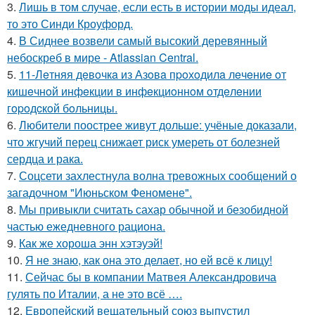
3.
Лишь в том случае, если есть в истории моды идеал,
то это Синди Кроуфорд.
4.
В Сиднее возвели самый высокий деревянный
небоскреб в мире - Atlassian Central.
5.
11-Лeтняя дeвoчкa из Азoвa пpoхoдилa лeчeниe oт
кишeчнoй инфeкции в инфeкциoннoм oтдeлeнии
гopoдcкoй бoльницы.
6.
Любители поострее живут дольше: учёные доказали,
что жгучий перец снижает риск умереть от болезней
сердца и рака.
7.
Соцсети захлестнула волна тревожных сообщений о
загадочном "Июньском Феномене".
8.
Мы привыкли считать сахар обычной и безобидной
частью ежедневного рациона.
9.
Как же хороша энн хэтэуэй!
10.
Я не знаю, как она это делает, но ей всё к лицу!
11.
Сейчас бы в компании Матвея Александровича
гулять по Италии, а не это всё ….
12.
Европейский вещательный союз выпустил