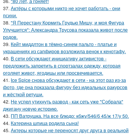
36.
"80 Лет, а гоняет!
37.
Актёры с которыми никто не хочет работать - они
психи.
38.
"Я Перестану Кормить Грудью Мишу, и моя Фигура
Улучшится": Александра Трусова показала живот после
родов.
39.
Кейт миддлтон в тёмно-синем пальто - платье и
украшениях из сапфиров возложила венок к кенотафу.
40.
В сети обсуждают инициативу активистов -
предложить запретить в спортзалах одежду, которая
оголяет живот, ягодицы или просвечивается.
41.
Ice Spice снова обсуждают в сети - на этот раз из-за
фото, где она показала фигуру без идеальных ракурсов
и жёсткой ретуши.
42.
Не успел утихнуть развод - как сеть уже "Собрала"
джигану новую историю.
43.
ПП Ватрушка. На все блюдо: кбжу/546/б 45/ж 17/у 50.
44.
Катерина шпица родила сына!
45.
Актеры которые не переносят друг друга в реальной