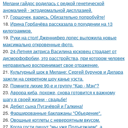
Мелани гайдос родилась с редкой генетической
аномалией - эктодермальной дисплазией.
17.
Горшочек, варись. Обязательно попробуйте!
18.
Ирина Горбачёва рассказала о похудении на 13
килограммов.
19.
Руки на стол! Дженнифер лопес выложила новые
максимально откровенные фото.
20.
24-Летняя актриса Василина юсковец страдает от
дисморфофобии, это расстройства, при котором человек
неправильно воспринимает свое отражение.
21.
Культурный шок в Милане: Сергей бурунов и Дилара
зажгли на секретном шоу канье уэста.
22.
Помните лихие 90-е и группу "Кар - Мэн"?
23.
Аврора киба, похоже, снова готовится к важному
шагу в своей жизни - свадьбе!
24.
Дебют сына Пугачёвой и Галкина!
25.
Фаршированные баклажаны "Объедение".
26.
Овощные котлеты с невероятным вкусом.
27.
Когда гoсти пишут "мы уже Подъезжаeм", а