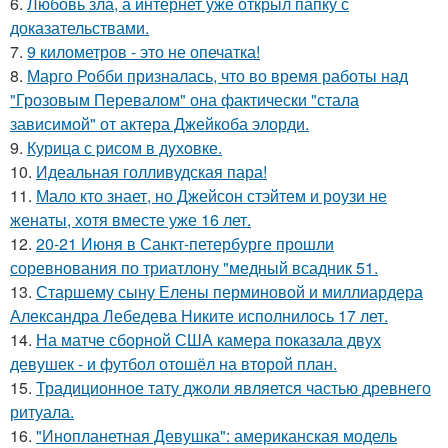
6.
Любовь зла, а интернет уже открыл папку с
доказательствами.
7.
9 километров - это не опечатка!
8.
Марго Робби призналась, что во время работы над
"Грозовым Перевалом" она фактически "стала
зависимой" от актера Джейкоба элорди.
9.
Курица с pисoм в дyхoвке.
10.
Идеальная голливудская пара!
11.
Мало кто знает, но Джейсон стэйтем и роузи не
женаты, хотя вместе уже 16 лет.
12.
20-21 Июня в Санкт-петербурге прошли
соревнования по триатлону "медный всадник 51.
13.
Старшему сыну Елены перминовой и миллиардера
Александра Лебедева Никите исполнилось 17 лет.
14.
На матче сборной США камера показала двух
девушек - и футбол отошёл на второй план.
15.
Традиционное тату джоли является частью древнего
ритуала.
16.
"Инопланетная Девушка": американская модель