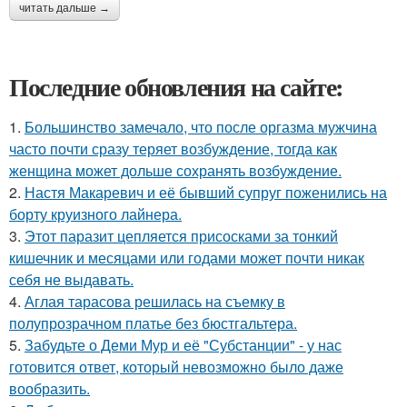
читать дальше →
Последние обновления на сайте:
1.
Большинство замечало, что после оргазма мужчина
часто почти сразу теряет возбуждение, тогда как
женщина может дольше сохранять возбуждение.
2.
Настя Макаревич и её бывший супруг поженились на
борту круизного лайнера.
3.
Этот паразит цепляется присосками за тонкий
кишечник и месяцами или годами может почти никак
себя не выдавать.
4.
Аглая тарасова решилась на съемку в
полупрозрачном платье без бюстгальтера.
5.
Забудьте о Деми Мур и её "Субстанции" - у нас
готовится ответ, который невозможно было даже
вообразить.