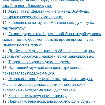
зарабатывает больше мужа.
11.
Актер Павел Деревянко и его жена, Зоя Фуць,
раскрыли секрет своей молодости.
12.
Королевская ватрушка. Мы включаем духовку на
температуру.
13.
Секрет фирмы: как беременной Энн хэтэуэй удалось
скрыть третью беременность во время промо - тура
"дьявол носит Prada 2".
14.
Джейми ли Кертис отмечает 25 лет трезвости, она
десять лет боролась с наркотической зависимостью.
15.
Творожный пирог с луком - пореем.
16.
Настоящий мужской сюрприз: стриженова
похвасталась подарком мужа.
17.
"Инопланетная Девушка": американская модель
Мелани гайдос родилась с редкой генетической
аномалией - эктодермальной дисплазией.
18.
Как пережить неудачную стрижку.
19.
Лариса Гузеева показала взрослую дочь Ольгу - и