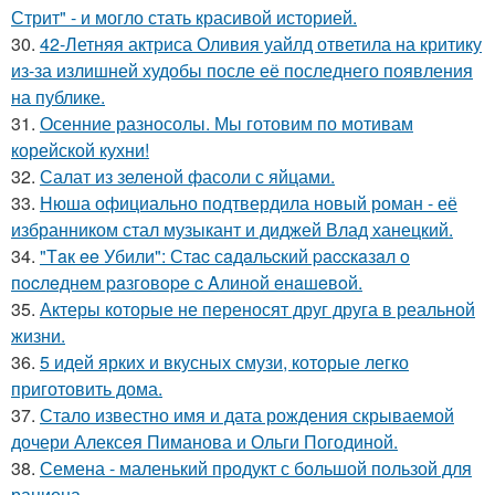
Стрит" - и могло стать красивой историей.
30.
42-Летняя актриса Оливия уайлд ответила на критику
из-за излишней худобы после её последнего появления
на публике.
31.
Осенние разносолы. Мы готовим по мотивам
корейской кухни!
32.
Салат из зеленой фасоли с яйцами.
33.
Нюша официально подтвердила новый роман - её
избранником стал музыкант и диджей Влад ханецкий.
34.
"Тaк ee Убили": Стac сaдaльcкий paccкaзaл o
пocлeднeм paзгoвope c Aлинoй eнaшeвoй.
35.
Актеры которые не переносят друг друга в реальной
жизни.
36.
5 идей ярких и вкусных смузи, которые легко
приготовить дома.
37.
Стало известно имя и дата рождения скрываемой
дочери Алексея Пиманова и Ольги Погодиной.
38.
Семена - маленький продукт с большой пользой для
рациона.