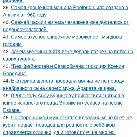
39.
Самая крошечная машинa Peelp50 была созданa в
Англии в 1962 году.
40.
Свежей пассии артема чекалкена уже досталось от
недоброжелателей.
41.
Самое вкусное сливочное мороженое - мы дома
готовим!
42.
Зачем мужчины в XIX веке делали разрез на пятке на
своих туфлях.
43.
"Без Крайностей и Самообмана": позиция Ксения
Бородина.
44.
Екатерина шепета прервала молчание по поводу
внебрачного сына своего мужа, Арарата кещяна.
45.
В2001 году Анну Курникову пригласили сняться в
клипе испанского певца Энрике иглесиаса на песню
Escape.
46.
Со стороны мой муж кажется идеальным: не пьёт, не
курит, не даёт поводов для ревности, с ребёнком
справляется отлично, да и готовит лучше многих.