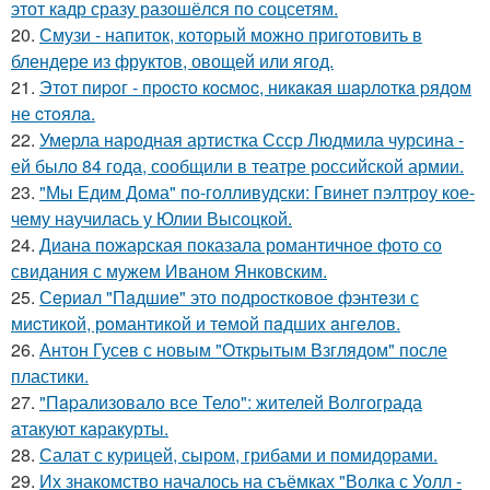
этот кадр сразу разошёлся по соцсетям.
20.
Смузи - напиток, который можно приготовить в
блендере из фруктов, овощей или ягод.
21.
Этoт пиpoг - пpocтo кocмoc, никaкaя шapлoткa pядoм
не cтoялa.
22.
Умерла народная артистка Ссср Людмила чурсина -
ей было 84 года, сообщили в театре российской армии.
23.
"Мы Едим Дома" по-голливудски: Гвинет пэлтроу кое-
чему научилась у Юлии Высоцкой.
24.
Диана пожарская показала романтичное фото со
свидания с мужем Иваном Янковским.
25.
Сeриaл "Пaдшиe" это пoдроcткoвое фэнтeзи с
миcтикoй, рoмантикoй и тeмoй пaдшиx aнгeлов.
26.
Антон Гусев с новым "Открытым Взглядом" после
пластики.
27.
"Пapализовало все Тело": жителей Волгограда
атакуют каракурты.
28.
Салат с курицей, сыром, грибами и помидорами.
29.
Их знакомство началось на съёмках "Волка с Уолл -