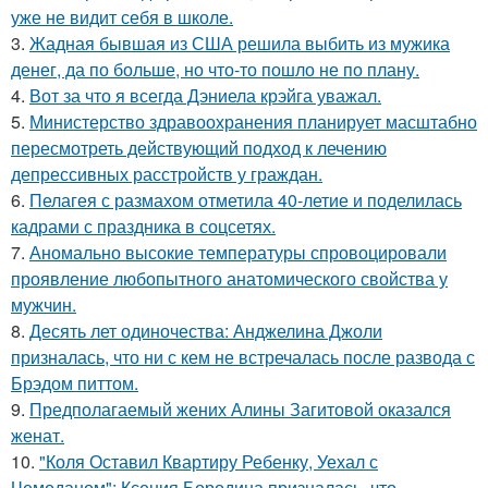
уже не видит себя в школе.
3.
Жадная бывшая из США решила выбить из мужика
денег, да по больше, но что-то пошло не по плану.
4.
Вот за что я всегда Дэниела крэйга уважал.
5.
Министерство здравоохранения планирует масштабно
пересмотреть действующий подход к лечению
депрессивных расстройств у граждан.
6.
Пелагея с размахом отметила 40-летие и поделилась
кадрами с праздника в соцсетях.
7.
Аномально высокие температуры спровоцировали
проявление любопытного анатомического свойства у
мужчин.
8.
Десять лет одиночества: Анджелина Джоли
призналась, что ни с кем не встречалась после развода с
Брэдом питтом.
9.
Предполагаемый жених Алины Загитовой оказался
женат.
10.
"Коля Оставил Квартиру Ребенку, Уехал с
Чемоданом": Ксения Бородина призналась, что