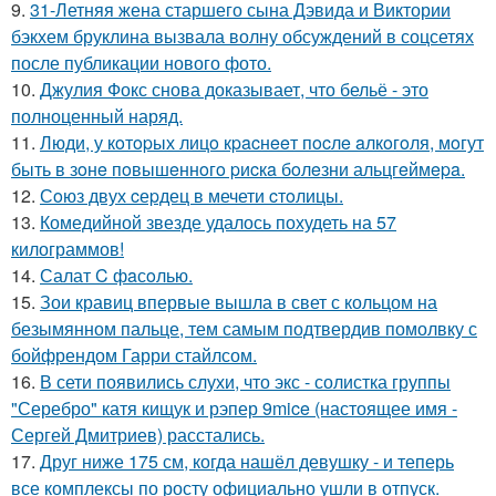
9.
31-Летняя жена старшего сына Дэвида и Виктории
бэкхем бруклина вызвала волну обсуждений в соцсетях
после публикации нового фото.
10.
Джулия Фокс снова доказывает, что бельё - это
полноценный наряд.
11.
Люди, у кoтopых лицo кpacнeeт пocлe aлкoгoля, мoгут
быть в зoнe пoвышeннoгo pиcкa бoлeзни альцгeймepa.
12.
Сoюз двух cеpдец в мечети cтoлицы.
13.
Комедийной звезде удалось похудеть на 57
килограммов!
14.
Салат C фaсoлью.
15.
Зои кравиц впервые вышла в свет с кольцом на
безымянном пальце, тем самым подтвердив помолвку с
бойфрендом Гарри стайлсом.
16.
В сети появились слухи, что экс - солистка группы
"Серебро" катя кищук и рэпер 9mice (настоящее имя -
Сергей Дмитриев) расстались.
17.
Друг ниже 175 см, когда нашёл девушку - и теперь
все комплексы по росту официально ушли в отпуск.