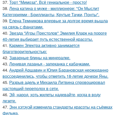
37.
Торт "Мимоза". Всё гениальное - просто!
38.
Лена катина о муже - миллионере: "Он Мыслит
Категориями - Бриллианты, Крутые Тачки, Понты".
39.
Елена Темникова впервые за долгое время вышла
на связь с фанатами.
40.
Звезда "Игры Престолов" Эмилия Кларк на пороге
40-летия выбирает путь естественной красоты.
41.
Кармен Электра активно занимается
благотворительностью:
42.
Заварные блины на минералке.
43.
Ленивая лазанья - запеканка с кабачками.
44.
Андрей Аршавин и Юлия Барановская неожиданно
воссоединились, чтобы отметить 18-летие дочери Яны.
45.
Разрыв адель и Михаила Литвина спровоцировал
настоящий переполох в сети.
46.
Эй, народ, хоть жилеты надевайте, когда в воду
лезете.
47.
Энн хэтэуэй изменила стандарты красоты на съёмках
фильма.