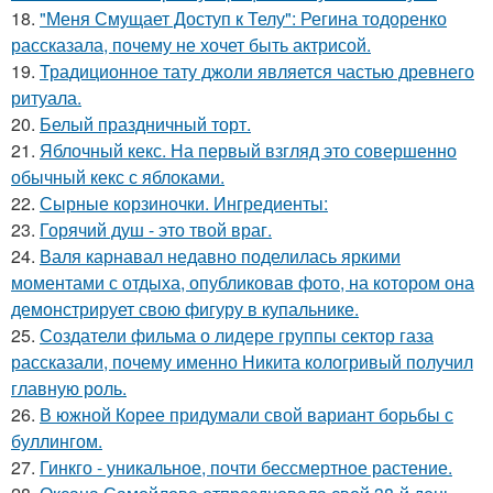
18.
"Меня Смущает Доступ к Телу": Регина тодоренко
рассказала, почему не хочет быть актрисой.
19.
Традиционное тату джоли является частью древнего
ритуала.
20.
Белый праздничный торт.
21.
Яблочный кекс. На первый взгляд это совершенно
обычный кекс с яблоками.
22.
Сырные корзиночки. Ингредиенты:
23.
Горячий душ - это твой враг.
24.
Валя карнавал недавно поделилась яркими
моментами с отдыха, опубликовав фото, на котором она
демонстрирует свою фигуру в купальнике.
25.
Создатели фильма о лидере группы сектор газа
рассказали, почему именно Никита кологривый получил
главную роль.
26.
В южной Корее придумали свой вариант борьбы с
буллингом.
27.
Гинкго - уникальное, почти бессмертное растение.