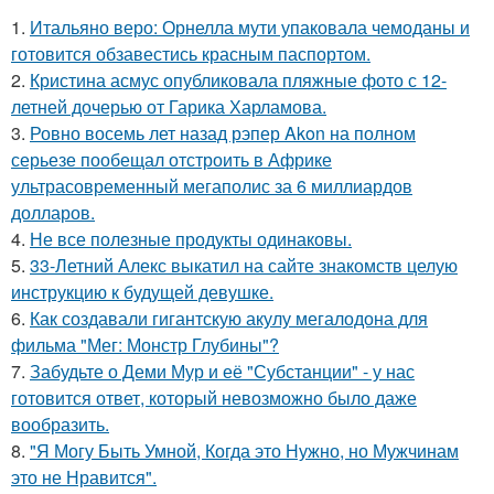
1.
Итальяно веро: Орнелла мути упаковала чемоданы и
готовится обзавестись красным паспортом.
2.
Кристина асмус опубликовала пляжные фото с 12-
летней дочерью от Гарика Харламова.
3.
Ровно восемь лет назад рэпер Akon на полном
серьезе пообещал отстроить в Африке
ультрасовременный мегаполис за 6 миллиардов
долларов.
4.
Не все полезные продукты одинаковы.
5.
33-Летний Алекс выкатил на сайте знакомств целую
инструкцию к будущей девушке.
6.
Как создавали гигантскую акулу мегалодона для
фильма "Мег: Монстр Глубины"?
7.
Забудьте о Деми Мур и её "Субстанции" - у нас
готовится ответ, который невозможно было даже
вообразить.
8.
"Я Могу Быть Умной, Когда это Нужно, но Мужчинам
это не Нравится".