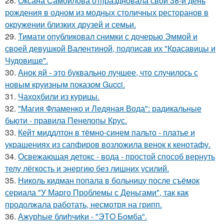
28.
Оксана Самойлова отпраздновала свой 38-й день
рождения в одном из модных столичных ресторанов в
окружении близких друзей и семьи.
29.
Тимати опубликовал снимки с дочерью Эммой и
своей девушкой Валентиной, подписав их "Красавицы и
Чудовище".
30.
Анок яй - это буквально лучшее, что случилось с
новым круизным показом Gucci.
31.
Чахохбили из курицы.
32.
"Магия Фламенко и Ледяная Вода": радикальные
бьюти - правила Пенелопы Крус.
33.
Кейт миддлтон в тёмно-синем пальто - платье и
украшениях из сапфиров возложила венок к кенотафу.
34.
Освежающая детокс - вода - простой способ вернуть
телу лёгкость и энергию без лишних усилий.
35.
Николь кидман попала в больницу после съёмок
сериала "У Марго Проблемы с Деньгами", так как
продолжала работать, несмотря на грипп.
36.
Ажурhые блиhчиkи - "ЭТO Бомба".