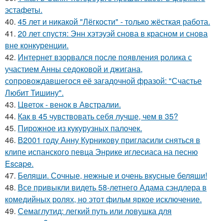
эстафеты.
40.
45 лет и никакой "Лёгкости" - только жёсткая работа.
41.
20 лет спустя: Энн хэтэуэй снова в красном и снова
вне конкуренции.
42.
Интернет взорвался после появления ролика с
участием Анны седоковой и джигана,
сопровождавшегося её загадочной фразой: "Счастье
Любит Тишину".
43.
Цветок - венок в Австралии.
44.
Как в 45 чувствовать себя лучше, чем в 35?
45.
Пирожное из кукурузных палочек.
46.
В2001 году Анну Курникову пригласили сняться в
клипе испанского певца Энрике иглесиаса на песню
Escape.
47.
Беляши. Сочные, нежные и очень вкусные беляши!
48.
Все привыкли видеть 58-летнего Адама сэндлера в
комедийных ролях, но этот фильм яркое исключение.
49.
Семаглутид: легкий путь или ловушка для