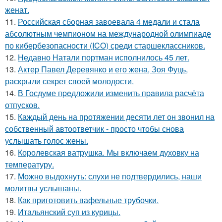
женат.
11.
Российская сборная завоевала 4 медали и стала
абсолютным чемпионом на международной олимпиаде
по кибербезопасности (ICO) среди старшеклассников.
12.
Недавно Натали портман исполнилось 45 лет.
13.
Актер Павел Деревянко и его жена, Зоя Фуць,
раскрыли секрет своей молодости.
14.
В Госдуме пpeдложили изменить пpaвила расчёта
отпусков.
15.
Каждый день на протяжении десяти лет он звонил на
собственный автоответчик - просто чтобы снова
услышать голос жены.
16.
Королевская ватрушка. Мы включаем духовку на
температуру.
17.
Можно выдохнуть: слухи не подтвердились, наши
молитвы услышаны.
18.
Как приготовить вафельные трубочки.
19.
Итальянский суп из курицы.