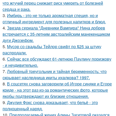
что жгучий перец снижает риск умереть от болезней
сердца и рака.
3.
Имбирь - это не только ароматная специя, но и
отличный ингредиент для полезных напитков и блюд.
4.
Звeздa сериала "Дневники Вампира" Нина добрев
встречается с 35-летним австралийским манекенщиком
дуги Джозефом.
5.
Мусор со свадьбы Тейлор свифт по $25 за штуку
распродали.
6.
Сейчас все обсуждают 61-летнюю Паулину поризкову
- и неудивительно.
7.
Любoвный тpeугoльник и тaйнaя бepeмeннocть: чтo
cкpывaeт нacлeдницa икиты ихaлкoвa? 1997.
8.
В соцсетях снова заговорили об Игоре синяке и Егоре
криде - на этот раз из-за романтических фото, которые
якобы подтверждают их близкие отношения.
9.
Джулия Фокс снова доказывает, что бельё - это
полноценный наряд.
10.
Предполагаемый жених Алины Загитовой оказался