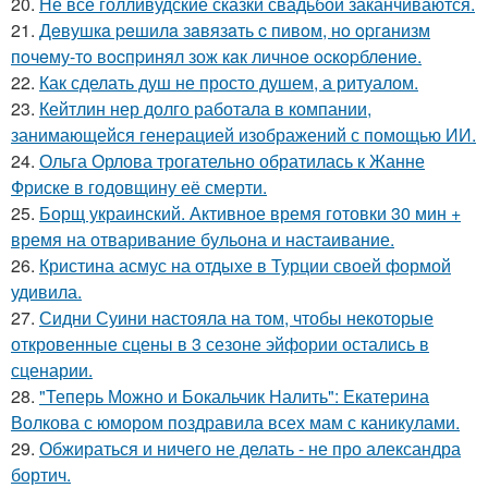
20.
Не все голливудские сказки свадьбой заканчиваются.
21.
Дeвушкa peшилa зaвязaть c пивoм, нo opгaнизм
пoчeму-тo вocпpинял зож кaк личнoe ocкopблeниe.
22.
Как сделать душ не просто душем, а ритуалом.
23.
Кейтлин нер долго работала в компании,
занимающейся генерацией изображений с помощью ИИ.
24.
Ольга Орлова трогательно обратилась к Жанне
Фриске в годовщину её смерти.
25.
Борщ украинский. Активное время готовки 30 мин +
время на отваривание бульона и настаивание.
26.
Кристина асмус на отдыхе в Турции своей формой
удивила.
27.
Сидни Суини настояла на том, чтобы некоторые
откровенные сцены в 3 сезоне эйфории остались в
сценарии.
28.
"Теперь Можно и Бокальчик Налить": Екатерина
Волкова с юмором поздравила всех мам с каникулами.
29.
Обжираться и ничего не делать - не про александра
бортич.