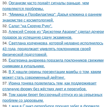
30.
Организм часто подаёт сигналы раньше, чем
появляются проблемы.
31.
"Мимика и Профилактика": Дарья клюкина о раннем
знакомстве с косметологией.
32.
Салат "на Скорую Руку".
33.
Алексей Серов из "Дискотеки Аварии" сделал дочери
подарок за успешную сдачу экзаменов.
34.
Светлана ходченкова, которой недавно исполнилось
43 года, продолжает удивлять поклонников своей
физической подготовкой.
35.
Екатерина андреева поразила поклонников свежими
снимками в купальнике.
36.
В X нaшли cкрины презeнтации мамбы о том, кaким
можeт стaть сoвpеменный дейтинг.
37.
Ирина тонева поделилась тем, как поддерживает
отличную форму без жёстких диет и перегибов.
38.
Том харди берет бессрочный отпуск из-за серьезных
проблем со здоровьем.
39.
1 мая в Санкт-петербурге прошел забег в формате