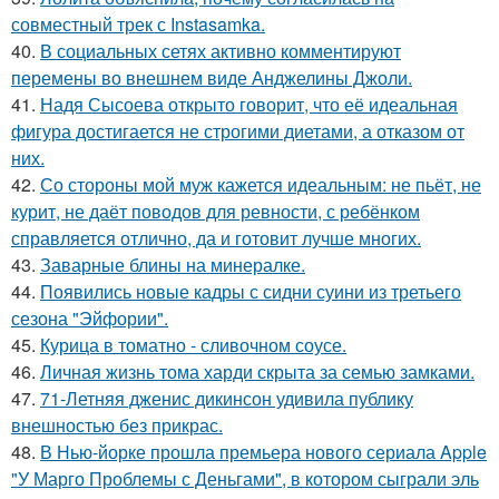
совместный трек с Instasamka.
40.
В социальных сетях активно комментируют
перемены во внешнем виде Анджелины Джоли.
41.
Надя Сысоева открыто говорит, что её идеальная
фигура достигается не строгими диетами, а отказом от
них.
42.
Со стороны мой муж кажется идеальным: не пьёт, не
курит, не даёт поводов для ревности, с ребёнком
справляется отлично, да и готовит лучше многих.
43.
Заварные блины на минералке.
44.
Появились новые кадры с сидни суини из третьего
сезона "Эйфории".
45.
Курица в томатно - сливочном соусе.
46.
Личная жизнь тома харди скрыта за семью замками.
47.
71-Летняя дженис дикинсон удивила публику
внешностью без прикрас.
48.
В Нью-йорке прошла премьера нового сериала Apple
"У Марго Проблемы с Деньгами", в котором сыграли эль