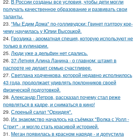
22.
В России созданы все условия, чтобы дети могли
получать качественное образование и развивать свои
таланты.
23.
"Мы Едим Дома" по-голливудски: Гвинет пэлтроу кое-
чему научилась у Юлии Высоцкой.
24.
Гвоздика - ароматная специя, которую используют не
только в кулинарии.
25.
Люди уже а дельфин нет сдались.
26.
37-Летняя Алина Ланина - о главном: штамп в
паспорте не делает семью счастливее.
27.
Светлана ходченкова, которой недавно исполнилось
43 года, продолжает удивлять поклонников своей
физической подготовкой.
28.
Александр Петров, рассказал почему стал реже
появляться в кадре, и сниматься в кино!
29.
Слоеный салат "Орхидея".
30.
Их знакомство началось на съёмках "Волка с Уолл -
Стрит" - и могло стать красивой историей.
31.
Меган появилась в красном наряде - и допустила