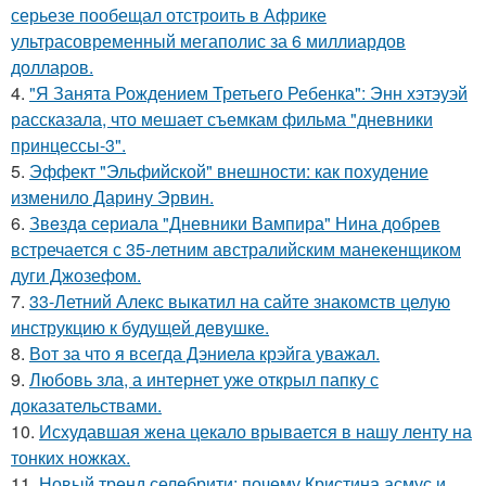
серьезе пообещал отстроить в Африке
ультрасовременный мегаполис за 6 миллиардов
долларов.
4.
"Я Занята Рождением Третьего Ребенка": Энн хэтэуэй
рассказала, что мешает съемкам фильма "дневники
принцессы-3".
5.
Эффект "Эльфийской" внешности: как похудение
изменило Дарину Эрвин.
6.
Звeздa сериала "Дневники Вампира" Нина добрев
встречается с 35-летним австралийским манекенщиком
дуги Джозефом.
7.
33-Летний Алекс выкатил на сайте знакомств целую
инструкцию к будущей девушке.
8.
Вот за что я всегда Дэниела крэйга уважал.
9.
Любовь зла, а интернет уже открыл папку с
доказательствами.
10.
Исхудавшая жена цекало врывается в нашу ленту на
тонких ножках.
11.
Новый тренд селебрити: почему Кристина асмус и