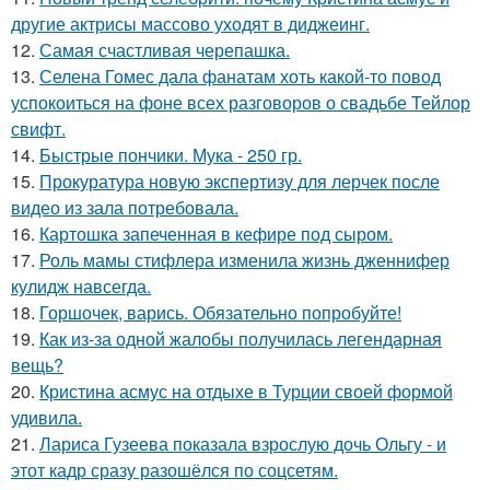
другие актрисы массово уходят в диджеинг.
12.
Самая счастливая черепашка.
13.
Селена Гомес дала фанатам хоть какой-то повод
успокоиться на фоне всех разговоров о свадьбе Тейлор
свифт.
14.
Быстрые пончики. Мука - 250 гр.
15.
Прокуратура новую экспертизу для лерчек после
видео из зала потребовала.
16.
Картошка запеченная в кефире под сыром.
17.
Роль мамы стифлера изменила жизнь дженнифер
кулидж навсегда.
18.
Горшочек, варись. Обязательно попробуйте!
19.
Как из-за одной жалобы получилась легендарная
вещь?
20.
Кристина асмус на отдыхе в Турции своей формой
удивила.
21.
Лариса Гузеева показала взрослую дочь Ольгу - и
этот кадр сразу разошёлся по соцсетям.