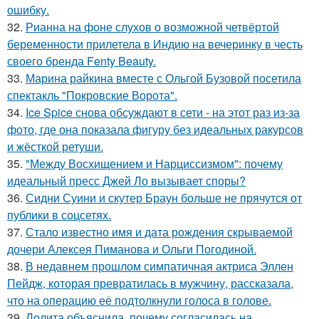
ошибку.
32.
Рианна на фоне слухов о возможной четвёртой
беременности прилетела в Индию на вечеринку в честь
своего бренда Fenty Beauty.
33.
Марина райкина вместе с Ольгой Бузовой посетила
спектакль "Покровские Ворота".
34.
Ice Spice снова обсуждают в сети - на этот раз из-за
фото, где она показала фигуру без идеальных ракурсов
и жёсткой ретуши.
35.
"Между Восхищением и Нарциссизмом": почему
идеальный пресс Джей Ло вызывает споры?
36.
Сидни Суини и скутер Браун больше не прячутся от
публики в соцсетях.
37.
Стало известно имя и дата рождения скрываемой
дочери Алексея Пиманова и Ольги Погодиной.
38.
В недавнем прошлом симпатичная актриса Эллен
Пейдж, которая превратилась в мужчину, рассказала,
что на операцию её подтолкнули голоса в голове.
39.
Лолита объяснила, почему согласилась на