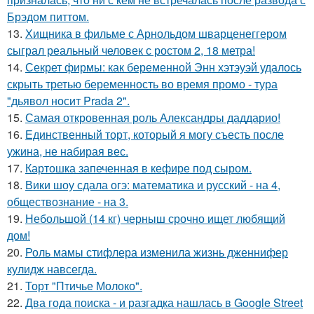
Брэдом питтом.
13.
Хищника в фильме с Арнольдом шварценеггером
сыграл реальный человек с ростом 2, 18 метра!
14.
Секрет фирмы: как беременной Энн хэтэуэй удалось
скрыть третью беременность во время промо - тура
"дьявол носит Prada 2".
15.
Самая откровенная роль Александры даддарио!
16.
Единственный торт, который я могу съесть после
ужина, не набирая вес.
17.
Картошка запеченная в кефире под сыром.
18.
Вики шоу сдала огэ: математика и русский - на 4,
обществознание - на 3.
19.
Небольшой (14 кг) черныш срочно ищет любящий
дом!
20.
Роль мамы стифлера изменила жизнь дженнифер
кулидж навсегда.
21.
Торт "Птичье Молоко".
22.
Два года поиска - и разгадка нашлась в Google Street