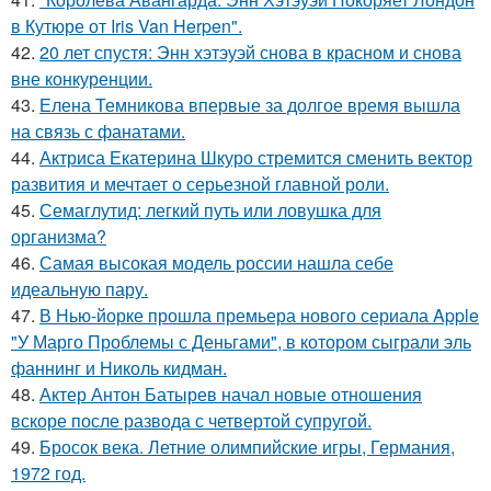
в Кутюре от Iris Van Herpen".
42.
20 лет спустя: Энн хэтэуэй снова в красном и снова
вне конкуренции.
43.
Елена Темникова впервые за долгое время вышла
на связь с фанатами.
44.
Актриса Екатерина Шкуро стремится сменить вектор
развития и мечтает о серьезной главной роли.
45.
Семаглутид: легкий путь или ловушка для
организма?
46.
Самая высокая модель россии нашла себе
идеальную пару.
47.
В Нью-йорке прошла премьера нового сериала Apple
"У Марго Проблемы с Деньгами", в котором сыграли эль
фаннинг и Николь кидман.
48.
Актер Антон Батырев начал новые отношения
вскоре после развода с четвертой супругой.
49.
Бросок века. Летние олимпийские игры, Германия,
1972 год.