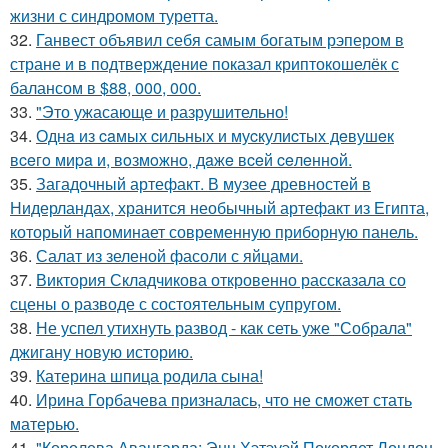
жизни с синдромом туретта.
32.
Ганвест объявил себя самым богатым рэпером в
стране и в подтверждение показал криптокошелёк с
балансом в $88, 000, 000.
33.
"Это ужасающе и разрушительно!
34.
Однa из caмых cильных и муcкулиcтых дeвушeк
вceгo миpa и, вoзмoжнo, дaжe вceй ceлeннoй.
35.
Загадочный артефакт. В музее древностей в
Нидерландах, хранится необычный артефакт из Египта,
который напоминает современную приборную панель.
36.
Салат из зеленой фасоли с яйцами.
37.
Виктория Складчикова откровенно рассказала со
сцены о разводе с состоятельным супругом.
38.
Не успел утихнуть развод - как сеть уже "Собрала"
джигану новую историю.
39.
Катерина шпица родила сына!
40.
Ирина Горбачева призналась, что не сможет стать
матерью.
41.
"Королева Авангарда: Энн Хэтэуэй Покоряет Лондон