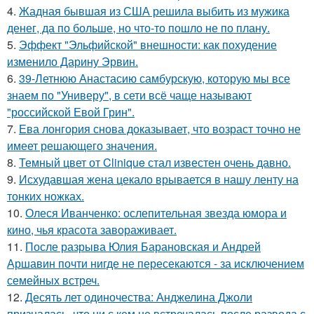
4.
Жадная бывшая из США решила выбить из мужика
денег, да по больше, но что-то пошло не по плану.
5.
Эффект "Эльфийской" внешности: как похудение
изменило Дарину Эрвин.
6.
39-Летнюю Анастасию самбурскую, которую мы все
знаем по "Универу", в сети всё чаще называют
"российской Евой Грин".
7.
Ева лонгория снова доказывает, что возраст точно не
имеет решающего значения.
8.
Темный цвет от Clinique стал известен очень давно.
9.
Исхудавшая жена цекало врывается в нашу ленту на
тонких ножках.
10.
Олеся Иванченко: ослепительная звезда юмора и
кино, чья красота завораживает.
11.
После разрыва Юлия Барановская и Андрей
Аршавин почти нигде не пересекаются - за исключением
семейных встреч.
12.
Десять лет одиночества: Анджелина Джоли
призналась, что ни с кем не встречалась после развода с