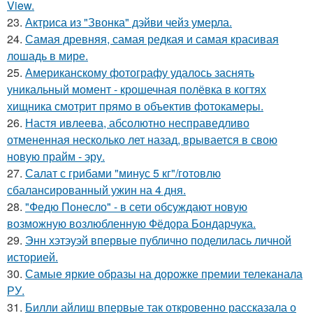
View.
23.
Актриса из "Звонка" дэйви чейз умерла.
24.
Самая древняя, самая редкая и самая красивая
лошадь в мире.
25.
Американскому фотографу удалось заснять
уникальный момент - крошечная полёвка в когтях
хищника смотрит прямо в объектив фотокамеры.
26.
Настя ивлеева, абсолютно несправедливо
отмененная несколько лет назад, врывается в свою
новую прайм - эру.
27.
Салат с грибами "минус 5 кг"/готовлю
сбалансированный ужин на 4 дня.
28.
"Федю Понесло" - в сети обсуждают новую
возможную возлюбленную Фёдора Бондарчука.
29.
Энн хэтэуэй впервые публично поделилась личной
историей.
30.
Самые яркие образы на дорожке премии телеканала
РУ.
31.
Билли айлиш впервые так откровенно рассказала о