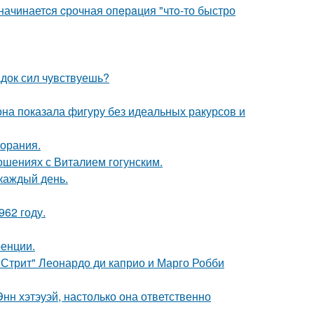
 начинаетcя cрочная опeрaция "чтo-то быстро
док сил чувствуешь?
е она показала фигуру без идеальных ракурсов и
горания.
шениях с Виталием гогунским.
 каждый день.
62 году.
ренции.
 Стрит" Леонардо ди каприо и Марго Робби
нн хэтэуэй, настолько она ответственно