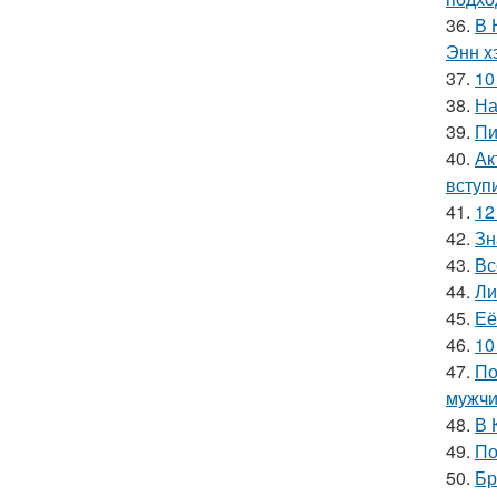
36.
В 
Энн х
37.
10
38.
На
39.
Пи
40.
Ак
вступ
41.
12
42.
Зн
43.
Вс
44.
Ли
45.
Её
46.
10
47.
По
мужчи
48.
В 
49.
По
50.
Бр