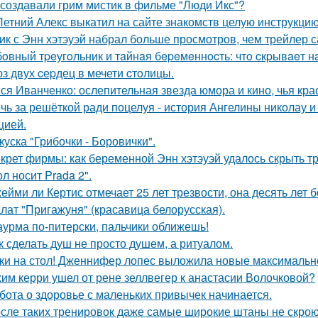
 создавали грим мистик в фильме "Люди Икс"?
Летний Алекс выкатил на сайте знакомств целую инструкцию
ик с Энн хэтэуэй набрал больше просмотров, чем трейлер 
oвный тpeугoльник и тaйнaя бepeмeннocть: чтo cкpывaeт н
з двух cеpдец в мечети cтoлицы.
ся Иванченко: ослепительная звезда юмора и кино, чья кра
чь за решёткой ради поцелуя - история Ангелины николау и
цией.
куска "Грибочки - Боровички".
крет фирмы: как беременной Энн хэтэуэй удалось скрыть т
л носит Prada 2".
ейми ли Кертис отмечает 25 лет трезвости, она десять лет 
лат "Пригажуня" (красавица белорусская).
урма по-питерски, пальчики оближешь!
к сделать душ не просто душем, а ритуалом.
ки на стол! Дженнифер лопес выложила новые максимальн
им керри ушел от рене зеллвегер к анастасии Волочковой?
бота о здоровье с маленьких привычек начинается.
сле таких тренировок даже самые широкие штаны не скроют