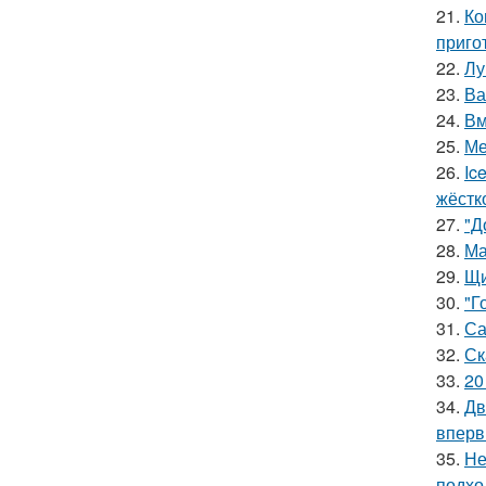
21.
Ко
приго
22.
Лу
23.
Ва
24.
Вм
25.
Ме
26.
Ic
жёстк
27.
"Д
28.
Ма
29.
Щи
30.
"Г
31.
Са
32.
Ск
33.
20
34.
Дв
вперв
35.
Не
подхо