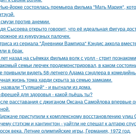
Нью-йорке состоялась премьера фильма "Мать Мария", кот
этэуэй.
 смузи против анемии.
дя Сысоева открыто говорит, что её идеальная фигура дости
рожное из кукурузных палочек.
триса из сериала "Дневники Вампира" Кэндис аккола вмес
или в брак.
 лет назад на съёмках фильма волк с уолл - стрит познаком
акомый семьи лерчек продемонстрировал, в каком состоян
е привыкли видеть 58-летнего Адама сэндлера в комедийны
чная жизнь тома харди скрыта за семью замками.
 назвали "Гулящей" - и выгнали из дома.
 фрешей для здоровья - какой пьёшь ты?
сле расставания с джиганом Оксана Самойлова впервые о
ной.
Киржаче приступили к комплексному восстановлению улиц 
чему стэтхэм и хантингтон - уайтли не спешат к алтарю спус
осок века. Летние олимпийские игры, Германия, 1972 год.