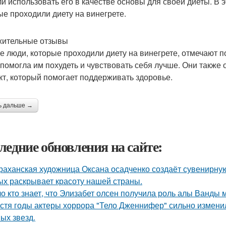
и использовать его в качестве основы для своей диеты. В 
ые проходили диету на винегрете.
ительные отзывы
е люди, которые проходили диету на винегрете, отмечают п
 помогла им похудеть и чувствовать себя лучше. Они также о
кт, который помогает поддерживать здоровье.
ь дальше →
ледние обновления на сайте:
раханская художница Оксана осадченко создаёт сувенирну
ых раскрывает красоту нашей страны.
о кто знает, что Элизабет олсен получила роль алы Ванды 
стя годы актеры хоррора "Тело Дженнифер" сильно изменил
ых звезд.