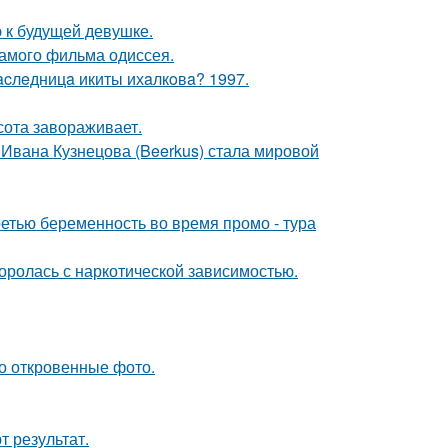
 к будущей девушке.
самого фильма одиссея.
acлeдницa икиты ихaлкoвa? 1997.
сота завораживает.
 Ивана Кузнецова (Beerkus) стала мировой
ретью беременность во время промо - тура
боролась с наркотической зависимостью.
о откровенные фото.
 результат.