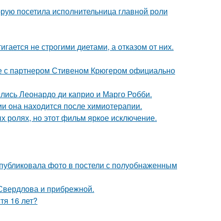
орую посетила исполнительница главной роли
гается не строгими диетами, а отказом от них.
те с партнером Стивеном Крюгером официально
ились Леонардо ди каприо и Марго Робби.
ии она находится после химиотерапии.
х ролях, но этот фильм яркое исключение.
публиковала фото в постели с полуобнаженным
Свердлова и прибрежной.
тя 16 лет?