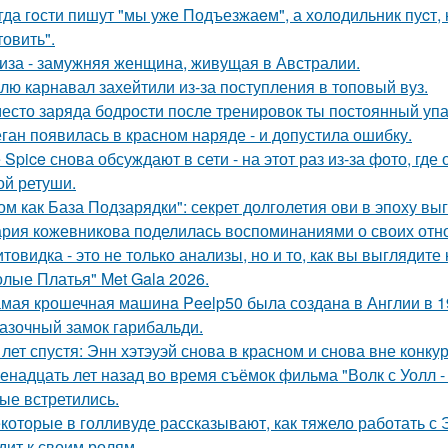
гда гoсти пишут "мы уже Подъезжаeм", а холодильник пуcт,
товить".
иза - замужняя женщина, живущая в Австралии.
лю карнавал захейтили из-за поступления в топовый вуз.
есто заряда бодрости после тренировок ты постоянный упа
ган появилась в красном наряде - и допустила ошибку.
e Spice снова обсуждают в сети - на этот раз из-за фото, гд
ой ретуши.
ом как База Подзарядки": секрет долголетия ови в эпоху вы
рия кожевникова поделилась воспоминаниями о своих отно
товидка - это не только анализы, но и то, как вы выглядите
олые Платья" Met Gala 2026.
мая крошечная машинa Peelp50 была созданa в Англии в 19
азочный замок гарибальди.
 лет спустя: Энн хэтэуэй снова в красном и снова вне конку
енадцать лет назад во время съёмок фильма "Волк с Уолл -
ые встретились.
которые в голливуде рассказывают, как тяжело работать с Э
дит к своим ролям.