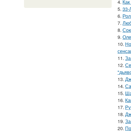
4.
Как
5.
33-
6.
Рол
7.
Люб
8.
Сoю
9.
Оле
10.
Но
сенса
11.
За
12.
Се
"дьяво
13.
Дж
14.
Са
15.
Ша
16.
Ка
17.
Ру
18.
Дж
19.
За
20.
По