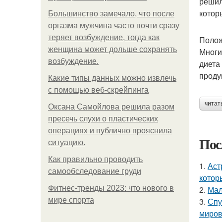
решил
котор
Большинство замечало, что после
оргазма мужчина часто почти сразу
теряет возбуждение, тогда как
Полож
женщина может дольше сохранять
Многи
возбуждение.
диета
проду
Какие типы данных можно извлечь
с помощью веб-скрейпинга
читат
Оксана Самойлова решила разом
пресечь слухи о пластических
операциях и публично прояснила
Пос
ситуацию.
Как правильно проводить
1.
Аст
самообследование груди
котор
Фитнес-тренды 2023: что нового в
2.
Мал
мире спорта
3.
Спу
миров