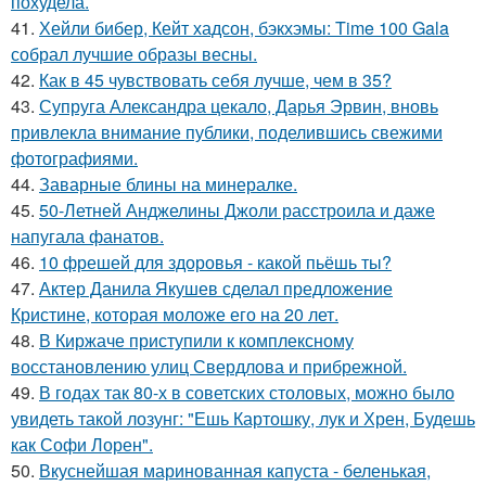
похудела.
41.
Хейли бибер, Кейт хадсон, бэкхэмы: Time 100 Gala
собрал лучшие образы весны.
42.
Как в 45 чувствовать себя лучше, чем в 35?
43.
Супруга Александра цекало, Дарья Эрвин, вновь
привлекла внимание публики, поделившись свежими
фотографиями.
44.
Заварные блины на минералке.
45.
50-Летней Анджелины Джоли расстроила и даже
напугала фанатов.
46.
10 фрешей для здоровья - какой пьёшь ты?
47.
Актер Данила Якушев сделал предложение
Кристине, которая моложе его на 20 лет.
48.
В Киржаче приступили к комплексному
восстановлению улиц Свердлова и прибрежной.
49.
В годах так 80-х в советских столовых, можно было
увидеть такой лозунг: "Ешь Картошку, лук и Хрен, Будешь
как Софи Лорен".
50.
Вкуснейшая маринованная капуста - беленькая,