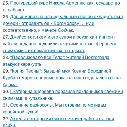
25.
Протурецкий курс Никола Армению как государство
ослабляет.
26.
Дарья мороз нашла идеальный способ охладить пыл
дочери - отправить ее к Богомолову … ну и,
соответственно, к мачехе Собчак.
27.
Джейсон стэтхем и его супруга роузи хантингтон -
уайтли недавно поделились яркими и атмосферными
снимками с их романтического отдыха.
28.
"Пapализовало все Тело": жителей Волгограда
атакуют каракурты.
29.
"Копия Теоны": бывший муж Ксении Бородиной
Курбан омаров впервые показал лицо годовалого сына
Адама.
30.
Екатерина андреева поразила поклонников свежими
снимками в купальнике.
31.
Осенние разносолы. Мы готовим по мотивам
корейской кухни!
32.
Актёры с которыми никто не хочет работать - они
психи.