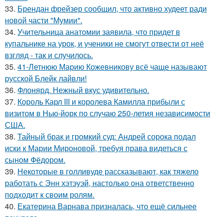
33.
Брендан фрейзер сообщил, что активно худеет ради
новой части "Мумии".
34.
Учительница анатомии заявила, что придет в
купальнике на урок, и ученики не смогут отвести от неё
взгляд - так и случилось.
35.
41-Летнюю Марию Кожевникову всё чаще называют
русской Блейк лайвли!
36.
Флонярд. Нежный вкус удивительно.
37.
Король Карл III и королева Камилла прибыли с
визитом в Нью-йорк по случаю 250-летия независимости
США.
38.
Тайный брак и громкий суд: Андрей сорока подал
иски к Марии Мироновой, требуя права видеться с
сыном Фёдором.
39.
Некоторые в голливуде рассказывают, как тяжело
работать с Энн хэтэуэй, настолько она ответственно
подходит к своим ролям.
40.
Екатерина Варнава призналась, что ещё сильнее