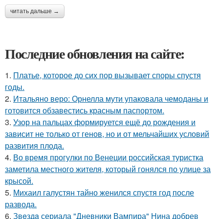
читать дальше →
Последние обновления на сайте:
1.
Платье, которое до сих пор вызывает споры спустя
годы.
2.
Итальяно веро: Орнелла мути упаковала чемоданы и
готовится обзавестись красным паспортом.
3.
Узор на пальцах формируется ещё до рождения и
зависит не только от генов, но и от мельчайших условий
развития плода.
4.
Во время прогулки по Венеции российская туристка
заметила местного жителя, который гонялся по улице за
крысой.
5.
Михаил галустян тайно женился спустя год после
развода.
6.
Звeздa сериала "Дневники Вампира" Нина добрев