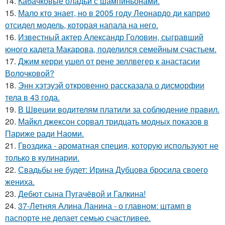
14.
Кабачковые оладьи с шампиньонами.
15.
Мало кто знает, но в 2005 году Леонардо ди каприо
отсидел модель, которая напала на него.
16.
Известный актер Александр Головин, сыгравший
юного кадета Макарова, поделился семейным счастьем.
17.
Джим керри ушел от рене зеллвегер к анастасии
Волочковой?
18.
Энн хэтэуэй откровенно рассказала о дисморфии
тела в 43 года.
19.
В Швеции водителям платили за соблюдение правил.
20.
Майкл джексон сорвал тридцать модных показов в
Париже ради Наоми.
21.
Гвоздика - ароматная специя, которую используют не
только в кулинарии.
22.
Свадьбы не будет: Ирина Дубцова бросила своего
жениха.
23.
Дебют сына Пугачёвой и Галкина!
24.
37-Летняя Алина Ланина - о главном: штамп в
паспорте не делает семью счастливее.