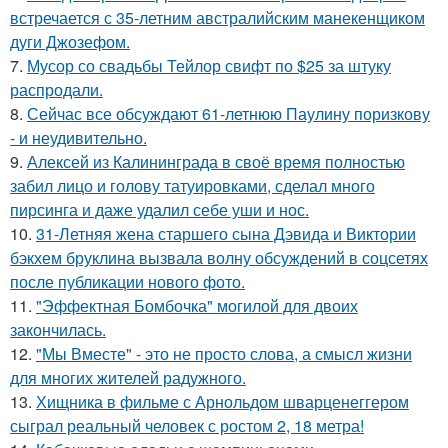
встречается с 35-летним австралийским манекенщиком
дуги Джозефом.
7.
Мусор со свадьбы Тейлор свифт по $25 за штуку
распродали.
8.
Сейчас все обсуждают 61-летнюю Паулину поризкову
- и неудивительно.
9.
Алексей из Калининграда в своё время полностью
забил лицо и голову татуировками, сделал много
пирсинга и даже удалил себе уши и нос.
10.
31-Летняя жена старшего сына Дэвида и Виктории
бэкхем бруклина вызвала волну обсуждений в соцсетях
после публикации нового фото.
11.
"Эффектная Бомбочка" могилой для двоих
закончилась.
12.
"Мы Вместе" - это не просто слова, а смысл жизни
для многих жителей радужного.
13.
Хищника в фильме с Арнольдом шварценеггером
сыграл реальный человек с ростом 2, 18 метра!