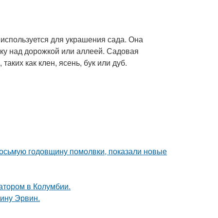
 используется для украшения сада. Она
рку над дорожкой или аллеей. Садовая
аких как клен, ясень, бук или дуб.
восьмую годовщину помолвки, показали новые
атором в Колумбии.
ину Эрвин.