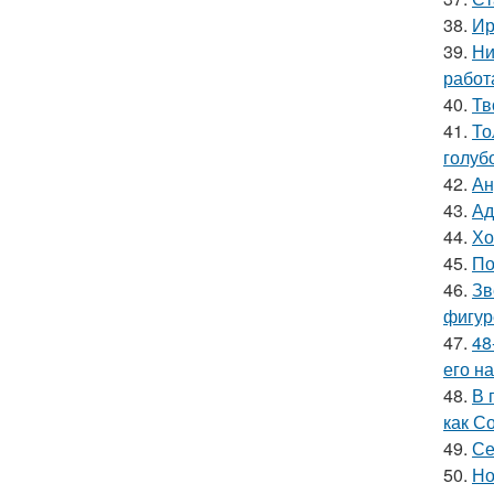
38.
Ир
39.
Ни
работ
40.
Тв
41.
То
голуб
42.
Ан
43.
Ад
44.
Хо
45.
По
46.
Зв
фигур
47.
48
его на
48.
В 
как С
49.
Се
50.
Но