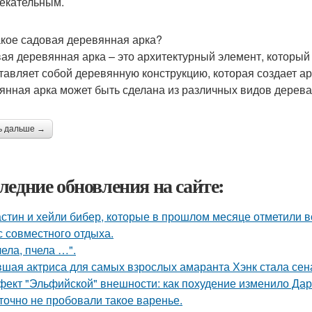
екательным.
акое садовая деревянная арка?
ая деревянная арка – это архитектурный элемент, который
тавляет собой деревянную конструкцию, которая создает а
янная арка может быть сделана из различных видов дерева, т
ь дальше →
ледние обновления на сайте:
стин и хейли бибер, которые в прошлом месяце отметили 
с совместного отдыха.
чела, пчела …".
шая актриса для самых взрослых амаранта Хэнк стала сен
ект "Эльфийской" внешности: как похудение изменило Дар
точно не пробовали такое варенье.