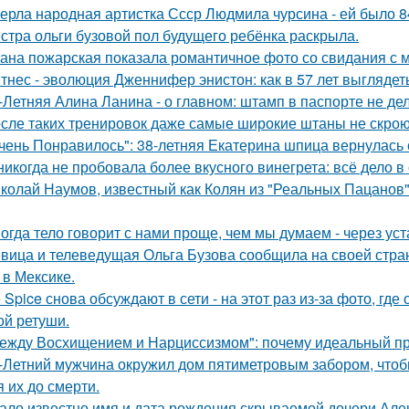
ерла народная артистка Ссср Людмила чурсина - ей было 84
стра ольги бузовой пол будущего ребёнка раскрыла.
ана пожарская показала романтичное фото со свидания с
тнес - эволюция Дженнифер энистон: как в 57 лет выглядет
-Летняя Алина Ланина - о главном: штамп в паспорте не де
сле таких тренировок даже самые широкие штаны не скроют
чень Понравилось": 38-летняя Екатерина шпица вернулась 
никогда не пробовала более вкусного винегрета: всё дело в
колай Наумов, известный как Колян из "Реальных Пацанов",
огда тело говорит с нами проще, чем мы думаем - через уст
вица и телеведущая Ольга Бузова сообщила на своей страни
 в Мексике.
e Spice снова обсуждают в сети - на этот раз из-за фото, гд
ой ретуши.
ежду Восхищением и Нарциссизмом": почему идеальный п
-Летний мужчина окружил дом пятиметровым забором, чтобы
я их до смерти.
ало известно имя и дата рождения скрываемой дочери Але