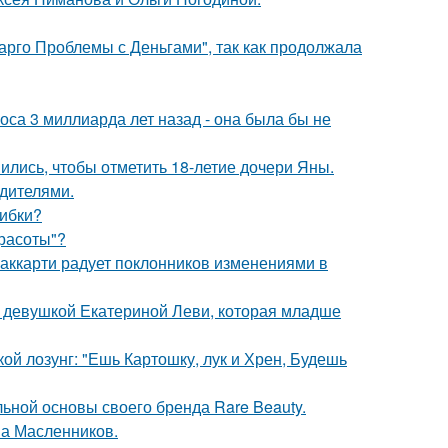
арго Проблемы с Деньгами", так как продолжала
оса 3 миллиарда лет назад - она была бы не
ись, чтобы отметить 18-летие дочери Яны.
одителями.
шибки?
Красоты"?
аккарти радует поклонников изменениями в
й девушкой Екатериной Леви, которая младше
кой лозунг: "Ешь Картошку, лук и Хрен, Будешь
льной основы своего бренда Rare Beauty.
ма Масленников.