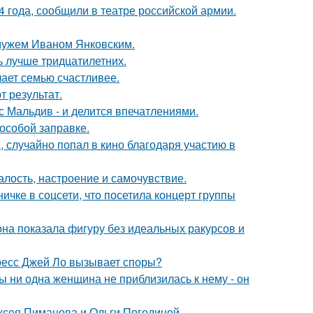
 года, сообщили в театре российской армии.
 мужем Иваном Янковским.
ь лучше тридцатилетних.
лает семью счастливее.
 результат.
с Мальдив - и делится впечатлениями.
 особой заправке.
 случайно попал в кино благодаря участию в
алость, настроение и самочувствие.
чке в соцсети, что посетила концерт группы
е она показала фигуру без идеальных ракурсов и
ресс Джей Ло вызывает споры?
 ни одна женщина не приблизилась к нему - он
ксея Пиманова и Ольги Погодиной.