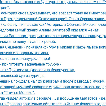
Летнюю Анастасию самбурскую, которую мы все знаем по "У
Грин".
 лонгория снова доказывает, что возраст точно не имеет р
ск Преждевременной Сексуализации": Ольга Орлова заявила,
ика беллуччи на съёмках "Астерикс и Обеликс: Миссия Клеоп
едполагаемый жених Алины Загитовой оказался женат.
ения Раппопорт раскритиковала современную киноиндустрию
ически не пишут главных ролей.
на Семенович показала фигуру в бикини и закрыла все воп
инчики с заварным кремом.
еальная голливудская пара!
к приготовить вафельные трубочки.
лат "Пригажуня" (красавица белорусская).
альянский суп из курицы.
нщина похудела на 125 килограмм после развода с мужем.
стоящий мужской сюрприз: стриженова похвасталась пода
рт "Птичье Молоко".
гда увидел актрису в сериале … и вообще не был готов к ре
ьга Орлова трогательно обратилась к Жанне Фриске в годо