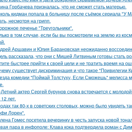
ина Горбачева призналась, что не сможет стать матерью.
коль кидман попала в больницу после съёмок сериала "У М
ать, несмотря на грипп.
орожное печенье "Треугольники".
лько в том случае, если бы вы посмотрели на землю из косм
ой.
дрей Аршавин и Юлия Барановская неожиданно воссоединил
ель рассказала, что они с Мишей Литвиным готовы стать р
тите быстрее прийти к своей цели и не тратить время на о
чему существует дискриминация и что такое "Привилегии 
езда комедии "Поймай Толстуху, Если Сможешь" мелисса м
е.
-Летний актер Сергей бурунов снова встречается с молодо
 12 лет.
годах так 80-х в советских столовых, можно было увидеть та
офи Лорен".
лена Гомес посетила вечеринку в честь запуска новой тона
вая пара в инфополе: Клава кока подтвердила роман с Ди