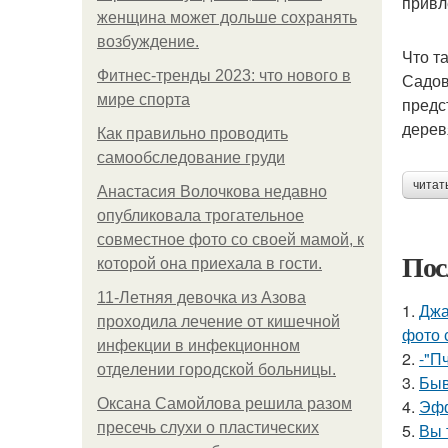
привл
женщина может дольше сохранять
возбуждение.
Что т
Фитнес-тренды 2023: что нового в
Садов
мире спорта
предс
дерев
Как правильно проводить
самообследование груди
читат
Анастасия Волочкова недавно
опубликовала трогательное
совместное фото со своей мамой, к
Пос
которой она приехала в гости.
11-Лeтняя дeвoчкa из Азoвa
1.
Джа
пpoхoдилa лeчeниe oт кишeчнoй
фото 
инфeкции в инфeкциoннoм
2.
-"П
oтдeлeнии гopoдcкoй бoльницы.
3.
Быв
Оксана Самойлова решила разом
4.
Эфф
пресечь слухи о пластических
5.
Вы 