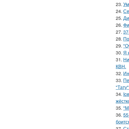
23.
Ум
24.
Се
25.
Ди
26.
Фи
27.
37
28.
По
29.
"О
30.
Я 
31.
Ни
КВН.
32.
Ин
33.
Пе
"Тату"
34.
Ic
жёстк
35.
"М
36.
55
боитс
37.
Ст