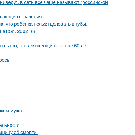
ниверу", в сети всё чаще называют "российской
ешающего значения.
 что ребенка нельзя целовать в губы.
атра", 2002 год.
 за то, что для женщин старше 50 лет
росы!
рком мужа.
альности.
вщину её смерти.