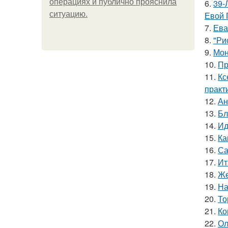
операциях и публично прояснила
6.
39-
ситуацию.
Евой 
7.
Ева
8.
"Ри
9.
Мон
10.
Пр
11.
Кс
практ
12.
Ан
13.
Бл
14.
Ид
15.
Ка
16.
Са
17.
Ит
18.
Же
19.
На
20.
То
21.
Ко
22.
Ол