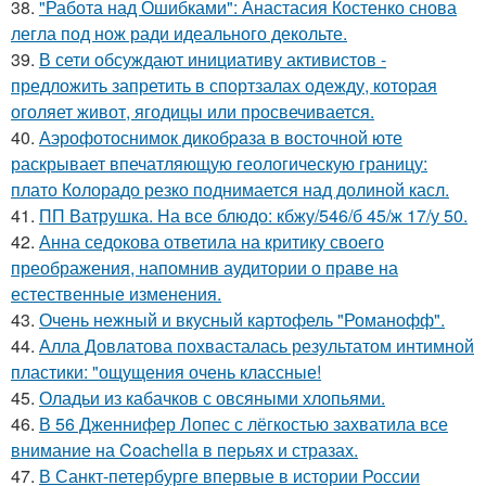
38.
"Работа над Ошибками": Анастасия Костенко снова
легла под нож ради идеального декольте.
39.
В сети обсуждают инициативу активистов -
предложить запретить в спортзалах одежду, которая
оголяет живот, ягодицы или просвечивается.
40.
Аэрофотоснимок дикобpaза в восточной юте
раскрывает впечатляющую геологическую границу:
плато Колорадо резко поднимается над долиной касл.
41.
ПП Ватрушка. На все блюдо: кбжу/546/б 45/ж 17/у 50.
42.
Анна седокова ответила на критику своего
преображения, напомнив аудитории о праве на
естественные изменения.
43.
Очень нежный и вкусный картофель "Романофф".
44.
Алла Довлатова похвасталась результатом интимной
пластики: "ощущения очень классные!
45.
Оладьи из кабачков с овсяными хлопьями.
46.
В 56 Дженнифер Лопес с лёгкостью захватила все
внимание на Coachella в перьях и стразах.
47.
В Санкт-петербурге впервые в истории России