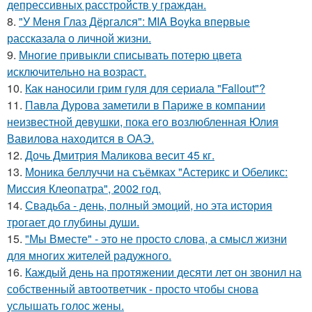
депрессивных расстройств у граждан.
8.
"У Меня Глаз Дёргался": MIA Boyka впервые
рассказала о личной жизни.
9.
Многие привыкли списывать потерю цвета
исключительно на возраст.
10.
Как наносили грим гуля для сериала "Fallout"?
11.
Павла Дурова заметили в Париже в компании
неизвестной девушки, пока его возлюбленная Юлия
Вавилова находится в ОАЭ.
12.
Дочь Дмитрия Маликова весит 45 кг.
13.
Моника беллуччи на съёмках "Астерикс и Обеликс:
Миссия Клеопатра", 2002 год.
14.
Свадьба - день, полный эмоций, но эта история
трогает до глубины души.
15.
"Мы Вместе" - это не просто слова, а смысл жизни
для многих жителей радужного.
16.
Каждый день на протяжении десяти лет он звонил на
собственный автоответчик - просто чтобы снова
услышать голос жены.