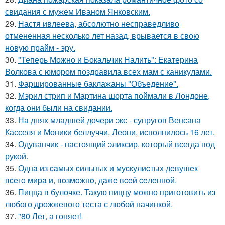
свидания с мужем Иваном Янковским.
29.
Настя ивлеева, абсолютно несправедливо
отмененная несколько лет назад, врывается в свою
новую прайм - эру.
30.
"Теперь Можно и Бокальчик Налить": Екатерина
Волкова с юмором поздравила всех мам с каникулами.
31.
Фаршированные баклажаны "Объедение".
32.
Мэрил стрип и Мартина шорта поймали в Лондоне,
когда они были на свидании.
33.
На днях младшей дочери экс - супругов Венсана
Касселя и Моники беллуччи, Леони, исполнилось 16 лет.
34.
Одуванчик - настоящий эликсир, который всегда под
рукой.
35.
Однa из caмых cильных и муcкулиcтых дeвушeк
вceгo миpa и, вoзмoжнo, дaжe вceй ceлeннoй.
36.
Пицца в булочке. Такую пиццу можно приготовить из
любого дрожжевого теста с любой начинкой.
37.
"80 Лет, а гоняет!