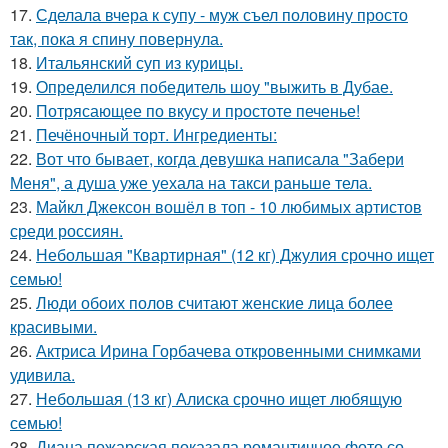
17.
Сделала вчера к супу - муж съел половину просто
так, пока я спину повернула.
18.
Итальянский суп из курицы.
19.
Определился победитель шоу "выжить в Дубае.
20.
Потрясающее по вкусу и простоте печенье!
21.
Печёночный торт. Ингредиенты:
22.
Вот что бывает, когда девушка написала "Забери
Меня", а душа уже уехала на такси раньше тела.
23.
Майкл Джексон вошёл в топ - 10 любимых артистов
среди россиян.
24.
Небольшая "Квартирная" (12 кг) Джулия срочно ищет
семью!
25.
Люди обоих полов считают женские лица более
красивыми.
26.
Актриса Ирина Горбачева откровенными снимками
удивила.
27.
Небольшая (13 кг) Алиска срочно ищет любящую
семью!
28.
Диана пожарская показала романтичное фото со