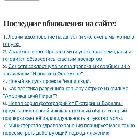
Последние обновления на сайте:
1.
Ловим вдохновение на август (и уже очень мы хотим в
отпуск).
2.
Итальяно веро: Орнелла мути упаковала чемоданы и
готовится обзавестись красным паспортом.
3.
Соцсети захлестнула волна тревожных сообщений о
загадочном "Июньском Феномене".
4.
Новый выпуск проекта "наши люди.
5.
Как пластика разрушила карьеру актрисе из фильма
"Американский Пирог"?
6.
Новая серия фотографий от Екатерины Варнавы
представляет собой яркий и стильный образ, который
подчеркивает её индивидуальность и чувство моды.
7.
Министерство здравоохранения планирует масштабно
пересмотреть действующий подход к лечению