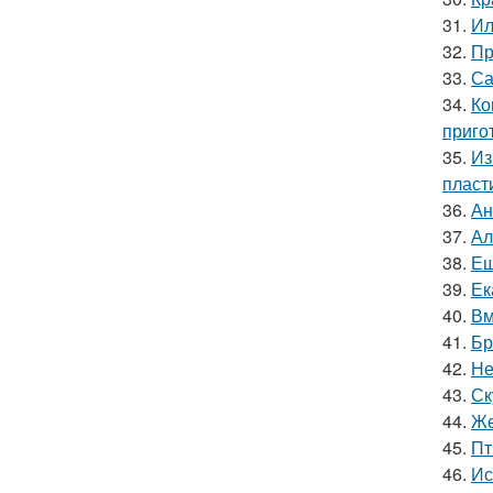
31.
Ил
32.
Пр
33.
Са
34.
Ко
приго
35.
Из
пласт
36.
Ан
37.
Ал
38.
Ещ
39.
Ек
40.
Вм
41.
Бр
42.
Не
43.
Ск
44.
Же
45.
Пт
46.
Ис