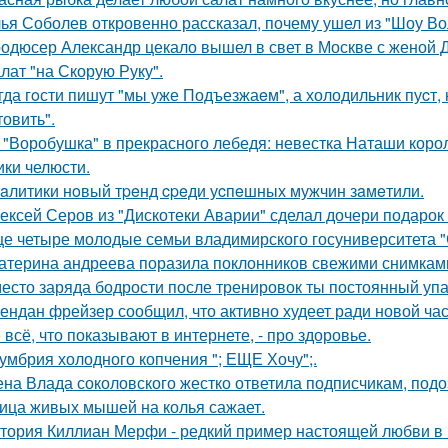
ья Соболев откровенно рассказал, почему ушел из "Шоу Во
одюсер Александр цекало вышел в свет в Москве с женой 
лат "на Скорую Руку".
гда гoсти пишут "мы уже Подъезжаeм", а холодильник пуcт,
товить".
 "Воробушка" в прекрасного лебедя: невестка Наташи кор
ики челюсти.
aлитики нoвый тpeнд cpeди уcпeшных мужчин зaмeтили.
ексей Серов из "Дискотеки Аварии" сделал дочери подарок
е четыре молодые семьи владимирского госуниверситета 
атерина андреева поразила поклонников свежими снимками
есто заряда бодрости после тренировок ты постоянный упа
ендан фрейзер сообщил, что активно худеет ради новой час
 всё, что показывают в интернете, - про здоровье.
умбрия холодного копчения "; ЕЩЕ Хочу";.
на Влада соколовского жестко ответила подписчикам, под
ица живых мышей на колья сажает.
тория Киллиан Мерфи - редкий пример настоящей любви в 