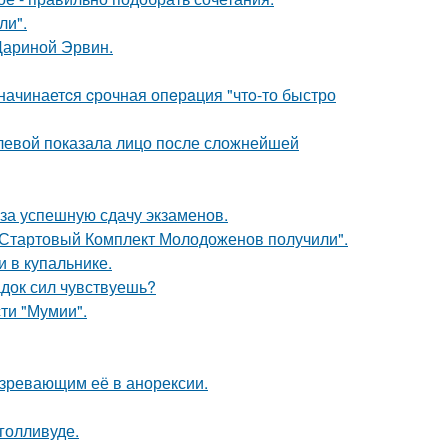
ли".
Дариной Эрвин.
 начинаетcя cрочная опeрaция "чтo-то быстро
олевой показала лицо после сложнейшей
 за успешную сдачу экзаменов.
"Стартовый Комплект Молодоженов получили".
 в купальнике.
док сил чувствуешь?
ти "Мумии".
озревающим её в анорексии.
голливуде.