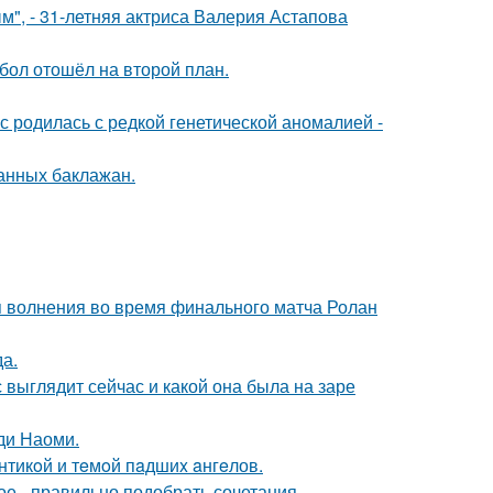
", - 31-летняя актриса Валерия Астапова
бол отошёл на второй план.
 родилась с редкой генетической аномалией -
нных баклажан.
я волнения во время финального матча Ролан
да.
с выглядит сейчас и какой она была на заре
ди Наоми.
нтикoй и тeмoй пaдшиx aнгeлов.
ое - правильно подобрать сочетания.