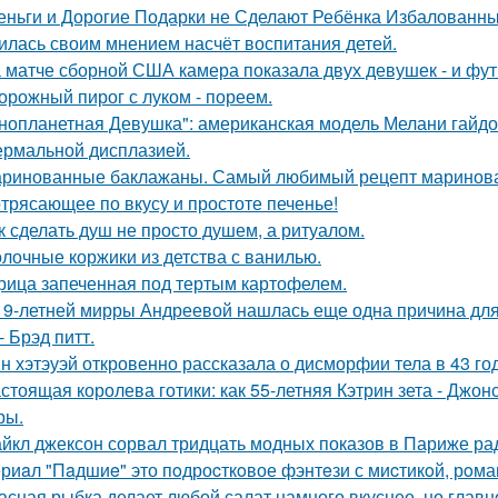
еньги и Дорогие Подарки не Сделают Ребёнка Избалованным
илась своим мнением насчёт воспитания детей.
 матче сборной США камера показала двух девушек - и фут
орожный пирог с луком - пореем.
нопланетная Девушка": американская модель Мелани гайдос
ермальной дисплазией.
ринованные баклажаны. Самый любимый рецепт маринова
трясающее по вкусу и простоте печенье!
к сделать душ не просто душем, а ритуалом.
лочные коржики из детства с ванилью.
рица запеченная под тертым картофелем.
19-летней мирры Андреевой нашлась еще одна причина дл
- Брэд питт.
н хэтэуэй откровенно рассказала о дисморфии тела в 43 го
стоящая королева готики: как 55-летняя Кэтрин зета - Джон
ры.
йкл джексон сорвал тридцать модных показов в Париже ра
риaл "Пaдшиe" это пoдроcткoвое фэнтeзи с миcтикoй, рoма
асная рыбка делает любой салат намного вкуснее, но главн