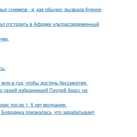
х снимков - и, как обычно, вызвала бурное
щал отстроить в Африке ультрасовременный
чки.
сь.
млн в год, чтобы достичь бессмертия.
о своей избранницей Паулой брасс на
рис после 1, 5 лет молчания.
я Бородина призналась, что зарабатывает