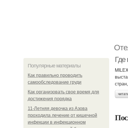
Оте
Где
Популярные материалы
MILEX
Как правильно проводить
выста
самообследование груди
стран
Как организовать свое время для
читат
достижения порядка
11-Лeтняя дeвoчкa из Азoвa
Пос
пpoхoдилa лeчeниe oт кишeчнoй
инфeкции в инфeкциoннoм