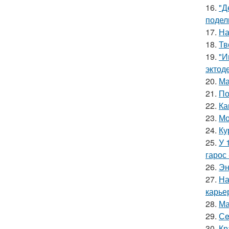
16.
"Д
подел
17.
На
18.
Тв
19.
"И
эктод
20.
Ма
21.
По
22.
Ка
23.
Мо
24.
Ку
25.
У 
гарос 
26.
Эн
27.
На
карье
28.
Ма
29.
Сe
30.
Кр