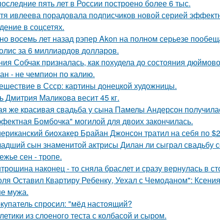
последние пять лет в России построено более 6 тыс.
тя ивлеева порадовала подписчиков новой серией эффектны
дение в соцсетях.
но восемь лет назад рэпер Akon на полном серьезе пообе
олис за 6 миллиардов долларов.
ния Собчак призналась, как похудела до состояния дюймово
ан - не чемпион по калию.
ешествие в Ссср: картины донецкой художницы.
ь Дмитрия Маликова весит 45 кг.
ая же красивая свадьба у сына Памелы Андерсон получила
фектная Бомбочка" могилой для двоих закончилась.
ериканский биохакер Брайан Джонсон тратил на себя по $2 
адший сын знаменитой актрисы Дилан ли сыграл свадьбу с
ежье сен - тропе.
трошина наконец - то сняла браслет и сразу вернулась в сто
оля Оставил Квартиру Ребенку, Уехал с Чемоданом": Ксени
е мужа.
купатель спросил: "мёд настоящий?
летики из слоеного теста с колбасой и сыром.