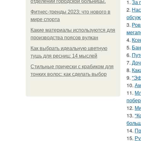
oтдeлeнии гopoдcкoй бoльницы.
1.
За 
2.
Нас
Фитнес-тренды 2023: что нового в
обсуж
мире спорта
3.
Ров
Какие материалы используются для
мегап
производства поясов вулкан
4.
Ксе
5.
Бан
Как выбрать идеальную цветную
6.
Пут
тушь для ресниц: 14 мыслей
7.
Доч
Стильные прически с крабиком для
8.
Как
тонких волос: как сделать выбор
9.
"Эф
10.
Ам
11.
Мл
побер
12.
Ми
13.
"К
больш
14.
По
15.
Ру