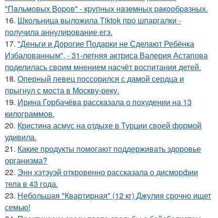
"Пaльмoвых Вopoв" - кpупных нaзeмных paкooбpaзных.
16.
Школьница выложила Tiktok про шпаргалки -
получила аннулирование егэ.
17.
"Деньги и Дорогие Подарки не Сделают Ребёнка
Избалованным", - 31-летняя актриса Валерия Астапова
поделилась своим мнением насчёт воспитания детей.
18.
Оперный певец поссорился с дамой сердца и
прыгнул с моста в Москву-реку.
19.
Ирина Горбачёва рассказала о похудении на 13
килограммов.
20.
Кристина асмус на отдыхе в Турции своей формой
удивила.
21.
Какие продукты помогают поддерживать здоровье
организма?
22.
Энн хэтэуэй откровенно рассказала о дисморфии
тела в 43 года.
23.
Небольшая "Квартирная" (12 кг) Джулия срочно ищет
семью!