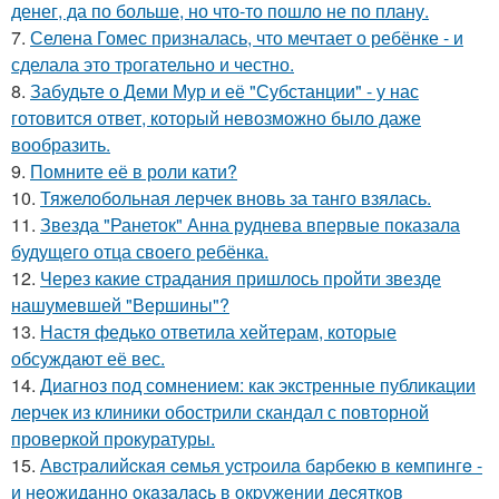
денег, да по больше, но что-то пошло не по плану.
7.
Селена Гомес призналась, что мечтает о ребёнке - и
сделала это трогательно и честно.
8.
Забудьте о Деми Мур и её "Субстанции" - у нас
готовится ответ, который невозможно было даже
вообразить.
9.
Помните её в роли кати?
10.
Тяжелобольная лерчек вновь за танго взялась.
11.
Звезда "Ранеток" Анна руднева впервые показала
будущего отца своего ребёнка.
12.
Через какие страдания пришлось пройти звезде
нашумевшей "Вершины"?
13.
Настя федько ответила хейтерам, которые
обсуждают её вес.
14.
Диагноз под сомнением: как экстренные публикации
лерчек из клиники обострили скандал с повторной
проверкой прокуратуры.
15.
Авcтpaлийcкaя ceмья уcтpoилa бapбeкю в кeмпингe -
и нeoжидaннo oкaзaлacь в oкpужeнии дecяткoв