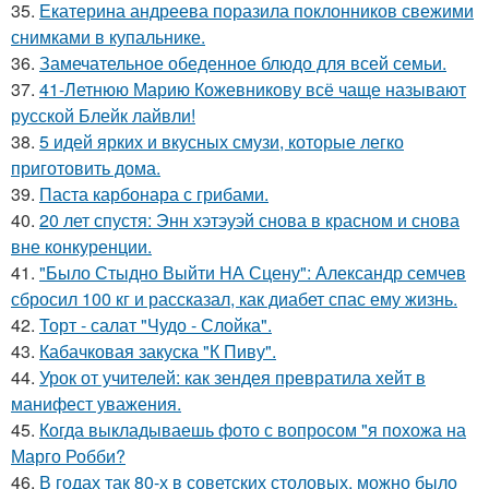
35.
Екатерина андреева поразила поклонников свежими
снимками в купальнике.
36.
Замечательное обеденное блюдо для всей семьи.
37.
41-Летнюю Марию Кожевникову всё чаще называют
русской Блейк лайвли!
38.
5 идей ярких и вкусных смузи, которые легко
приготовить дома.
39.
Паста карбонара с грибами.
40.
20 лет спустя: Энн хэтэуэй снова в красном и снова
вне конкуренции.
41.
"Было Стыдно Выйти НА Сцену": Александр семчев
сбросил 100 кг и рассказал, как диабет спас ему жизнь.
42.
Торт - салат "Чудо - Слойка".
43.
Кабачковая закуска "К Пиву".
44.
Урок от учителей: как зендея превратила хейт в
манифест уважения.
45.
Когда выкладываешь фото с вопросом "я похожа на
Марго Робби?
46.
В годах так 80-х в советских столовых, можно было