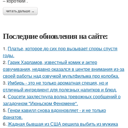
– короткий .
читать дальше →
Последние обновления на сайте:
1.
Платье, которое до сих пор вызывает споры спустя
годы.
2.
Гарик Харламов, известный комик и актер
озвучивания, недавно оказался в центре внимания из-за
своей работы над озвучкой мультфильма про колобка.
3.
Имбирь - это не только ароматная специя, но и
отличный ингредиент для полезных напитков и блюд.
4.
Соцсети захлестнула волна тревожных сообщений о
загадочном "Июньском Феномене".
5.
Генри кавилл снова вдохновляет - и не только
фанатов.
6.
Жадная бывшая из США решила выбить из мужика