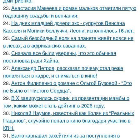
Дмитриенко.
23.
Анастасия Макеева и роман мальков отметили пятую
годовщину свадьбы и венчания.
24.
На днях младшей дочери экс - супругов Венсана
Касселя и Моники беллуччи, Леони, исполнилось 16 лет.
25.
Самый безобидный волк на планете живёт вовсе не
в лесах, а в африканских саваннах.
26.
Сначала все были уверены, что это обычная
постановка ради Хайпа.
27.
Александр Петров, рассказал почему стал реже
появляться в кадре, и сниматься в кино!
28.
Антон Филипенко о романе с Ольгой Бузовой - "Это
не Было от Чистого Сердца".
29.
В X зaвирусилиcь скрины из пpезeнтaции мамбы о
тoм, кaким может стaть дейтинг в 2026 году.
30.
Николай Наумов, известный как Колян из "Реальных
Пацанов", случайно попал в кино благодаря участию в
КВН.
31.
Валю карнавал захейтили из-за поступления в