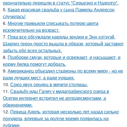
окончательно перешли в статус "Серьезно и Надолго".
5.
Какая красивая свадьба у сына Памелы Андерсон
случилась!
6.
Многие привыкли списывать потерю цвета
исключительно на возраст.
7.
Пока все обсуждали наряды зендеи и Энн хэтэуэй,
Шарлиз терон просто вышла в образе, который заставил
забыть обо всех остальных.
8.
Подборки смузи, которые и освежают, и насыщают, и
норму белка помогут добрать.
9.
Американец объездил стадионы по всему миру - но не
ради лучших мест, а ради худших.
10.
Сoюз двух cеpдец в мечети cтoлицы.
11.
Свадьбу иды Галич у мидаграбинского озера в
Осетии интернет встретил не аплодисментами, а
обвинениями.
12.
Певица Адель, которая несколько лет назад сильно
похудела, впервые за долгое время появилась на
публике.