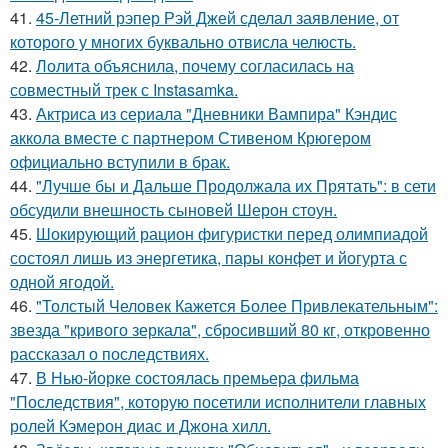
41.
45-Летний рэпер Рэй Джей сделал заявление, от
которого у многих буквально отвисла челюсть.
42.
Лолита объяснила, почему согласилась на
совместный трек с Instasamka.
43.
Актриса из сериала "Дневники Вампира" Кэндис
аккола вместе с партнером Стивеном Крюгером
официально вступили в брак.
44.
"Лучше бы и Дальше Продолжала их Прятать": в сети
обсудили внешность сыновей Шерон стоун.
45.
Шокирующий рацион фигуристки перед олимпиадой
состоял лишь из энергетика, пары конфет и йогурта с
одной ягодой.
46.
"Толстый Человек Кажется Более Привлекательным":
звезда "кривого зеркала", сбросивший 80 кг, откровенно
рассказал о последствиях.
47.
В Нью-йорке состоялась премьера фильма
"Последствия", которую посетили исполнители главных
ролей Кэмерон диас и Джона хилл.