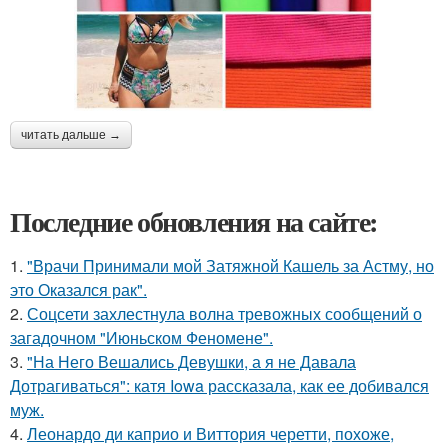
читать дальше →
Последние обновления на сайте:
1.
"Врачи Принимали мой Затяжной Кашель за Астму, но
это Оказался рак".
2.
Соцсети захлестнула волна тревожных сообщений о
загадочном "Июньском Феномене".
3.
"На Него Вешались Девушки, а я не Давала
Дотрагиваться": катя Iowa рассказала, как ее добивался
муж.
4.
Леонардо ди каприо и Виттория черетти, похоже,