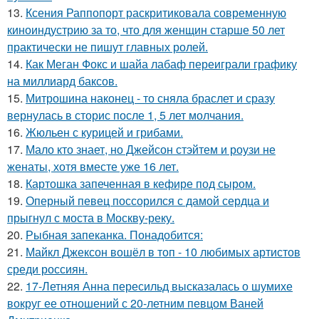
13.
Ксения Раппопорт раскритиковала современную
киноиндустрию за то, что для женщин старше 50 лет
практически не пишут главных ролей.
14.
Как Меган Фокс и шайа лабаф переиграли графику
на миллиард баксов.
15.
Митрошина наконец - то сняла браслет и сразу
вернулась в сторис после 1, 5 лет молчания.
16.
Жюльен с курицей и грибами.
17.
Мало кто знает, но Джейсон стэйтем и роузи не
женаты, хотя вместе уже 16 лет.
18.
Картошка запеченная в кефире под сыром.
19.
Оперный певец поссорился с дамой сердца и
прыгнул с моста в Москву-реку.
20.
Рыбная запеканка. Понадобится:
21.
Майкл Джексон вошёл в топ - 10 любимых артистов
среди россиян.
22.
17-Летняя Анна пересильд высказалась о шумихе
вокруг ее отношений с 20-летним певцом Ваней