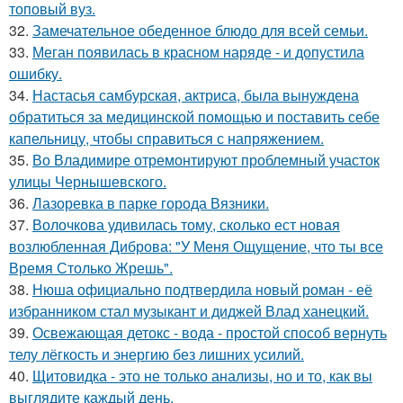
топовый вуз.
32.
Замечательное обеденное блюдо для всей семьи.
33.
Меган появилась в красном наряде - и допустила
ошибку.
34.
Настасья самбурская, актриса, была вынуждена
обратиться за медицинской помощью и поставить себе
капельницу, чтобы справиться с напряжением.
35.
Во Владимире отремонтируют проблемный участок
улицы Чернышевского.
36.
Лазоревка в парке города Вязники.
37.
Волочкова удивилась тому, сколько ест новая
возлюбленная Диброва: "У Меня Ощущение, что ты все
Время Столько Жрешь".
38.
Нюша официально подтвердила новый роман - её
избранником стал музыкант и диджей Влад ханецкий.
39.
Освежающая детокс - вода - простой способ вернуть
телу лёгкость и энергию без лишних усилий.
40.
Щитовидка - это не только анализы, но и то, как вы
выглядите каждый день.