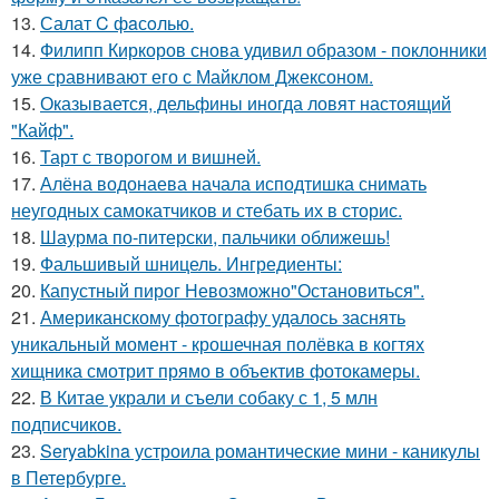
13.
Салат C фaсoлью.
14.
Филипп Киркоров снова удивил образом - поклонники
уже сравнивают его с Майклом Джексоном.
15.
Оказывается, дельфины иногда ловят настоящий
"Кайф".
16.
Тарт с творогом и вишней.
17.
Алёна водонаева начала исподтишка снимать
неугодных самокатчиков и стебать их в сторис.
18.
Шаурма по-питерски, пальчики оближешь!
19.
Фальшивый шницель. Ингредиенты:
20.
Капустный пирог Невозможно"Остановиться".
21.
Американскому фотографу удалось заснять
уникальный момент - крошечная полёвка в когтях
хищника смотрит прямо в объектив фотокамеры.
22.
В Китае украли и съели собаку с 1, 5 млн
подписчиков.
23.
Seryabkina устроила романтические мини - каникулы
в Петербурге.