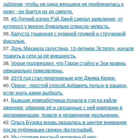
забором, чтобы ни одна женщина не приблизилась к
нему - он боится их до смерти.
35.
45-Летний рэпер Рэй Джей сделал заявление, от
которого у многих буквально отвисла челюсть.
36.
Капуста тушенная с куриной грудкой и стручковой
фасолью.
37.
Дочь Михаила галустяна, 13-летнюю Эстеллу, начали
травить в сети за её внешность.
38.
Vogue подтвердил, что Гарри стайлз и Зои кравиц
официально помолвлены.
39.
2015 год стал переломным для Джима Керри.
40.
Орехи - простой способ добавить пользу в рацион,
если знать какие выбрать.
41.
Бывшая домработница подала в суд на кайли
дженнер, обвинив её и связанные с ней компании в
дискриминации, травле и незаконном увольнении.
42.
Ольга Бузова вновь оказалась в центре внимания
после публикации свежих фотографий.
43.
Мы готовим вкусный морковный кекс.