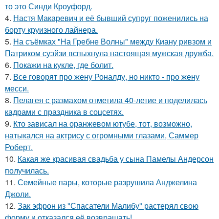
то это Синди Кроуфорд.
4.
Настя Макаревич и её бывший супруг поженились на
борту круизного лайнера.
5.
На съёмках "На Гребне Волны" между Киану ривзом и
Патриком суэйзи вспыхнула настоящая мужская дружба.
6.
Покажи на кукле, где болит.
7.
Все говорят про жену Роналду, но никто - про жену
месси.
8.
Пелагея с размахом отметила 40-летие и поделилась
кадрами с праздника в соцсетях.
9.
Кто зависал на оранжевом ютубе, тот, возможно,
натыкался на актрису с огромными глазами, Саммер
Роберт.
10.
Какая же красивая свадьба у сына Памелы Андерсон
получилась.
11.
Семейные пары, которые разрушила Анджелина
Джоли.
12.
Зак эфрон из "Спасатели Малибу" растерял свою
форму и отказался её возвращать!