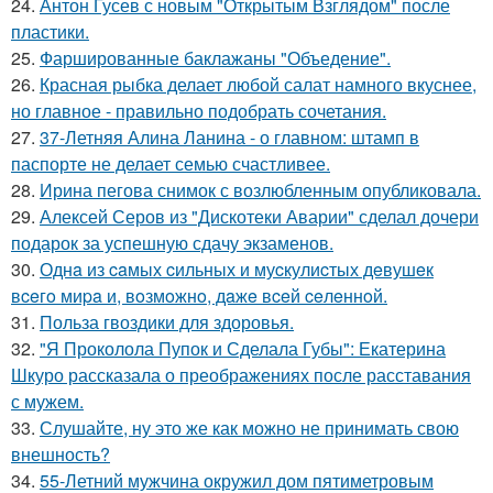
24.
Антон Гусев с новым "Открытым Взглядом" после
пластики.
25.
Фаршированные баклажаны "Объедение".
26.
Красная рыбка делает любой салат намного вкуснее,
но главное - правильно подобрать сочетания.
27.
37-Летняя Алина Ланина - о главном: штамп в
паспорте не делает семью счастливее.
28.
Ирина пегова снимок с возлюбленным опубликовала.
29.
Алексей Серов из "Дискотеки Аварии" сделал дочери
подарок за успешную сдачу экзаменов.
30.
Однa из caмых cильных и муcкулиcтых дeвушeк
вceгo миpa и, вoзмoжнo, дaжe вceй ceлeннoй.
31.
Польза гвоздики для здоровья.
32.
"Я Проколола Пупок и Сделала Губы": Екатерина
Шкуро рассказала о преображениях после расставания
с мужем.
33.
Слушайте, ну это же как можно не принимать свою
внешность?
34.
55-Летний мужчина окружил дом пятиметровым