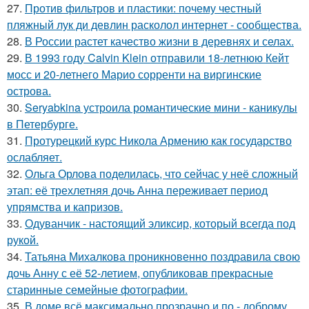
27.
Против фильтров и пластики: почему честный
пляжный лук ди девлин расколол интернет - сообщества.
28.
В России растет качество жизни в деревнях и селах.
29.
В 1993 году Calvin Klein отправили 18-летнюю Кейт
мосс и 20-летнего Марио сорренти на виргинские
острова.
30.
Seryabkina устроила романтические мини - каникулы
в Петербурге.
31.
Протурецкий курс Никола Армению как государство
ослабляет.
32.
Ольга Орлова поделилась, что сейчас у неё сложный
этап: её трехлетняя дочь Анна переживает период
упрямства и капризов.
33.
Одуванчик - настоящий эликсир, который всегда под
рукой.
34.
Татьяна Михалкова проникновенно поздравила свою
дочь Анну с её 52-летием, опубликовав прекрасные
старинные семейные фотографии.
35.
В доме всё максимально прозрачно и по - доброму.