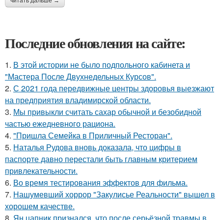
читать дальше →
Последние обновления на сайте:
1.
В этой истории не было подпольного кабинета и
"Мастера После Двухнедельных Курсов".
2.
С 2021 года передвижные центры здоровья выезжают
на предприятия владимирской области.
3.
Мы привыкли считать сахар обычной и безобидной
частью ежедневного рациона.
4.
"Пришла Семейка в Приличный Ресторан".
5.
Наталья Рудова вновь доказала, что цифры в
паспорте давно перестали быть главным критерием
привлекательности.
6.
Во время тестирования эффектов для фильма.
7.
Нашумевший хоррор "Закулисье Реальности" вышел в
хорошем качестве.
8.
Ян цапник признался, что после серьёзной травмы в