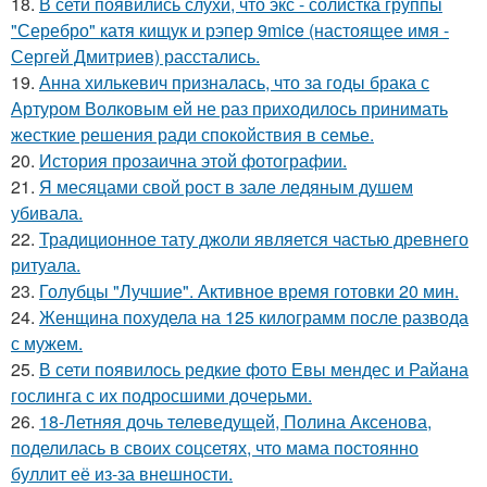
18.
В сети появились слухи, что экс - солистка группы
"Серебро" катя кищук и рэпер 9mice (настоящее имя -
Сергей Дмитриев) расстались.
19.
Анна хилькевич призналась, что за годы брака с
Артуром Волковым ей не раз приходилось принимать
жесткие решения ради спокойствия в семье.
20.
История прозаична этой фотографии.
21.
Я месяцами свой рост в зале ледяным душем
убивала.
22.
Традиционное тату джоли является частью древнего
ритуала.
23.
Голубцы "Лучшие". Активное время готовки 20 мин.
24.
Женщина похудела на 125 килограмм после развода
с мужем.
25.
В сети появилось редкие фото Евы мендес и Райана
гослинга с их подросшими дочерьми.
26.
18-Летняя дочь телеведущей, Полина Аксенова,
поделилась в своих соцсетях, что мама постоянно
буллит её из-за внешности.