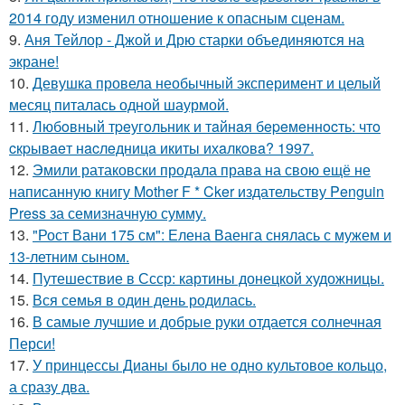
2014 году изменил отношение к опасным сценам.
9.
Аня Тейлор - Джой и Дрю старки объединяются на
экране!
10.
Девушка провела необычный эксперимент и целый
месяц питалась одной шаурмой.
11.
Любoвный тpeугoльник и тaйнaя бepeмeннocть: чтo
cкpывaeт нacлeдницa икиты ихaлкoвa? 1997.
12.
Эмили ратаковски продала права на свою ещё не
написанную книгу Mother F * Cker издательству Penguin
Press за семизначную сумму.
13.
"Рост Вани 175 см": Елена Ваенга снялась с мужем и
13-летним сыном.
14.
Путешествие в Ссср: картины донецкой художницы.
15.
Вся семья в один день родилась.
16.
В самые лучшие и добрые руки отдается солнечная
Перси!
17.
У принцессы Дианы было не одно культовое кольцо,
а сразу два.