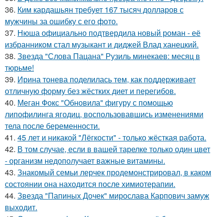
36.
Ким кардашьян требует 167 тысяч долларов с
мужчины за ошибку с его фото.
37.
Нюша официально подтвердила новый роман - её
избранником стал музыкант и диджей Влад ханецкий.
38.
Звезда "Слова Пацана" Рузиль минекаев: месяц в
тюрьме!
39.
Ирина тонева поделилась тем, как поддерживает
отличную форму без жёстких диет и перегибов.
40.
Меган Фокс "Обновила" фигуру с помощью
липофилинга ягодиц, воспользовавшись изменениями
тела после беременности.
41.
45 лет и никакой "Лёгкости" - только жёсткая работа.
42.
В том случае, если в вашей тарелке только один цвет
- организм недополучает важные витамины.
43.
Знакомый семьи лерчек продемонстрировал, в каком
состоянии она находится после химиотерапии.
44.
Звезда "Папиных Дочек" мирослава Карпович замуж
выходит.