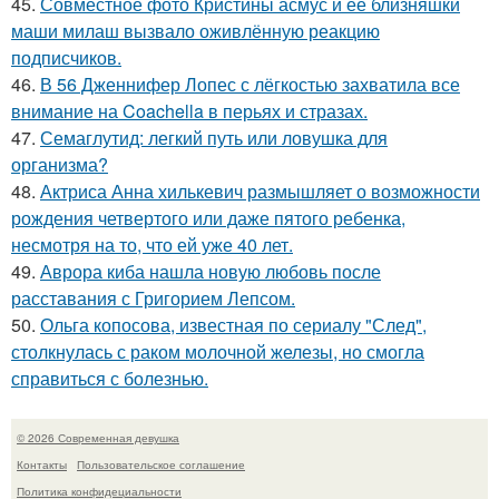
45.
Совместное фото Кристины асмус и её близняшки
маши милаш вызвало оживлённую реакцию
подписчиков.
46.
В 56 Дженнифер Лопес с лёгкостью захватила все
внимание на Coachella в перьях и стразах.
47.
Семаглутид: легкий путь или ловушка для
организма?
48.
Актриса Анна хилькевич размышляет о возможности
рождения четвертого или даже пятого ребенка,
несмотря на то, что ей уже 40 лет.
49.
Аврора киба нашла новую любовь после
расставания с Григорием Лепсом.
50.
Ольга копосова, известная по сериалу "След",
столкнулась с раком молочной железы, но смогла
справиться с болезнью.
© 2026 Современная девушка
Контакты
Пользовательское соглашение
Политика конфидециальности