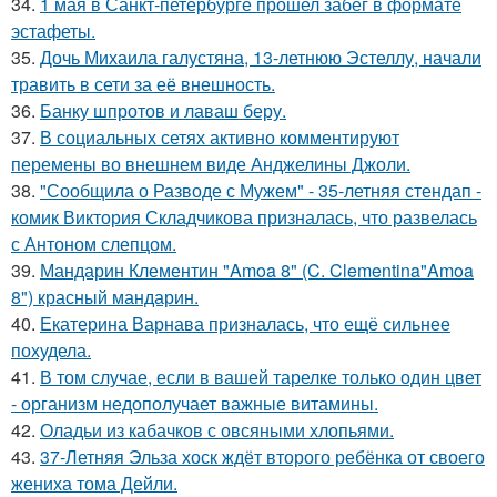
34.
1 мая в Санкт-петербурге прошел забег в формате
эстафеты.
35.
Дочь Михаила галустяна, 13-летнюю Эстеллу, начали
травить в сети за её внешность.
36.
Банку шпротов и лаваш беру.
37.
В социальных сетях активно комментируют
перемены во внешнем виде Анджелины Джоли.
38.
"Сообщила о Разводе с Мужем" - 35-летняя стендап -
комик Виктория Складчикова призналась, что развелась
с Антоном слепцом.
39.
Мандарин Клементин "Amoa 8" (C. Clementina"Amoa
8") красный мандарин.
40.
Екатерина Варнава призналась, что ещё сильнее
похудела.
41.
В том случае, если в вашей тарелке только один цвет
- организм недополучает важные витамины.
42.
Оладьи из кабачков с овсяными хлопьями.
43.
37-Летняя Эльза хоск ждёт второго ребёнка от своего
жениха тома Дейли.