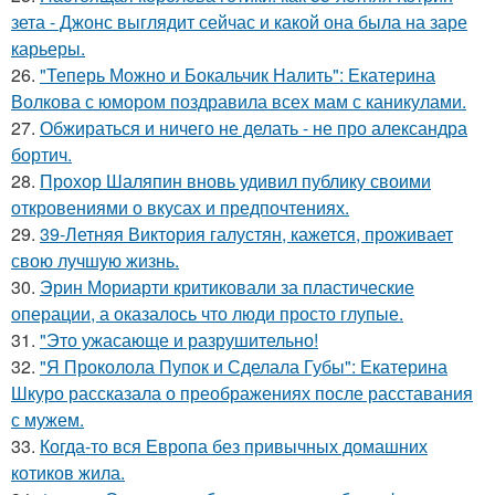
зета - Джонс выглядит сейчас и какой она была на заре
карьеры.
26.
"Теперь Можно и Бокальчик Налить": Екатерина
Волкова с юмором поздравила всех мам с каникулами.
27.
Обжираться и ничего не делать - не про александра
бортич.
28.
Прохор Шаляпин вновь удивил публику своими
откровениями о вкусах и предпочтениях.
29.
39-Летняя Виктория галустян, кажется, проживает
свою лучшую жизнь.
30.
Эрин Мориарти критиковали за пластические
операции, а оказалось что люди просто глупые.
31.
"Это ужасающе и разрушительно!
32.
"Я Проколола Пупок и Сделала Губы": Екатерина
Шкуро рассказала о преображениях после расставания
с мужем.
33.
Когда-то вся Европа без привычных домашних
котиков жила.