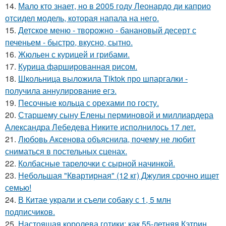
14.
Мало кто знает, но в 2005 году Леонардо ди каприо
отсидел модель, которая напала на него.
15.
Детское меню - творожно - банановый десерт с
печеньем - быстро, вкусно, сытно.
16.
Жюльен с курицей и грибами.
17.
Курица фаршированная рисом.
18.
Школьница выложила Tiktok про шпаргалки -
получила аннулирование егэ.
19.
Песочные кольца с орехами по госту.
20.
Старшему сыну Елены перминовой и миллиардера
Александра Лебедева Никите исполнилось 17 лет.
21.
Любовь Аксенова объяснила, почему не любит
сниматься в постельных сценах.
22.
Колбасные тарелочки с сырной начинкой.
23.
Небольшая "Квартирная" (12 кг) Джулия срочно ищет
семью!
24.
В Китае украли и съели собаку с 1, 5 млн
подписчиков.
25.
Настоящая королева готики: как 55-летняя Кэтрин