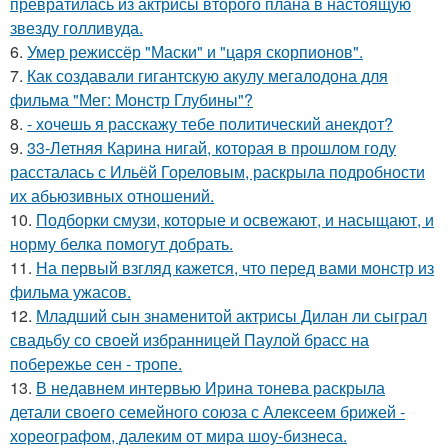
превратилась из актрисы второго плана в настоящую
звезду голливуда.
6.
Умер режиссёр "Маски" и "царя скорпионов".
7.
Как создавали гигантскую акулу мегалодона для
фильма "Мег: Монстр Глубины"?
8.
- хочешь я расскажу тебе политический анекдот?
9.
33-Летняя Карина нигай, которая в прошлом году
рассталась с Ильёй Гореловым, раскрыла подробности
их абьюзивных отношений.
10.
Подборки смузи, которые и освежают, и насыщают, и
норму белка помогут добрать.
11.
На первый взгляд кажется, что перед вами монстр из
фильма ужасов.
12.
Младший сын знаменитой актрисы Дилан ли сыграл
свадьбу со своей избранницей Паулой брасс на
побережье сен - тропе.
13.
В недавнем интервью Ирина тонева раскрыла
детали своего семейного союза с Алексеем брижей -
хореографом, далеким от мира шоу-бизнеса.