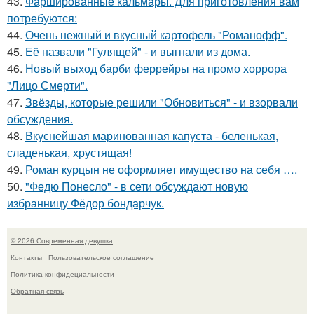
43.
Фаршированные кальмары. Для приготовления вам
потребуются:
44.
Очень нежный и вкусный картофель "Романофф".
45.
Её назвали "Гулящей" - и выгнали из дома.
46.
Новый выход барби феррейры на промо хоррора
"Лицо Смерти".
47.
Звёзды, которые решили "Обновиться" - и взорвали
обсуждения.
48.
Вкуснейшая маринованная капуста - беленькая,
сладенькая, хрустящая!
49.
Роман курцын не оформляет имущество на себя ….
50.
"Федю Понесло" - в сети обсуждают новую
избранницу Фёдор бондарчук.
© 2026 Современная девушка
Контакты
Пользовательское соглашение
Политика конфидециальности
Обратная связь