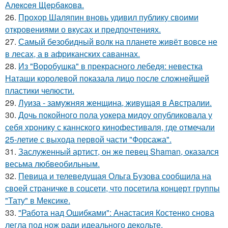
Алeкceя Щepбaкoвa.
26.
Прохор Шаляпин вновь удивил публику своими
откровениями о вкусах и предпочтениях.
27.
Самый безобидный волк на планете живёт вовсе не
в лесах, а в африканских саваннах.
28.
Из "Воробушка" в прекрасного лебедя: невестка
Наташи королевой показала лицо после сложнейшей
пластики челюсти.
29.
Луиза - замужняя женщина, живущая в Австралии.
30.
Дочь покойного пола уокера мидоу опубликовала у
себя хронику с каннского кинофестиваля, где отмечали
25-летие с выхода первой части "Форсажа".
31.
Заслуженный артист, он же певец Shaman, оказался
весьма любвеобильным.
32.
Певица и телеведущая Ольга Бузова сообщила на
своей страничке в соцсети, что посетила концерт группы
"Тату" в Мексике.
33.
"Работа над Ошибками": Анастасия Костенко снова
легла под нож ради идеального декольте.