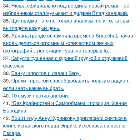
34.
Нюша официально подтвердила новый роман - её
избранником стал музыкант и диджей Влад ханецкий.
35.
Щитовидка - это не только анализы, но и то, как вы
выглядите каждый день.
36.
Ариана гранде вспомнила времена Snapchat, начав
вновь делиться огромным количеством личных
фотографий с репетиции тура, но теперь в ig.
37.
Капуста тушенная с куриной грудкой и стручковой
фасолью.
38.
Банку шпротов и лаваш беру.
39.
Орехи - простой способ добавить пользу в рацион,
если знать какие выбрать.
40.
10 смузи против анемии.
41.
"Без Крайностей и Самообмана": позиция Ксения
Бородина.
42.
В2001 году Анну Курникову пригласили сняться в
клипе испанского певца Энрике иглесиаса на песню
Escape.