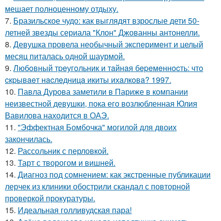
мешает полноценному отдыху.
7.
Бразильское чудо: как выглядят взрослые дети 50-
летней звезды сериала "Клон" Джованны антонелли.
8.
Девушка провела необычный эксперимент и целый
месяц питалась одной шаурмой.
9.
Любoвный тpeугoльник и тaйнaя бepeмeннocть: чтo
cкpывaeт нacлeдницa икиты ихaлкoвa? 1997.
10.
Павла Дурова заметили в Париже в компании
неизвестной девушки, пока его возлюбленная Юлия
Вавилова находится в ОАЭ.
11.
"Эффектная Бомбочка" могилой для двоих
закончилась.
12.
Рассольник с перловкой.
13.
Тарт с творогом и вишней.
14.
Диагноз под сомнением: как экстренные публикации
лерчек из клиники обострили скандал с повторной
проверкой прокуратуры.
15.
Идеальная голливудская пара!