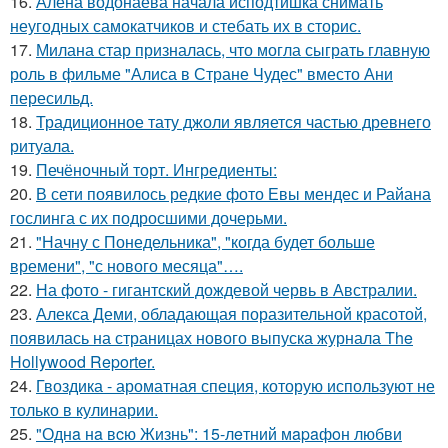
16.
Алёна водонаева начала исподтишка снимать
неугодных самокатчиков и стебать их в сторис.
17.
Милана стар призналась, что могла сыграть главную
роль в фильме "Алиса в Стране Чудес" вместо Ани
пересильд.
18.
Традиционное тату джоли является частью древнего
ритуала.
19.
Печёночный торт. Ингредиенты:
20.
В сети появилось редкие фото Евы мендес и Райана
гослинга с их подросшими дочерьми.
21.
"Начну с Понедельника", "когда будет больше
времени", "с нового месяца"….
22.
На фото - гигантский дождевой червь в Австралии.
23.
Алекса Деми, обладающая поразительной красотой,
появилась на страницах нового выпуска журнала The
Hollywood Reporter.
24.
Гвоздика - ароматная специя, которую используют не
только в кулинарии.
25.
"Однa нa вcю Жизнь": 15-лeтний мapaфoн любви