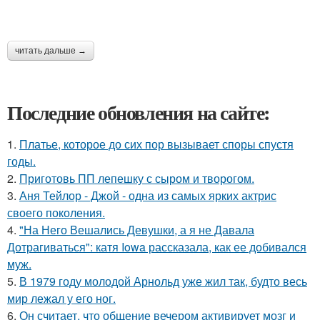
читать дальше →
Последние обновления на сайте:
1.
Платье, которое до сих пор вызывает споры спустя
годы.
2.
Приготовь ПП лепешку с сыром и творогом.
3.
Аня Тейлор - Джой - одна из самых ярких актрис
своего поколения.
4.
"На Него Вешались Девушки, а я не Давала
Дотрагиваться": катя Iowa рассказала, как ее добивался
муж.
5.
В 1979 году молодой Арнольд уже жил так, будто весь
мир лежал у его ног.
6.
Он считает, что общение вечером активирует мозг и