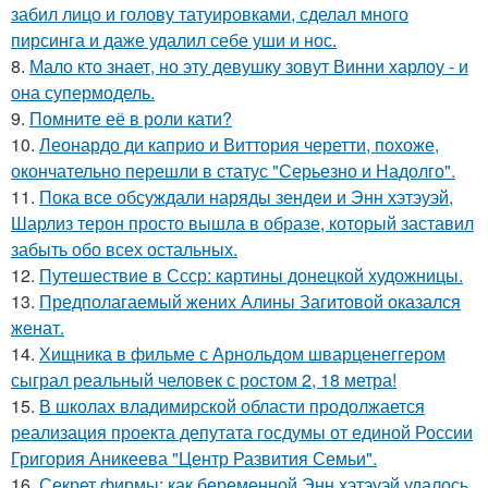
забил лицо и голову татуировками, сделал много
пирсинга и даже удалил себе уши и нос.
8.
Мало кто знает, но эту девушку зовут Винни харлоу - и
она супермодель.
9.
Помните её в роли кати?
10.
Леонардо ди каприо и Виттория черетти, похоже,
окончательно перешли в статус "Серьезно и Надолго".
11.
Пока все обсуждали наряды зендеи и Энн хэтэуэй,
Шарлиз терон просто вышла в образе, который заставил
забыть обо всех остальных.
12.
Путешествие в Ссср: картины донецкой художницы.
13.
Предполагаемый жених Алины Загитовой оказался
женат.
14.
Хищника в фильме с Арнольдом шварценеггером
сыграл реальный человек с ростом 2, 18 метра!
15.
В школах владимирской области продолжается
реализация проекта депутата госдумы от единой России
Григория Аникеева "Центр Развития Семьи".
16.
Секрет фирмы: как беременной Энн хэтэуэй удалось