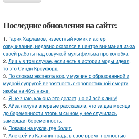
Последние обновления на сайте:
1.
Гарик Харламов, известный комик и актер
озвучивания, недавно оказался в центре внимания из-за
своей работы над озвучкой мультфильма про колобка.
2.
Лишь в том случае, если есть в истории моды идеал,
то это Синди Кроуфорд.
3.
По словам эксперта воз, у мужчин с образованной и
мудрой супругой вероятность скоропостижной смерти
якобы на 46% ниже.
4.
Я не знаю, как она это делает, но ей всё к лицу!
5.
Айза лилуна впервые рассказала, что за два месяца
до беременности вторым сыном у неё случилась
замершая беременность.
6.
Покажи на кукле, где болит.
7.
Алексей из Калининграда в своё время полностью