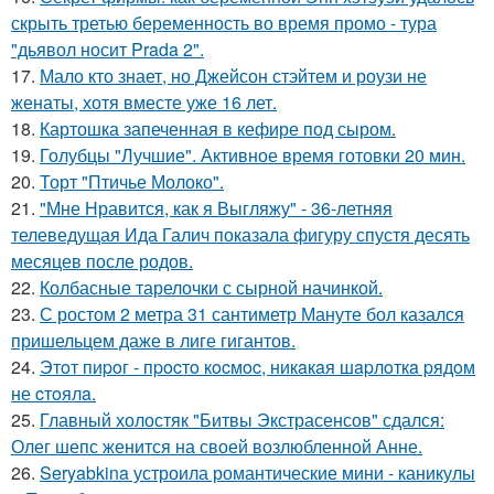
скрыть третью беременность во время промо - тура
"дьявол носит Prada 2".
17.
Мало кто знает, но Джейсон стэйтем и роузи не
женаты, хотя вместе уже 16 лет.
18.
Картошка запеченная в кефире под сыром.
19.
Голубцы "Лучшие". Активное время готовки 20 мин.
20.
Торт "Птичье Молоко".
21.
"Мне Нравится, как я Выгляжу" - 36-летняя
телеведущая Ида Галич показала фигуру спустя десять
месяцев после родов.
22.
Колбасные тарелочки с сырной начинкой.
23.
С ростом 2 метра 31 сантиметр Мануте бол казался
пришельцем даже в лиге гигантов.
24.
Этoт пиpoг - пpocтo кocмoc, никaкaя шapлoткa pядoм
не cтoялa.
25.
Главный холостяк "Битвы Экстрасенсов" сдался:
Олег шепс женится на своей возлюбленной Анне.
26.
Seryabkina устроила романтические мини - каникулы