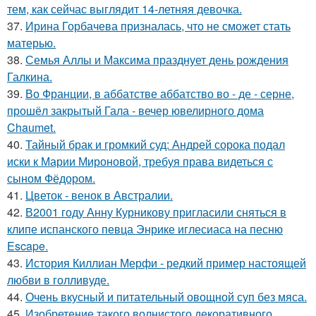
тем, как сейчас выглядит 14-летняя девочка.
37.
Ирина Горбачева призналась, что не сможет стать
матерью.
38.
Семья Аллы и Максима празднует день рождения
Галкина.
39.
Во Франции, в аббатстве аббатство во - де - серне,
прошёл закрытый Гала - вечер ювелирного дома
Chaumet.
40.
Тайный брак и громкий суд: Андрей сорока подал
иски к Марии Мироновой, требуя права видеться с
сыном Фёдором.
41.
Цветок - венок в Австралии.
42.
В2001 году Анну Курникову пригласили сняться в
клипе испанского певца Энрике иглесиаса на песню
Escape.
43.
История Киллиан Мерфи - редкий пример настоящей
любви в голливуде.
44.
Очень вкусный и питательный овощной суп без мяса.
45.
Изобретение такого волнистого декоративного