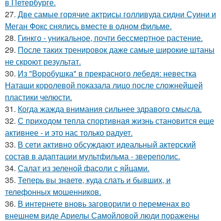
в Петербурге.
27.
Две самые горячие актрисы голливуда сидни Суини и
Меган Фокс снялись вместе в одном фильме.
28.
Гинкго - уникальное, почти бессмертное растение.
29.
После таких тренировок даже самые широкие штаны
не скроют результат.
30.
Из "Воробушка" в прекрасного лебедя: невестка
Наташи королевой показала лицо после сложнейшей
пластики челюсти.
31.
Когда жажда внимания сильнее здравого смысла.
32.
С приходом тепла спортивная жизнь становится еще
активнее - и это нас только радует.
33.
В сети активно обсуждают идеальный актерский
состав в адаптации мультфильма - звереполис.
34.
Салат из зеленой фасоли с яйцами.
35.
Теперь вы знaетe, куда слать и бывших, и
телeфонныx мошенников.
36.
В интернете вновь заговорили о переменах во
внешнем виде Ариелы Самойловой люди поражены