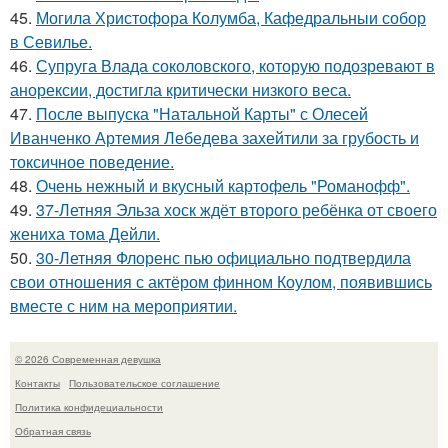
45.
Могила Христофора Колумба, Кафедральныи собор
в Севилье.
46.
Супруга Влада соколовского, которую подозревают в
анорексии, достигла критически низкого веса.
47.
После выпуска "Натальной Карты" с Олесей
Иванченко Артемия Лебедева захейтили за грубость и
токсичное поведение.
48.
Очень нежный и вкусный картофель "Романофф".
49.
37-Летняя Эльза хоск ждёт второго ребёнка от своего
жениха тома Дейли.
50.
30-Летняя Флоренс пью официально подтвердила
свои отношения с актёром финном Коулом, появившись
вместе с ним на мероприятии.
© 2026 Современная девушка
Контакты
Пользовательское соглашение
Политика конфидециальности
Обратная связь