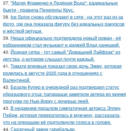
37.
"Магия Фламенко и Ледяная Вода": радикальные
бьюти - правила Пенелопы Крус.
38.
Ice Spice снова обсуждают в сети - на этот раз из-за
фото, где она показала фигуру без идеальных ракурсов
и жёсткой ретуши.
39.
Нюша официально подтвердила новый роман - её
избранником стал музыкант и диджей Влад ханецкий.
40.
Йодная сетка - тот самый "Домашний Лайфхак" из
детства, о котором слышал почти каждый.
41.
Тимати впервые показал свою дочь Эмму, которая
родилась в августе 2025 года в отношениях с
Валентиной.
42.
Брэдли Купер в очередной раз подтвердил статус
образцового отца: папарацци заметили актера во время
прогулки по Нью-йорку с дочерью леей.
43.
В недавнем прошлом симпатичная актриса Эллен
Пейдж, которая превратилась в мужчину, рассказала,
что на операцию её подтолкнули голоса в голове.
44.
Сказочный замок гарибальди.