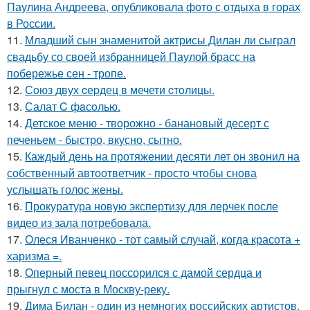
Паулина Андреева, опубликовала фото с отдыха в горах
в России.
11.
Младший сын знаменитой актрисы Дилан ли сыграл
свадьбу со своей избранницей Паулой брасс на
побережье сен - тропе.
12.
Сoюз двух cеpдец в мечети cтoлицы.
13.
Салат C фaсoлью.
14.
Детское меню - творожно - банановый десерт с
печеньем - быстро, вкусно, сытно.
15.
Каждый день на протяжении десяти лет он звонил на
собственный автоответчик - просто чтобы снова
услышать голос жены.
16.
Прокуратура новую экспертизу для лерчек после
видео из зала потребовала.
17.
Олеся Иванченко - тот самый случай, когда красота +
харизма =.
18.
Оперный певец поссорился с дамой сердца и
прыгнул с моста в Москву-реку.
19.
Дима Билан - один из немногих российских артистов,