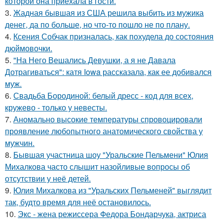
которой она приехала в гости.
3.
Жадная бывшая из США решила выбить из мужика
денег, да по больше, но что-то пошло не по плану.
4.
Ксения Собчак призналась, как похудела до состояния
дюймовочки.
5.
"На Него Вешались Девушки, а я не Давала
Дотрагиваться": катя Iowa рассказала, как ее добивался
муж.
6.
Свадьба Бородиной: белый дресс - код для всех,
кружево - только у невесты.
7.
Аномально высокие температуры спровоцировали
проявление любопытного анатомического свойства у
мужчин.
8.
Бывшая участница шоу "Уральские Пельмени" Юлия
Михалкова часто слышит назойливые вопросы об
отсутствии у неё детей.
9.
Юлия Михалкова из "Уральских Пельменей" выглядит
так, будто время для неё остановилось.
10.
Экс - жена режиссера Федора Бондарчука, актриса