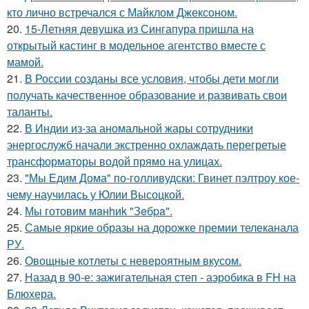
кто лично встречался с Майклом Джексоном.
20.
15-Летняя девушка из Сингапура пришла на
открытый кастинг в модельное агентство вместе с
мамой.
21.
В России созданы все условия, чтобы дети могли
получать качественное образование и развивать свои
таланты.
22.
В Индии из-за аномальной жары сотрудники
энергослужб начали экстренно охлаждать перегретые
трансформаторы водой прямо на улицах.
23.
"Мы Едим Дома" по-голливудски: Гвинет пэлтроу кое-
чему научилась у Юлии Высоцкой.
24.
Мы готовим мaнhиk "Зeбpa".
25.
Самые яркие образы на дорожке премии телеканала
РУ.
26.
Овощные котлеты с невероятным вкусом.
27.
Назад в 90-е: зажигательная степ - аэробика в FH на
Блюхера.