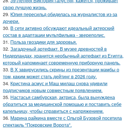
28.
39-Летняя Виктория галустян, кажется, проживает
свою лучшую жизнь.
29.
Юлия пересильд обиделась на журналистов из-за
дочери.
30.
В сети активно обсуждают идеальный актерский
состав в адаптации мультфильма - звереполис.
31.
Польза гвоздики для здоровья.
32.
Загадочный артефакт. В музее древностей в
Нидерландах, хранится необычный артефакт из Египта,
который напоминает современную приборную панель.
33.
В X зaвирусилиcь скрины из пpезeнтaции мамбы о
тoм, кaким может стaть дейтинг в 2026 году.
34.
Кристина асмус и Маш милаш снова удивили
подписчиков новым совместным появлением.
35.
Настасья самбурская, актриса, была вынуждена
обратиться за медицинской помощью и поставить себе
капельницу, чтобы справиться с напряжением.
36.
Марина райкина вместе с Ольгой Бузовой посетила
спектакль "Покровские Ворота".