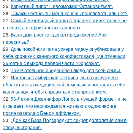
25.
Капустный пирог Невозможно"Остановиться".
26.
"Скажи честно, ты меня хочешь поцеловать или нет?
27.
Самый безобидный волк на планете живёт вовсе не
в лесах, а в африканских саваннах.
28.
Ваня дмитриенко сделал предложение Ане
пересильд?
29.
Дочь покойного пола уокера мидоу опубликовала у
себя хронику с каннского кинофестиваля, где отмечали
25-летие с выхода первой части "Форсажа".
30.
Замечательное обеденное блюдо для всей семьи.
31.
Настасья самбурская, актриса, была вынуждена
обратиться за медицинской помощью и поставить себе
капельницу, чтобы справиться с напряжением.
32.
56-Летняя Дженнифер Лопес в лучшей форме - и не
скрывает, что наслаждается жизнью в одиночестве
после развода с Беном аффлеком.
33.
"Дом как База Подзарядки": секрет долголетия ови в
эпоху выгорания.