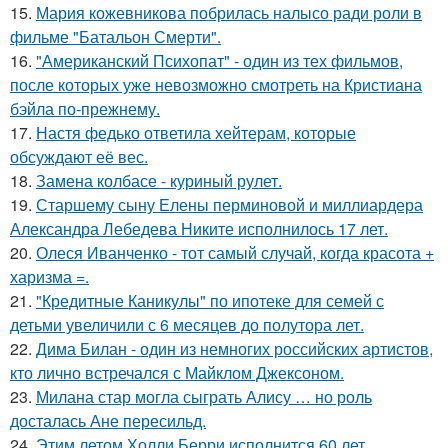
15.
Мария кожевникова побрилась налысо ради роли в
фильме "Батальон Смерти".
16.
"Американский Психопат" - один из тех фильмов,
после которых уже невозможно смотреть на Кристиана
бэйла по-прежнему.
17.
Настя федько ответила хейтерам, которые
обсуждают её вес.
18.
Замена колбасе - куриный рулет.
19.
Старшему сыну Елены перминовой и миллиардера
Александра Лебедева Никите исполнилось 17 лет.
20.
Олеся Иванченко - тот самый случай, когда красота +
харизма =.
21.
"Кредитные Каникулы" по ипотеке для семей с
детьми увеличили с 6 месяцев до полутора лет.
22.
Дима Билан - один из немногих российских артистов,
кто лично встречался с Майклом Джексоном.
23.
Милана стар могла сыграть Алису … но роль
досталась Ане пересильд.
24.
Этим летом Холли Берри исполнится 60 лет.