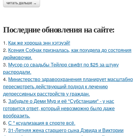
читать дальше →
Последние обновления на сайте:
1.
Как же хороша энн хэтэуэй!
2.
Ксения Собчак призналась, как похудела до состояния
дюймовочки.
3.
Мусор со свадьбы Тейлор свифт по $25 за штуку
распродали.
4.
Министерство здравоохранения планирует масштабно
пересмотреть действующий подход к лечению
депрессивных расстройств у граждан.
5.
Забудьте о Деми Мур и её "Субстанции" - у нас
готовится ответ, который невозможно было даже
вообразить.
6.
С * ксуализация в спорте всё.
7.
31-Летняя жена старшего сына Дэвида и Виктории