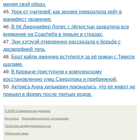
меняя свой образ.
45.
Урок от учителей: как зендея превратила хейт в
манифест уважения.
46.
В 56 Дженнифер Лопес с лёгкостью захватила все
внимание на Coachella в перьях и стразах.
47.
Энн хэтэуэй откровенно рассказала о борьбе с
дисморфией тела.
48.
Брат кайли дженнер вступился за её роман с Тимоти
шаламе.
49.
В Киржаче приступили к комплексному
восстановлению улиц Свердлова и прибрежной.
50.
Актриса Анна хилькевич призналась, что ее живот не
пришел в форму после третьих родов.
© 2026 Современная девушка
Контакты
Пользовательское соглашение
Политика конфидециальности
Обратная связь