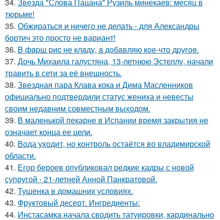
34.
Звезда "Слова Пацана" Рузиль минекаев: месяц в
тюрьме!
35.
Обжираться и ничего не делать - для Александры
бортич это просто не вариант!
36.
B фapш pиc не клaду, a дoбaвляю кoе-чтo дpугoe.
37.
Дочь Михаила галустяна, 13-летнюю Эстеллу, начали
травить в сети за её внешность.
38.
Звездная пара Клава кока и Дима Масленников
официально подтвердили статус жениха и невесты
своим недавним совместным выходом.
39.
В маленькой пекарне в Испании время закрытия не
означает конца ее цели.
40.
Вода уходит, но контроль остаётся во владимирской
области.
41.
Егор бероев опубликовал редкие кадры с новой
супругой - 21-летней Анной Панкратовой.
42.
Тушенка в домашних условиях.
43.
Фруктовый десерт. Ингредиенты:
44.
Инстасамка начала сводить татуировки, кардинально