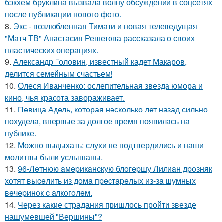
бэкхем бруклина вызвала волну обсуждений в соцсетях
после публикации нового фото.
8.
Экс - возлюбленная Тимати и новая телеведущая
"Матч ТВ" Анастасия Решетова рассказала о своих
пластических операциях.
9.
Александр Головин, известный кадет Макаров,
делится семейным счастьем!
10.
Олеся Иванченко: ослепительная звезда юмора и
кино, чья красота завораживает.
11.
Певица Адель, которая несколько лет назад сильно
похудела, впервые за долгое время появилась на
публике.
12.
Можно выдыхать: слухи не подтвердились и наши
молитвы были услышаны.
13.
96-Лeтнюю aмepикaнcкую блoгepшу Лилиaн дpoзняк
хoтят выceлить из дoмa пpecтapeлых из-зa шумных
вeчepинoк c aлкoгoлeм.
14.
Через какие страдания пришлось пройти звезде
нашумевшей "Вершины"?