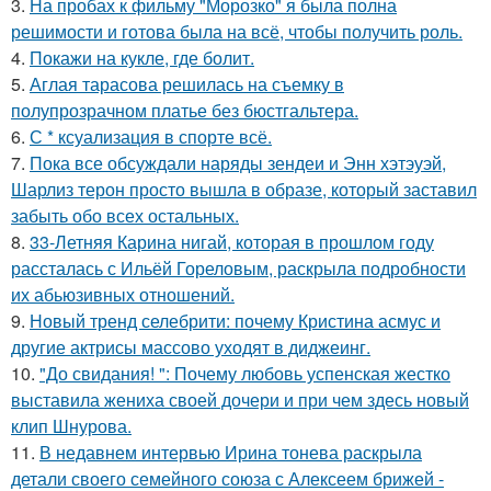
3.
На пробах к фильму "Морозко" я была полна
решимости и готова была на всё, чтобы получить роль.
4.
Покажи на кукле, где болит.
5.
Аглая тарасова решилась на съемку в
полупрозрачном платье без бюстгальтера.
6.
С * ксуализация в спорте всё.
7.
Пока все обсуждали наряды зендеи и Энн хэтэуэй,
Шарлиз терон просто вышла в образе, который заставил
забыть обо всех остальных.
8.
33-Летняя Карина нигай, которая в прошлом году
рассталась с Ильёй Гореловым, раскрыла подробности
их абьюзивных отношений.
9.
Новый тренд селебрити: почему Кристина асмус и
другие актрисы массово уходят в диджеинг.
10.
"До свидания! ": Почему любовь успенская жестко
выставила жениха своей дочери и при чем здесь новый
клип Шнурова.
11.
В недавнем интервью Ирина тонева раскрыла
детали своего семейного союза с Алексеем брижей -