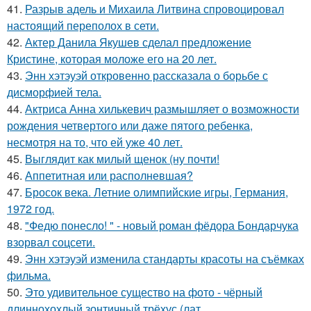
41.
Разрыв адель и Михаила Литвина спровоцировал
настоящий переполох в сети.
42.
Актер Данила Якушев сделал предложение
Кристине, которая моложе его на 20 лет.
43.
Энн хэтэуэй откровенно рассказала о борьбе с
дисморфией тела.
44.
Актриса Анна хилькевич размышляет о возможности
рождения четвертого или даже пятого ребенка,
несмотря на то, что ей уже 40 лет.
45.
Выглядит как милый щенок (ну почти!
46.
Аппетитная или располневшая?
47.
Бросок века. Летние олимпийские игры, Германия,
1972 год.
48.
"Федю понесло! " - новый роман фёдора Бондарчука
взорвал соцсети.
49.
Энн хэтэуэй изменила стандарты красоты на съёмках
фильма.
50.
Это удивительное существо на фото - чёрный
длиннохохлый зонтичный трёхус (лат.