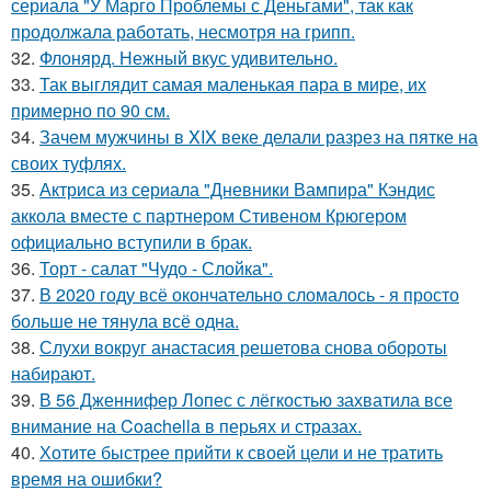
сериала "У Марго Проблемы с Деньгами", так как
продолжала работать, несмотря на грипп.
32.
Флонярд. Нежный вкус удивительно.
33.
Так выглядит самая маленькая пара в мире, их
примерно по 90 см.
34.
Зачем мужчины в XIX веке делали разрез на пятке на
своих туфлях.
35.
Актриса из сериала "Дневники Вампира" Кэндис
аккола вместе с партнером Стивеном Крюгером
официально вступили в брак.
36.
Торт - салат "Чудо - Слойка".
37.
В 2020 году всё окончательно сломалось - я просто
больше не тянула всё одна.
38.
Слухи вокруг анастасия решетова снова обороты
набирают.
39.
В 56 Дженнифер Лопес с лёгкостью захватила все
внимание на Coachella в перьях и стразах.
40.
Хотите быстрее прийти к своей цели и не тратить
время на ошибки?