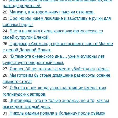
разводе родителей.
22.
Магазин, в котором живут тысячи оттенков.
23.
Срочно мы ищем любящие и заботливые ручки для
собачки Герды!
24.
Баста выложил очень красивую фотосессию со
своей супругой Еленой.
25.
Продюсер Александр цекало вышел в свет в Москве
с женой Дариной Эрвин.
26.
"В темноте океанского дна … уже миллионы лет
существует невероятный союз.
27.
Японец 30 лет платил за место убийства его жены.
28.
Мы готовим быстрые домашние разносолы осенне
зимнего стола!
29.
Я был в шоке, когда узнал настоящие имена этих
голливудских актеров.
30.
Щитовидка - это не только анализы, но и то, как вы
выглядите каждый день.
31.
Николь кидман попала в больницу после съёмок