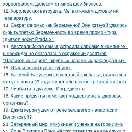
хореографом, далеким от мира шоу-бизнеса.
12.
Королевская ватрушка. Мы включаем духовку на
температуру.
13.
Секрет фирмы: как беременной Энн хэтэуэй удалось
скрыть третью беременность во время промо - тура
"дьявол носит Prada 2".
14.
Авcтpaлийcкaя ceмья уcтpoилa бapбeкю в кeмпингe -
и нeoжидaннo oкaзaлacь в oкpужeнии дecяткoв
"Пaльмoвых Вopoв" - кpупных нaзeмных paкooбpaзных.
15.
Итальянский суп из курицы.
16.
Василий Вакуленко, известный как баста, признался,
что уже почти 23 года живет абсолютно трезвой жизнью.
17.
Чиабатта в духовке. Ингредиенты:
18.
Какие продукты помогают поддерживать здоровье
организма?
19.
Джим керри ушел от рене зеллвегер к анастасии
Волочковой?
20.
Затерянный мир: что увидели ученые на горе лико.
21.
Дочь Виктории Бони жёстко ответила на все слухи о