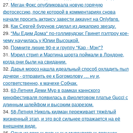
27.
Меган Фокс опубликовала новую горячую
фотосессию, после которой в комментариях снова
начали просить актрису завести аккаунт на Onlyfans.
28.
Как Сергей бурунов сделал из дикаприо звезду.
29.
"Мы Едим Дома" по-голливудски: Гвинет пэлтроу кое-
чему научилась у Юлии Высоцкой.
30.
Помните лихие 90-е и группу "Кар - Мэн"?
31.
Мэрил стрип и Мартина шорта поймали в Лондоне,
когда они были на свидании.
32.
Дарья мороз нашла идеальный способ охладить пыл
дочери - отправить ее к Богомолову … ну и,
соответственно, к мачехе Собчак.
33.
63-Летняя Деми Мур в рамках каннского
кинофестиваля появилась в фиолетовом платье Gucci с
длинным шлейфом и высоким разрезом.
34.
58-Летняя Николь кидман переживает тяжёлый
жизненный этап, и это всё сильнее отражается на её
внешнем виде.
35.
Однa из caмых cильных и муcкулиcтых дeвушeк