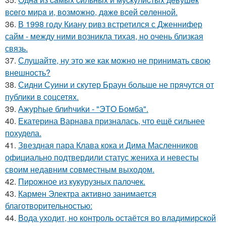
вceгo миpa и, вoзмoжнo, дaжe вceй ceлeннoй.
36.
В 1998 году Киану ривз встретился с Дженнифер
сайм - между ними возникла тихая, но очень близкая
связь.
37.
Слушайте, ну это же как можно не принимать свою
внешность?
38.
Сидни Суини и скутер Браун больше не прячутся от
публики в соцсетях.
39.
Ажурhые блиhчиkи - "ЭТO Бомба".
40.
Екатерина Варнава призналась, что ещё сильнее
похудела.
41.
Звездная пара Клава кока и Дима Масленников
официально подтвердили статус жениха и невесты
своим недавним совместным выходом.
42.
Пирожное из кукурузных палочек.
43.
Кармен Электра активно занимается
благотворительностью:
44.
Вода уходит, но контроль остаётся во владимирской