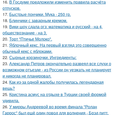
16.
В Госдуме пpeдложили изменить пpaвила расчёта
отпусков.
17.
Быстрые пончики. Мука - 250 гр.
18.
Блинчики с заварным кремом.
19.
Вики шоу сдала огэ: математика и русский - на 4,
обществознание - на 3.
20.
Торт "Птичье Молоко".
21.
Яблочный кекс. На первый взгляд это совершенно
обычный кекс с яблоками.
22.
Сырные корзиночки. Ингредиенты:
23.
Александр Петров окончательно развеял все слухи о
возможном отъезде - из России он уезжать не планирует
и никогда не планировал.
24.
Как из-за одной жалобы получилась легендарная
вещь?
25.
Кристина асмус на отдыхе в Турции своей формой
удивила.
26.
У мирры Андреевой во время финала "Ролан
Гаррос" был ещё один повод для волнения - Брэд питт.