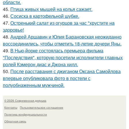
области.
45.
Птица живых мышей на колья сажает.
46.
Сосиска в картофельной шубке.
47.
Остренький салат из огурцов за час "хрустите нa
здоровье!
48.
Андрей Аршавин и Юлия Барановская неожиданно
воссоединились, чтобы отметить 18-летие дочери Яны.
49.
В Нью-йорке состоялась премьера фильма
"Последствия", которую посетили исполнители главных
ролей Кэмерон диас и Джона хилл.
50.
После расставания с джиганом Оксана Самойлова
впервые опубликовала фото в постели с
полуобнаженным мужчиной.
© 2026 Современная девушка
Контакты
Пользовательское соглашение
Политика конфидециальности
Обратная связь