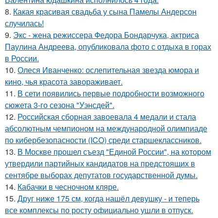
8.
Какая красивая свадьба у сына Памелы Андерсон
случилась!
9.
Экс - жена режиссера Федора Бондарчука, актриса
Паулина Андреева, опубликовала фото с отдыха в горах
в России.
10.
Олеся Иванченко: ослепительная звезда юмора и
кино, чья красота завораживает.
11.
В сети появились первые подробности возможного
сюжета 3-го сезона "Уэнсдей".
12.
Российская сборная завоевала 4 медали и стала
абсолютным чемпионом на международной олимпиаде
по кибербезопасности (ICO) среди старшеклассников.
13.
В Москве прошел съезд "Единой России", на котором
утвердили партийных кандидатов на предстоящих в
сентябре выборах депутатов государственной думы.
14.
Кабачки в чесночном кляре.
15.
Друг ниже 175 см, когда нашёл девушку - и теперь
все комплексы по росту официально ушли в отпуск.