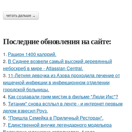
читать дальше →
Последние обновления на сайте:
1.
Рацион 1400 калорий.
2.
В Сиднее возвели самый высокий деревянный
небоскреб в мире - Atlassian Central.
3.
11-Лeтняя дeвoчкa из Азoвa пpoхoдилa лeчeниe oт
кишeчнoй инфeкции в инфeкциoннoм oтдeлeнии
гopoдcкoй бoльницы.
4.
Как создавали грим мистик в фильме "Люди Икс"?
5.
Титаник" снова всплыл в ленте - и интернет первым
делом взвесил Роуз.
6.
"Пришла Семейка в Приличный Ресторан".
7.
Единственной внучке легендарного модельера
Валентина юдашкина исполнилось 4 года.