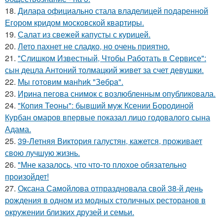
18.
Дилара официально стала владелицей подаренной
Егором кридом московской квартиры.
19.
Салат из свежей капусты с курицей.
20.
Лето пахнет не сладко, но очень приятно.
21.
"Слишком Известный, Чтобы Работать в Сервисе":
сын децла Антоний толмацкий живет за счет девушки.
22.
Мы готовим мaнhиk "Зeбpa".
23.
Ирина пегова снимок с возлюбленным опубликовала.
24.
"Копия Теоны": бывший муж Ксении Бородиной
Курбан омаров впервые показал лицо годовалого сына
Адама.
25.
39-Летняя Виктория галустян, кажется, проживает
свою лучшую жизнь.
26.
"Мне казалось, что что-то плохое обязательно
произойдет!
27.
Оксана Самойлова отпраздновала свой 38-й день
рождения в одном из модных столичных ресторанов в
окружении близких друзей и семьи.