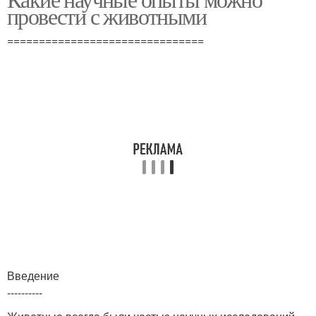
Опыты с птицами
провести с животными
===============================
Введение
----------