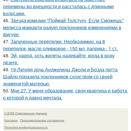
перемены во внешности и рассталась с длинными
волосами.
46.
Звезда комедии "Поймай Толстуху, Если Сможешь"
мелисса маккарти радует поклонников изменениями в
фигуре.
47.
Запеченные перепелки. Необходимио: на 8
перепелок, масло оливковое - 150 мл, паприка - 1 ст.
48.
Эй, народ, хоть жилеты надевайте, когда в воду
лезете.
49.
19-Летняя дочь Анджелины Джоли и Брэда питта
Шайло поразила поклонников сходством со своей
знаменитой матерью.
50.
Мне 27. У меня образование, своя квартира и работа,
о которой я давно мечтала.
© 2026 Современная девушка
Контакты
Пользовательское соглашение
Политика конфидециальности