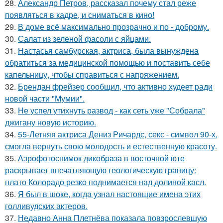
28.
Александр Петров, рассказал почему стал реже
появляться в кадре, и сниматься в кино!
29.
В доме всё максимально прозрачно и по - доброму.
30.
Салат из зеленой фасоли с яйцами.
31.
Настасья самбурская, актриса, была вынуждена
обратиться за медицинской помощью и поставить себе
капельницу, чтобы справиться с напряжением.
32.
Брендан фрейзер сообщил, что активно худеет ради
новой части "Мумии".
33.
Не успел утихнуть развод - как сеть уже "Собрала"
джигану новую историю.
34.
55-Летняя актриса Дениз Ричардс, секс - символ 90-х,
смогла вернуть свою молодость и естественную красоту.
35.
Аэрофотоснимок дикобpaза в восточной юте
раскрывает впечатляющую геологическую границу:
плато Колорадо резко поднимается над долиной касл.
36.
Я был в шоке, когда узнал настоящие имена этих
голливудских актеров.
37.
Недавно Анна Плетнёва показала повзрослевшую