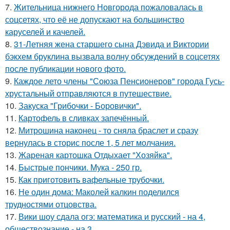
7.
Жительница нижнего Новгорода пожаловалась в
соцсетях, что её не допускают на большинство
каруселей и качелей.
8.
31-Летняя жена старшего сына Дэвида и Виктории
бэкхем бруклина вызвала волну обсуждений в соцсетях
после публикации нового фото.
9.
Каждое лето члены "Союза Пенсионеров" города Гусь-
хрустальный отправляются в путешествие.
10.
Закуска "Грибочки - Боровички".
11.
Картофель в сливках запечённый.
12.
Митрошина наконец - то сняла браслет и сразу
вернулась в сторис после 1, 5 лет молчания.
13.
Жареная картошка Отдыхает "Хозяйка".
14.
Быстрые пончики. Мука - 250 гр.
15.
Как приготовить вафельные трубочки.
16.
Не один дома: Маколей калкин поделился
трудностями отцовства.
17.
Вики шоу сдала огэ: математика и русский - на 4,
обществознание - на 3.