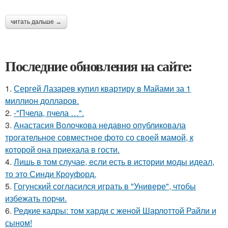
читать дальше →
Последние обновления на сайте:
1.
Сергей Лазарев купил квартиру в Майами за 1
миллион долларов.
2.
-"Пчела, пчела …".
3.
Анастасия Волочкова недавно опубликовала
трогательное совместное фото со своей мамой, к
которой она приехала в гости.
4.
Лишь в том случае, если есть в истории моды идеал,
то это Синди Кроуфорд.
5.
Гогунский согласился играть в "Универе", чтобы
избежать порчи.
6.
Редкие кадры: том харди с женой Шарлоттой Райли и
сыном!