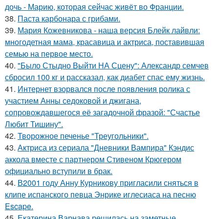
дочь - Марию, которая сейчас живёт во Франции.
38.
Паста карбонара с грибами.
39.
Мария Кожевникова - наша версия Блейк лайвли:
многодетная мама, красавица и актриса, поставившая
семью на первое место.
40.
"Было Стыдно Выйти НА Сцену": Александр семчев
сбросил 100 кг и рассказал, как диабет спас ему жизнь.
41.
Интернет взорвался после появления ролика с
участием Анны седоковой и джигана,
сопровождавшегося её загадочной фразой: "Счастье
Любит Тишину".
42.
Творожное печенье "Треугольники".
43.
Актриса из сериала "Дневники Вампира" Кэндис
аккола вместе с партнером Стивеном Крюгером
официально вступили в брак.
44.
В2001 году Анну Курникову пригласили сняться в
клипе испанского певца Энрике иглесиаса на песню
Escape.
45.
Екатерина Варнава решилась на заметные