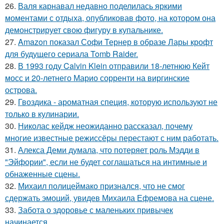
26.
Валя карнавал недавно поделилась яркими
моментами с отдыха, опубликовав фото, на котором она
демонстрирует свою фигуру в купальнике.
27.
Amazon показал Софи Тернер в образе Лары крофт
для будущего сериала Tomb Raider.
28.
В 1993 году Calvin Klein отправили 18-летнюю Кейт
мосс и 20-летнего Марио сорренти на виргинские
острова.
29.
Гвоздика - ароматная специя, которую используют не
только в кулинарии.
30.
Николас кейдж неожиданно рассказал, почему
многие известные режиссёры перестают с ним работать.
31.
Алекса Деми думала, что потеряет роль Мэдди в
"Эйфории", если не будет соглашаться на интимные и
обнаженные сцены.
32.
Михаил полицеймако признался, что не смог
сдержать эмоций, увидев Михаила Ефремова на сцене.
33.
Забота о здоровье с маленьких привычек
начинается.