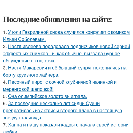
Последние обновления на сайте:
1.
У юли Гаврилиной снова случился конфликт с комиком
Ильей Соболевым.
2.
Настя ивлеева порадовала подписчиков новой серией
эффектных снимков - и, как обычно, вызвала бурное
обсуждение в соцсетях.
3.
Настя Макаревич и её бывший супруг поженились на
борту круизного лайнера.
4.
Песочный пирог с сочной клубничной начинкой и
меренговой шапочкой!
5.
Она олимпийское золото выиграла.
6.
За последние несколько лет сидни Суини
превратилась из актрисы второго плана в настоящую
звезду голливуда.
7.
Ханна и пашу показали кадры с начала своей истории
любви.