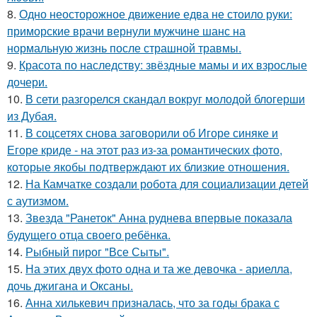
8.
Одно неосторожное движение едва не стоило руки:
приморские врачи вернули мужчине шанс на
нормальную жизнь после страшной травмы.
9.
Красота по наследству: звёздные мамы и их взрослые
дочери.
10.
В сети разгорелся скандал вокруг молодой блогерши
из Дубая.
11.
В соцсетях снова заговорили об Игоре синяке и
Егоре криде - на этот раз из-за романтических фото,
которые якобы подтверждают их близкие отношения.
12.
На Камчатке создали робота для социализации детей
с аутизмом.
13.
Звезда "Ранеток" Анна руднева впервые показала
будущего отца своего ребёнка.
14.
Рыбный пирог "Все Сыты".
15.
На этих двух фото одна и та же девочка - ариелла,
дочь джигана и Оксаны.
16.
Анна хилькевич призналась, что за годы брака с