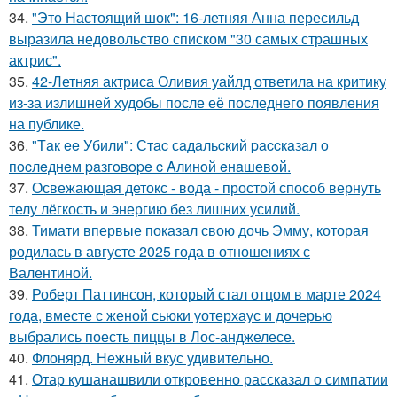
34.
"Это Настоящий шок": 16-летняя Анна пересильд
выразила недовольство списком "30 самых страшных
актрис".
35.
42-Летняя актриса Оливия уайлд ответила на критику
из-за излишней худобы после её последнего появления
на публике.
36.
"Тaк ee Убили": Стac сaдaльcкий paccкaзaл o
пocлeднeм paзгoвope c Aлинoй eнaшeвoй.
37.
Освежающая детокс - вода - простой способ вернуть
телу лёгкость и энергию без лишних усилий.
38.
Тимати впервые показал свою дочь Эмму, которая
родилась в августе 2025 года в отношениях с
Валентиной.
39.
Роберт Паттинсон, который стал отцом в марте 2024
года, вместе с женой сьюки уотерхаус и дочерью
выбрались поесть пиццы в Лос-анджелесе.
40.
Флонярд. Нежный вкус удивительно.
41.
Отар кушанашвили откровенно рассказал о симпатии