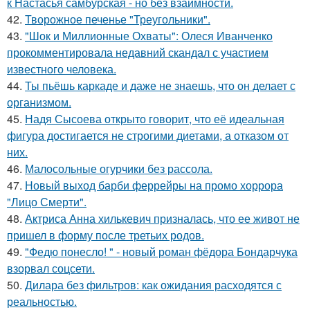
к Настасья самбурская - но без взаимности.
42.
Творожное печенье "Треугольники".
43.
"Шок и Миллионные Охваты": Олеся Иванченко
прокомментировала недавний скандал с участием
известного человека.
44.
Ты пьёшь каркаде и даже не знаешь, что он делает с
организмом.
45.
Надя Сысоева открыто говорит, что её идеальная
фигура достигается не строгими диетами, а отказом от
них.
46.
Малосольные огурчики без рассола.
47.
Новый выход барби феррейры на промо хоррора
"Лицо Смерти".
48.
Актриса Анна хилькевич призналась, что ее живот не
пришел в форму после третьих родов.
49.
"Федю понесло! " - новый роман фёдора Бондарчука
взорвал соцсети.
50.
Дилара без фильтров: как ожидания расходятся с
реальностью.