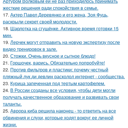
Артуром Волковым ей не раз приходилось принимать
жесткие решения ради спокойствия в семье.
17.
Актер Павел Деревянко и его жена, Зоя Фуць,
раскрыли секрет своей молодости.
18.
Шарлотка на сгущёнке. Активное время готовки 15
мин.
19.
Лерчек могут отправить на новую экспертизу после
видео тренировок в зале.
20.
Стожки. Очень вкусное и сытное блюдо!
21.
Горшочек, варись. Обязательно попробуйте!
22.
Против фильтров и пластики: почему честный
пляжный лук ди девлин расколол интернет - сообщества.
23.
Курица запеченная под тертым картофелем.
24.
В России созданы все условия, чтобы дети могли
получать качественное образование и развивать свои
таланты.
25.
Аврора киба решила наконец - то ответить на все
обвинения и слухи, которые ходят вокруг ее личной
жизни.