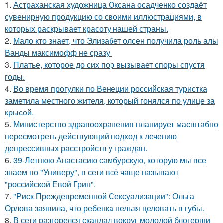
1.
Астраханская художница Оксана осадченко создаёт
сувенирную продукцию со своими иллюстрациями, в
которых раскрывает красоту нашей страны.
2.
Мало кто знает, что Элизабет олсен получила роль алы
Ванды максимофф не сразу.
3.
Платье, которое до сих пор вызывает споры спустя
годы.
4.
Во время прогулки по Венеции российская туристка
заметила местного жителя, который гонялся по улице за
крысой.
5.
Министерство здравоохранения планирует масштабно
пересмотреть действующий подход к лечению
депрессивных расстройств у граждан.
6.
39-Летнюю Анастасию самбурскую, которую мы все
знаем по "Универу", в сети всё чаще называют
"российской Евой Грин".
7.
"Риск Преждевременной Сексуализации": Ольга
Орлова заявила, что ребенка нельзя целовать в губы.
8.
В сети разгорелся скандал вокруг молодой блогерши