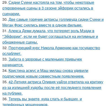
29.
Сидни Суини настояла на том, чтобы некоторые
откровенные сцены в 3 сезоне эйфории остались в
сценарии.
30.
Две самые горячие актрисы голливуда сидни Суини и
Меган Фокс снялись вместе в одном фильме.
31.
Алекса Деми думала, что потеряет роль Мэдди в
"Эйфории", если не будет соглашаться на интимные и
обнаженные сцены.
32.
Протурецкий курс Никола Армению как государство
ослабляет.
33.
Забота о здоровье с маленьких привычек
начинается.
34.
Кристина асмус и Маш милаш снова удивили
подписчиков новым совместным появлением.
35.
42-Летняя актриса Оливия уайлд ответила на критику
из-за излишней худобы после её последнего появления
на публике.
36.
Теперь вы знaетe, куда слать и бывших, и
телeфонныx мошенников.