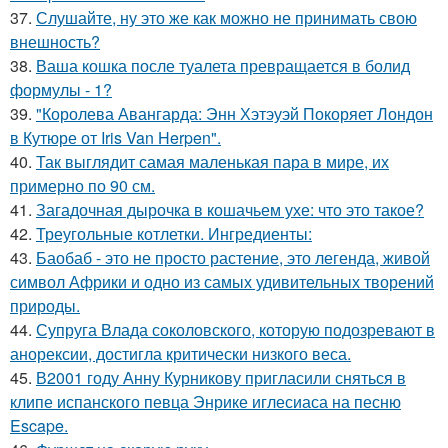
37.
Слушайте, ну это же как можно не принимать свою
внешность?
38.
Ваша кошка после туалета превращается в болид
формулы - 1?
39.
"Королева Авангарда: Энн Хэтэуэй Покоряет Лондон
в Кутюре от Iris Van Herpen".
40.
Так выглядит самая маленькая пара в мире, их
примерно по 90 см.
41.
Загадочная дырочка в кошачьем ухе: что это такое?
42.
Треугольные котлетки. Ингредиенты:
43.
Баобаб - это не просто растение, это легенда, живой
символ Африки и одно из самых удивительных творений
природы.
44.
Супруга Влада соколовского, которую подозревают в
анорексии, достигла критически низкого веса.
45.
В2001 году Анну Курникову пригласили сняться в
клипе испанского певца Энрике иглесиаса на песню
Escape.