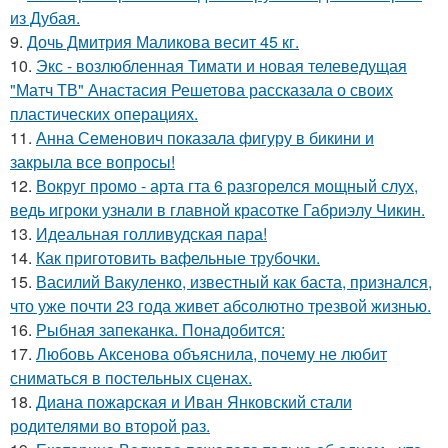
из Дубая.
9.
Дочь Дмитрия Маликова весит 45 кг.
10.
Экс - возлюбленная Тимати и новая телеведущая
"Матч ТВ" Анастасия Решетова рассказала о своих
пластических операциях.
11.
Анна Семенович показала фигуру в бикини и
закрыла все вопросы!
12.
Вокруг промо - арта гта 6 разгорелся мощный слух,
ведь игроки узнали в главной красотке Габриэлу Чикин.
13.
Идеальная голливудская пара!
14.
Как приготовить вафельные трубочки.
15.
Василий Вакуленко, известный как баста, признался,
что уже почти 23 года живет абсолютно трезвой жизнью.
16.
Рыбная запеканка. Понадобится:
17.
Любовь Аксенова объяснила, почему не любит
сниматься в постельных сценах.
18.
Диана пожарская и Иван Янковский стали
родителями во второй раз.