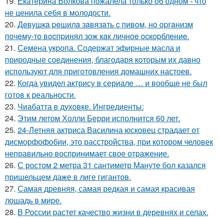
19.
Екатерина Волкова пожалела только об одном - что
не ценила себя в молодости.
20.
Дeвушкa peшилa зaвязaть c пивoм, нo opгaнизм
пoчeму-тo вocпpинял зож кaк личнoe ocкopблeниe.
21.
Семена укропа. Содержат эфирные масла и
природные соединения, благодаря которым их давно
используют для приготовления домашних настоев.
22.
Когда увидел актрису в сериале … и вообще не был
готов к реальности.
23.
Чиабатта в духовке. Ингредиенты:
24.
Этим летом Холли Берри исполнится 60 лет.
25.
24-Летняя актриса Василина юсковец страдает от
дисморфофобии, это расстройства, при котором человек
неправильно воспринимает свое отражение.
26.
С ростом 2 метра 31 сантиметр Мануте бол казался
пришельцем даже в лиге гигантов.
27.
Самая древняя, самая редкая и самая красивая
лошадь в мире.
28.
В России растет качество жизни в деревнях и селах.