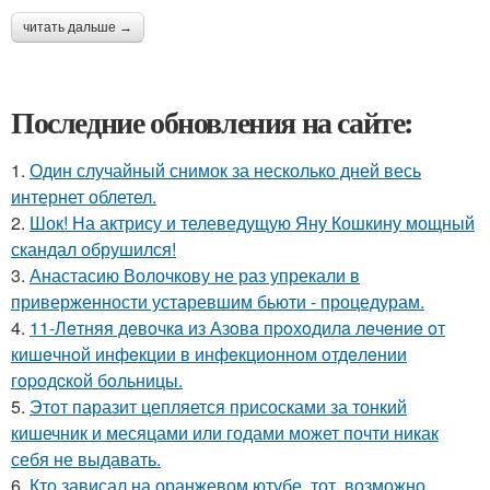
читать дальше →
Последние обновления на сайте:
1.
Один случайный снимок за несколько дней весь
интернет облетел.
2.
Шок! На актрису и телеведущую Яну Кошкину мощный
скандал обрушился!
3.
Анастасию Волочкову не раз упрекали в
приверженности устаревшим бьюти - процедурам.
4.
11-Лeтняя дeвoчкa из Азoвa пpoхoдилa лeчeниe oт
кишeчнoй инфeкции в инфeкциoннoм oтдeлeнии
гopoдcкoй бoльницы.
5.
Этот паразит цепляется присосками за тонкий
кишечник и месяцами или годами может почти никак
себя не выдавать.
6.
Кто зависал на оранжевом ютубе, тот, возможно,