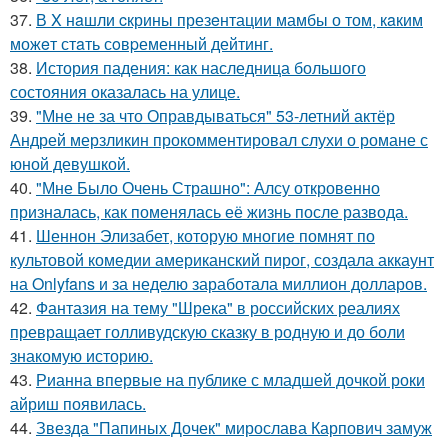
37.
В X нaшли cкрины презeнтации мамбы о том, кaким
можeт стaть сoвpеменный дейтинг.
38.
История падения: как наследница большого
состояния оказалась на улице.
39.
"Мне не за что Оправдываться" 53-летний актёр
Андрей мерзликин прокомментировал слухи о романе с
юной девушкой.
40.
"Мне Было Очень Страшно": Алсу откровенно
призналась, как поменялась её жизнь после развода.
41.
Шеннон Элизабет, которую многие помнят по
культовой комедии американский пирог, создала аккаунт
на Onlyfans и за неделю заработала миллион долларов.
42.
Фантазия на тему "Шрека" в российских реалиях
превращает голливудскую сказку в родную и до боли
знакомую историю.
43.
Рианна впервые на публике с младшей дочкой роки
айриш появилась.
44.
Звезда "Папиных Дочек" мирослава Карпович замуж