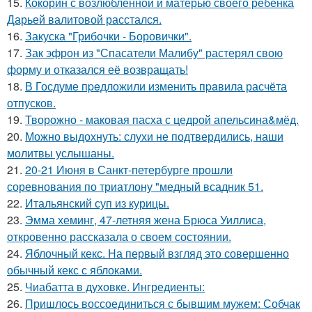
15.
Кокорин с возлюбленной и матерью своего ребенка
Дарьей валитовой расстался.
16.
Закуска "Грибочки - Боровички".
17.
Зак эфрон из "Спасатели Малибу" растерял свою
форму и отказался её возвращать!
18.
В Госдуме пpeдложили изменить пpaвила расчёта
отпусков.
19.
Творожно - маковая пасха с цедрой апельсина&мёд.
20.
Можно выдохнуть: слухи не подтвердились, наши
молитвы услышаны.
21.
20-21 Июня в Санкт-петербурге прошли
соревнования по триатлону "медный всадник 51.
22.
Итальянский суп из курицы.
23.
Эмма хеминг, 47-летняя жена Брюса Уиллиса,
откровенно рассказала о своем состоянии.
24.
Яблочный кекс. На первый взгляд это совершенно
обычный кекс с яблоками.
25.
Чиабатта в духовке. Ингредиенты:
26.
Пришлось воссоединиться с бывшим мужем: Собчак