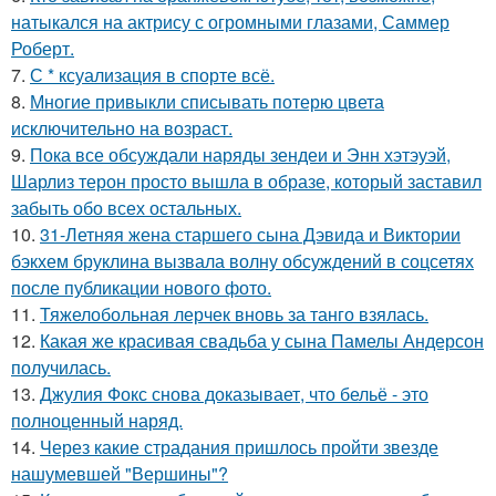
натыкался на актрису с огромными глазами, Саммер
Роберт.
7.
С * ксуализация в спорте всё.
8.
Многие привыкли списывать потерю цвета
исключительно на возраст.
9.
Пока все обсуждали наряды зендеи и Энн хэтэуэй,
Шарлиз терон просто вышла в образе, который заставил
забыть обо всех остальных.
10.
31-Летняя жена старшего сына Дэвида и Виктории
бэкхем бруклина вызвала волну обсуждений в соцсетях
после публикации нового фото.
11.
Тяжелобольная лерчек вновь за танго взялась.
12.
Какая же красивая свадьба у сына Памелы Андерсон
получилась.
13.
Джулия Фокс снова доказывает, что бельё - это
полноценный наряд.
14.
Через какие страдания пришлось пройти звезде
нашумевшей "Вершины"?