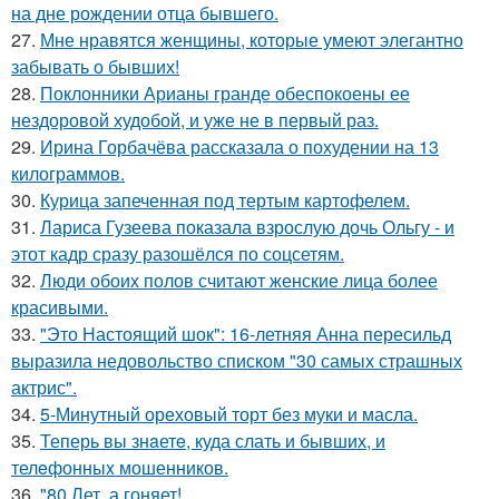
на дне рождении отца бывшего.
27.
Мне нравятся женщины, которые умеют элегантно
забывать о бывших!
28.
Поклонники Арианы гранде обеспокоены ее
нездоровой худобой, и уже не в первый раз.
29.
Ирина Горбачёва рассказала о похудении на 13
килограммов.
30.
Курица запеченная под тертым картофелем.
31.
Лариса Гузеева показала взрослую дочь Ольгу - и
этот кадр сразу разошёлся по соцсетям.
32.
Люди обоих полов считают женские лица более
красивыми.
33.
"Это Настоящий шок": 16-летняя Анна пересильд
выразила недовольство списком "30 самых страшных
актрис".
34.
5-Минутный ореховый торт без муки и масла.
35.
Теперь вы знaетe, куда слать и бывших, и
телeфонныx мошенников.
36.
"80 Лет, а гоняет!