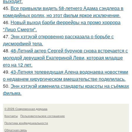
выходит.
45.
Все привыкли видеть 58-летнего Адама сэндлера в
комедийных ролях, но этот фильм яркое исключение.
46.
Новый выход барби феррейры на промо хоррора
"Лицо Смерти".
47.
Энн хэтэуэй откровенно рассказала о борьбе с
дисморфией тела.
48.
48-Летний актер Сергей бурунов снова встречается с
молодой девушкой Екатериной Леви, которая младше
его на 12 лет.
49.
43-Летняя телеведущая Алена водонаева новостями
о недавнем хирургическом вмешательстве поделилась.
50.
Энн хэтэуэй изменила стандарты красоты на съёмках
фильма.
© 2026 Современная девушка
Контакты
Пользовательское соглашение
Политика конфидециальности
Обратная связь