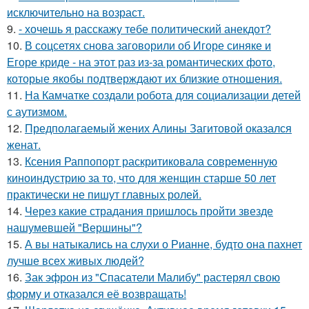
исключительно на возраст.
9.
- хочешь я расскажу тебе политический анекдот?
10.
В соцсетях снова заговорили об Игоре синяке и
Егоре криде - на этот раз из-за романтических фото,
которые якобы подтверждают их близкие отношения.
11.
На Камчатке создали робота для социализации детей
с аутизмом.
12.
Предполагаемый жених Алины Загитовой оказался
женат.
13.
Ксения Раппопорт раскритиковала современную
киноиндустрию за то, что для женщин старше 50 лет
практически не пишут главных ролей.
14.
Через какие страдания пришлось пройти звезде
нашумевшей "Вершины"?
15.
А вы натыкались на слухи о Рианне, будто она пахнет
лучше всех живых людей?
16.
Зак эфрон из "Спасатели Малибу" растерял свою
форму и отказался её возвращать!