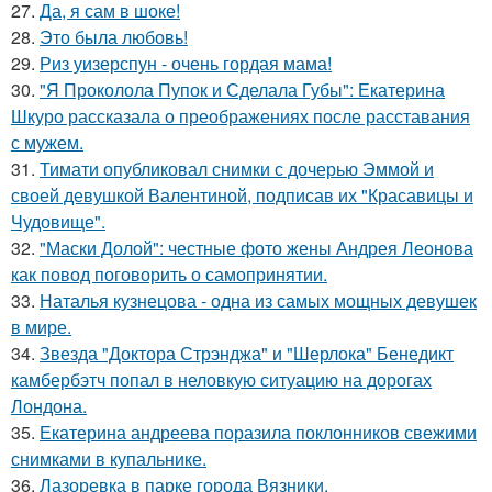
27.
Да, я сам в шоке!
28.
Это была любовь!
29.
Риз уизерспун - очень гордая мама!
30.
"Я Проколола Пупок и Сделала Губы": Екатерина
Шкуро рассказала о преображениях после расставания
с мужем.
31.
Тимати опубликовал снимки с дочерью Эммой и
своей девушкой Валентиной, подписав их "Красавицы и
Чудовище".
32.
"Маски Долой": честные фото жены Андрея Леонова
как повод поговорить о самопринятии.
33.
Наталья кузнецова - одна из самых мощных девушек
в мире.
34.
Звезда "Доктора Стрэнджа" и "Шерлока" Бенедикт
камбербэтч попал в неловкую ситуацию на дорогах
Лондона.
35.
Екатерина андреева поразила поклонников свежими
снимками в купальнике.
36.
Лазоревка в парке города Вязники.