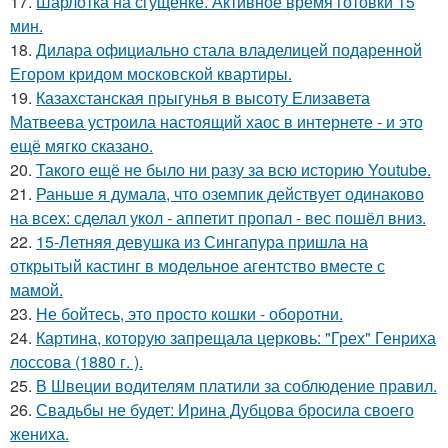
17.
Шарлотка на сгущёнке. Активное время готовки 15
мин.
18.
Дилара официально стала владелицей подаренной
Егором кридом московской квартиры.
19.
Казахстанская прыгунья в высоту Елизавета
Матвеева устроила настоящий хаос в интернете - и это
ещё мягко сказано.
20.
Такого ещё не было ни разу за всю историю Youtube.
21.
Раньше я думала, что оземпик действует одинаково
на всех: сделал укол - аппетит пропал - вес пошёл вниз.
22.
15-Летняя девушка из Сингапура пришла на
открытый кастинг в модельное агентство вместе с
мамой.
23.
Не бойтесь, это просто кошки - оборотни.
24.
Картина, которую запрещала церковь: "Грех" Генриха
лоссова (1880 г. ).
25.
В Швеции водителям платили за соблюдение правил.
26.
Свадьбы не будет: Ирина Дубцова бросила своего
жениха.