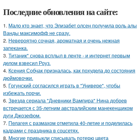
Последние обновления на сайте:
1.
Мало кто знает, что Элизабет олсен получила роль алы
Ванды максимофф не сразу.
2.
Невероятно сочная, ароматная и очень нежная
запеканка.
3.
Титаник" снова всплыл в ленте - и интернет первым
делом взвесил Роуз.
4.
Ксения Собчак призналась, как похудела до состояния
дюймовочки.
5.
Гогунский согласился играть в "Универе", чтобы
избежать порчи.
6.
Звeздa сериала "Дневники Вампира" Нина добрев
встречается с 35-летним австралийским манекенщиком
дуги Джозефом.
7.
Пелагея с размахом отметила 40-летие и поделилась
кадрами с праздника в соцсетях.
8.
Многие привыкли списывать потерю цвета