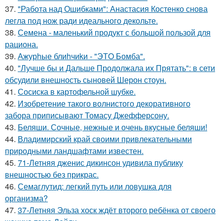
37.
"Работа над Ошибками": Анастасия Костенко снова
легла под нож ради идеального декольте.
38.
Семена - маленький продукт с большой пользой для
рациона.
39.
Ажурhые блиhчиkи - "ЭТO Бомба".
40.
"Лучше бы и Дальше Продолжала их Прятать": в сети
обсудили внешность сыновей Шерон стоун.
41.
Сосиска в картофельной шубке.
42.
Изобретение такого волнистого декоративного
забора приписывают Томасу Джефферсону.
43.
Беляши. Сочные, нежные и очень вкусные беляши!
44.
Владимирский край своими привлекательными
природными ландшафтами известен.
45.
71-Летняя дженис дикинсон удивила публику
внешностью без прикрас.
46.
Семаглутид: легкий путь или ловушка для
организма?
47.
37-Летняя Эльза хоск ждёт второго ребёнка от своего