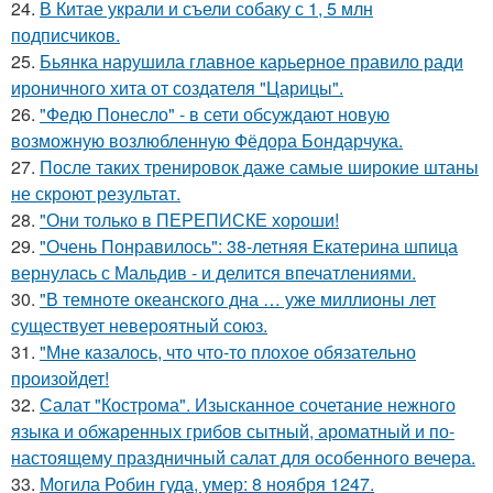
24.
В Китае украли и съели собаку с 1, 5 млн
подписчиков.
25.
Бьянка нарушила главное карьерное правило ради
ироничного хита от создателя "Царицы".
26.
"Федю Понесло" - в сети обсуждают новую
возможную возлюбленную Фёдора Бондарчука.
27.
После таких тренировок даже самые широкие штаны
не скроют результат.
28.
"Они только в ПЕРЕПИСКЕ хороши!
29.
"Очень Понравилось": 38-летняя Екатерина шпица
вернулась с Мальдив - и делится впечатлениями.
30.
"В темноте океанского дна … уже миллионы лет
существует невероятный союз.
31.
"Мне казалось, что что-то плохое обязательно
произойдет!
32.
Салат "Кострома". Изысканное сочетание нежного
языка и обжаренных грибов сытный, ароматный и по-
настоящему праздничный салат для особенного вечера.
33.
Могила Робин гуда, умер: 8 ноября 1247.