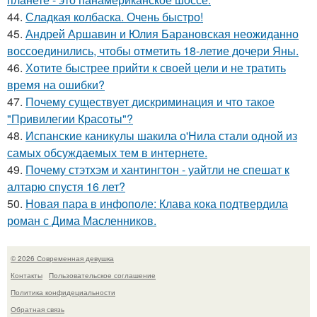
44.
Сладкая колбаска. Очень быстро!
45.
Андрей Аршавин и Юлия Барановская неожиданно
воссоединились, чтобы отметить 18-летие дочери Яны.
46.
Хотите быстрее прийти к своей цели и не тратить
время на ошибки?
47.
Почему существует дискриминация и что такое
"Привилегии Красоты"?
48.
Испанские каникулы шакила о'Нила стали одной из
самых обсуждаемых тем в интернете.
49.
Почему стэтхэм и хантингтон - уайтли не спешат к
алтарю спустя 16 лет?
50.
Новая пара в инфополе: Клава кока подтвердила
роман с Дима Масленников.
© 2026 Современная девушка
Контакты
Пользовательское соглашение
Политика конфидециальности
Обратная связь