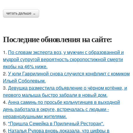
читать дальше →
Последние обновления на сайте:
1.
По словам эксперта воз, у мужчин с образованной и
мудрой супругой вероятность скоропостижной смерти
якобы на 46% ниже.
2.
У юли Гаврилиной снова случился конфликт с комиком
Ильей Соболевым.
3.
Девушка разместила объявление о чёрном котёнке, и
первого малыша быстро забрали в новый дом.
4.
Анна саминь по просьбе кольчугинцев в выходной
день работала в округе, встречалась с людьми -
неравнодушными жителями.
5.
"Пришла Семейка в Приличный Ресторан".
6.
Наталья Рудова вновь доказала, что цифры в