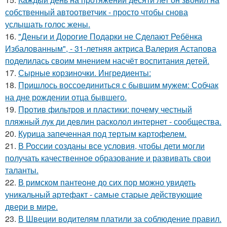
собственный автоответчик - просто чтобы снова
услышать голос жены.
16.
"Деньги и Дорогие Подарки не Сделают Ребёнка
Избалованным", - 31-летняя актриса Валерия Астапова
поделилась своим мнением насчёт воспитания детей.
17.
Сырные корзиночки. Ингредиенты:
18.
Пришлось воссоединиться с бывшим мужем: Собчак
на дне рождении отца бывшего.
19.
Против фильтров и пластики: почему честный
пляжный лук ди девлин расколол интернет - сообщества.
20.
Курица запеченная под тертым картофелем.
21.
В России созданы все условия, чтобы дети могли
получать качественное образование и развивать свои
таланты.
22.
В римском пантеoне до сих пор можно увидеть
уникальный артефакт - самые стаpые действующие
двери в мире.
23.
В Швеции водителям платили за соблюдение правил.