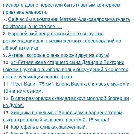
паспорте давно перестали быть главным критерием
привлекательности.
7.
Сейчас бы в компании Матвея Александровича гулять
по Италии, а не это всё ….
8.
Европейский вещательный союз выпустил
рекомендации для съёмки женских соревнований по
лёгкой атлетике.
9.
Актеры, которые очень похожи друг на друга!
10.
31-Летняя жена старшего сына Дэвида и Виктории
бэкхем бруклина вызвала волну обсуждений в соцсетях
после публикации нового фото.
11.
"Рост Вани 175 см": Елена Ваенга снялась с мужем и
13-летним сыном.
12.
В сети разгорелся скандал вокруг молодой блогерши
из Дубая.
13.
Хищника в фильме с Арнольдом шварценеггером
сыграл реальный человек с ростом 2, 18 метра!
14.
Картофель в сливках запечённый.
15.
Каждый день на протяжении десяти лет он звонил на