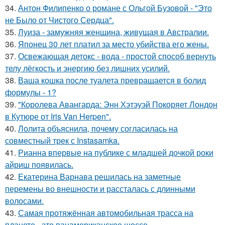
34.
Антон Филипенко о романе с Ольгой Бузовой - "Это
не Было от Чистого Сердца".
35.
Луиза - замужняя женщина, живущая в Австралии.
36.
Японец 30 лет платил за место убийства его жены.
37.
Освежающая детокс - вода - простой способ вернуть
телу лёгкость и энергию без лишних усилий.
38.
Ваша кошка после туалета превращается в болид
формулы - 1?
39.
"Королева Авангарда: Энн Хэтэуэй Покоряет Лондон
в Кутюре от Iris Van Herpen".
40.
Лолита объяснила, почему согласилась на
совместный трек с Instasamka.
41.
Рианна впервые на публике с младшей дочкой роки
айриш появилась.
42.
Екатерина Варнава решилась на заметные
перемены во внешности и рассталась с длинными
волосами.
43.
Самая протяжённая автомобильная трасса на
планете - это панамериканское шоссе.