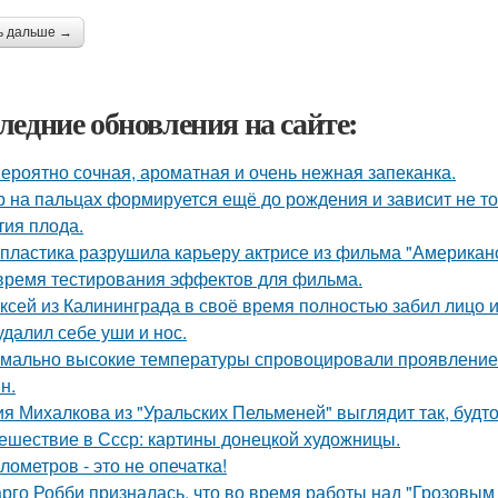
ь дальше →
ледние обновления на сайте:
ероятно сочная, ароматная и очень нежная запеканка.
р на пальцах формируется ещё до рождения и зависит не тол
тия плода.
 пластика разрушила карьеру актрисе из фильма "Американ
время тестирования эффектов для фильма.
ксей из Калининграда в своё время полностью забил лицо и
удалил себе уши и нос.
мально высокие температуры спровоцировали проявление 
н.
я Михалкова из "Уральских Пельменей" выглядит так, будто
ешествие в Ссср: картины донецкой художницы.
илометров - это не опечатка!
рго Робби призналась, что во время работы над "Грозовым