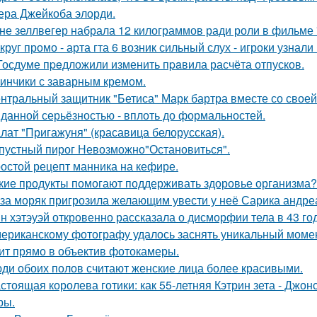
тера Джейкоба элорди.
не зеллвегер набрала 12 килограммов ради роли в фильме
круг промо - арта гта 6 возник сильный слух - игроки узнал
Госдуме пpeдложили изменить пpaвила расчёта отпусков.
инчики с заварным кремом.
нтральный защитник "Бетиса" Марк бартра вместе со свое
данной серьёзностью - вплоть до формальностей.
лат "Пригажуня" (красавица белорусская).
пустный пирог Невозможно"Остановиться".
остой рецепт манника на кефире.
кие продукты помогают поддерживать здоровье организма?
за моряк пригрозила желающим увести у неё Сарика андре
н хэтэуэй откровенно рассказала о дисморфии тела в 43 го
ериканскому фотографу удалось заснять уникальный момент
ит прямо в объектив фотокамеры.
ди обоих полов считают женские лица более красивыми.
стоящая королева готики: как 55-летняя Кэтрин зета - Джон
ры.