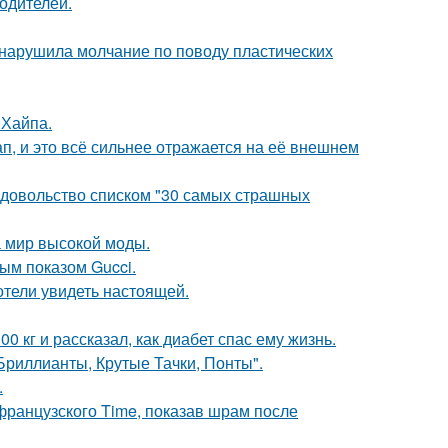
родителей.
, нарушила молчание по поводу пластических
 Хайпа.
, и это всё сильнее отражается на её внешнем
едовольство списком "30 самых страшных
 мир высокой моды.
ным показом Gucci.
отели увидеть настоящей.
 кг и рассказал, как диабет спас ему жизнь.
Бриллианты, Крутые Тачки, Понты".
.
французского Time, показав шрам после