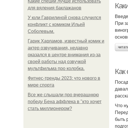
Какие специи лучше использовать
Как
для вяления баклажанов
Введ
У юли Гаврилиной снова случился
При з
конфликт с комиком Ильей
виног
Соболевым.
основ
Гарик Харламов, известный комик и
читат
актер озвучивания, недавно
оказался в центре внимания из-за
своей работы над озвучкой
мультфильма про колобка.
Как
Фитнес-тренды 2023: что нового в
Посад
мире спорта
давал
Все же слышали про вчерашнюю
расск
победу Бена аффлека в "кто хочет
Что н
стать миллионером?
Перед
быть 
подго