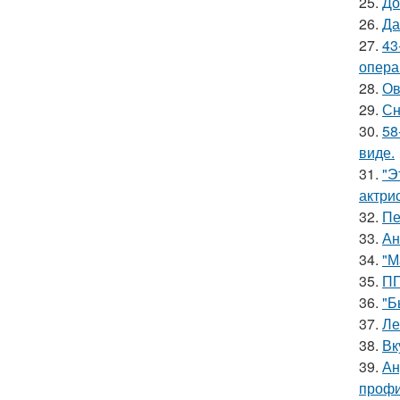
25.
До
26.
Да
27.
43
опера
28.
Ов
29.
Сн
30.
58
виде.
31.
"Э
актрис
32.
Пе
33.
Ан
34.
"М
35.
ПП
36.
"Б
37.
Ле
38.
Вк
39.
Ан
профи