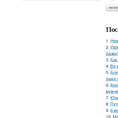
читат
Пос
1.
Нев
2.
Узо
разви
3.
Как
4.
Во 
5.
Але
даже 
6.
Ано
мужчи
7.
Юли
8.
Пут
9.
9 к
10.
Ма