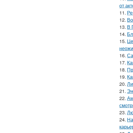
от ак
11.
Ре
12.
Во
13.
В 
14.
Бл
15.
Це
неожи
16.
Са
17.
Ка
18.
Пр
19.
Ка
20.
Ли
21.
Эн
22.
Ам
смотр
23.
Лю
24.
На
карье