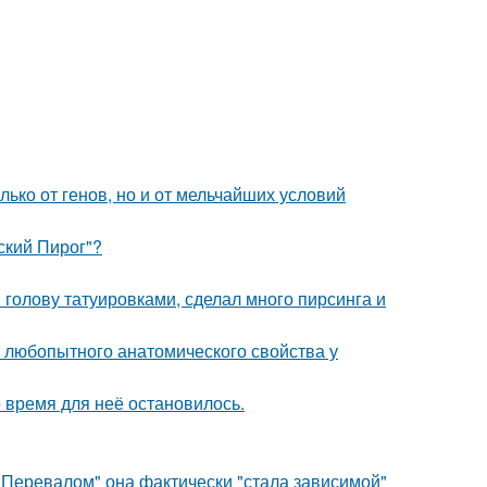
ько от генов, но и от мельчайших условий
ский Пирог"?
 голову татуировками, сделал много пирсинга и
любопытного анатомического свойства у
 время для неё остановилось.
 Перевалом" она фактически "стала зависимой"