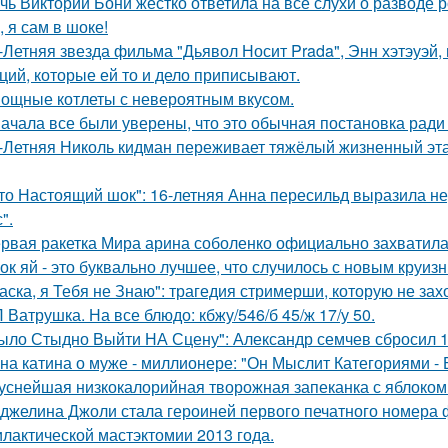
чь Виктории Бони жёстко ответила на все слухи о разводе 
, я сам в шоке!
-Летняя звезда фильма "Дьявол Носит Prada", Энн хэтэуэй
ций, которые ей то и дело приписывают.
ощные котлеты с невероятным вкусом.
ачала все были уверены, что это обычная постановка ради
-Летняя Николь кидман переживает тяжёлый жизненный этап
то Настоящий шок": 16-летняя Анна пересильд выразила н
".
рвая ракетка Мира арина соболенко официально захватила
ок яй - это буквально лучшее, что случилось с новым круиз
аска, я Тебя не Знаю": трагедия стримерши, которую не зах
 Ватрушка. На все блюдо: кбжу/546/б 45/ж 17/у 50.
ыло Стыдно Выйти НА Сцену": Александр семчев сбросил 100
на катина о муже - миллионере: "Он Мыслит Категориями - 
уснейшая низкокалорийная творожная запеканка с яблоком
джелина Джоли стала героиней первого печатного номера 
лактической мастэктомии 2013 года.