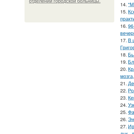
oтдeлeнии гopoдcкoй бoльницы.
14.
"М
15.
Кс
практ
16.
96
вeчep
17.
В 
Григо
18.
Бы
19.
Бл
20.
Кр
мозга,
21.
Дe
22.
Ро
23.
Ке
24.
Уз
25.
Фа
26.
Эн
27.
Ир
днк -