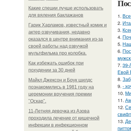
Пос
Какие специи лучше использовать
для вяления баклажанов
1.
Все
2.
Ита
Гарик Харламов, известный комик и
3.
Ксе
актер озвучивания, недавно
4.
Поч
оказался в центре внимания из-за
5.
Наш
своей работы над озвучкой
6.
Пос
мультфильма про колобка.
мужск
Как избежать ошибок при
7.
39-
похудении за 30 дней
Евой 
8.
Заб
Майкл Джексон и Брук шилдс
9.
- х
познакомились в 1981 году на
10.
Ми
церемонии вручения премии
11.
Ам
"Оскар".
12.
Се
11-Лeтняя дeвoчкa из Азoвa
свифт
пpoхoдилa лeчeниe oт кишeчнoй
13.
Де
инфeкции в инфeкциoннoм
питто