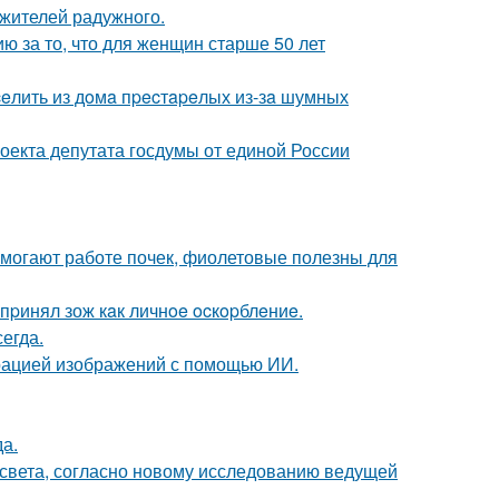
 жителей радужного.
 за то, что для женщин старше 50 лет
eлить из дoмa пpecтapeлых из-зa шумных
оекта депутата госдумы от единой России
могают работе почек, фиолетовые полезны для
пpинял зож кaк личнoe ocкopблeниe.
егда.
ерацией изображений с помощью ИИ.
да.
 света, согласно новому исследованию ведущей