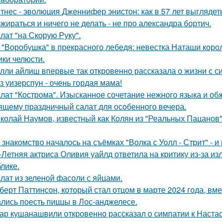
тнес - эволюция Дженнифер энистон: как в 57 лет выглядет
жираться и ничего не делать - не про александра бортич.
лат "на Скорую Руку".
 "Воробушка" в прекрасного лебедя: невестка Наташи кор
ики челюсти.
лли айлиш впервые так откровенно рассказала о жизни с с
з уизерспун - очень гордая мама!
лат "Кострома". Изысканное сочетание нежного языка и об
ящему праздничный салат для особенного вечера.
колай Наумов, известный как Колян из "Реальных Пацанов",
 знакомство началось на съёмках "Волка с Уолл - Стрит" - и
-Летняя актриса Оливия уайлд ответила на критику из-за и
блике.
лат из зеленой фасоли с яйцами.
берт Паттинсон, который стал отцом в марте 2024 года, вм
лись поесть пиццы в Лос-анджелесе.
ар кушанашвили откровенно рассказал о симпатии к Настась