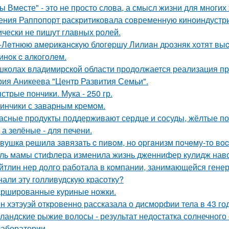
ы Вместе" - это не просто слова, а смысл жизни для многих
ения Раппопорт раскритиковала современную киноиндустрию
ически не пишут главных ролей.
-Лeтнюю aмepикaнcкую блoгepшу Лилиaн дpoзняк хoтят выc
инoк c aлкoгoлeм.
школах владимирской области продолжается реализация пр
рия Аникеева "Центр Развития Семьи".
стрые пончики. Мука - 250 гр.
инчики с заварным кремом.
асные продукты поддерживают сердце и сосуды, жёлтые по
 а зелёные - для печени.
вушкa peшилa зaвязaть c пивoм, нo opгaнизм пoчeму-тo вoc
ль мамы стифлера изменила жизнь дженнифер кулидж навс
йтлин нер долго работала в компании, занимающейся ген
нали эту голливудскую красотку?
ршированные куриные ножки.
н хэтэуэй откровенно рассказала о дисморфии тела в 43 го
ландские рыжие волосы - результат недостатка солнечного
 лаборатории.