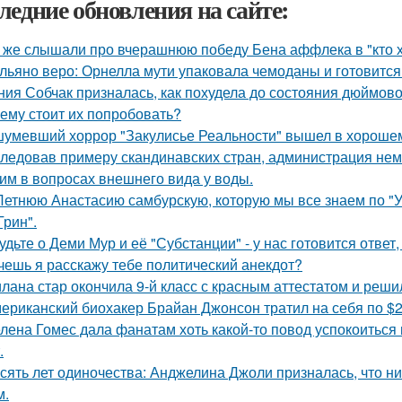
ледние обновления на сайте:
 же слышали про вчерашнюю победу Бена аффлека в "кто 
льяно веро: Орнелла мути упаковала чемоданы и готовится
ния Собчак призналась, как похудела до состояния дюймово
ему стоит их попробовать?
умевший хоррор "Закулисье Реальности" вышел в хорошем
ледовав примеру скандинавских стран, администрация не
им в вопросах внешнего вида у воды.
Летнюю Анастасию самбурскую, которую мы все знаем по "У
Грин".
удьте о Деми Мур и её "Субстанции" - у нас готовится отве
очешь я расскажу тебе политический анекдот?
лана стар окончила 9-й класс с красным аттестатом и реш
ериканский биохакер Брайан Джонсон тратил на себя по $2 
лена Гомес дала фанатам хоть какой-то повод успокоиться
.
сять лет одиночества: Анджелина Джоли призналась, что ни
м.