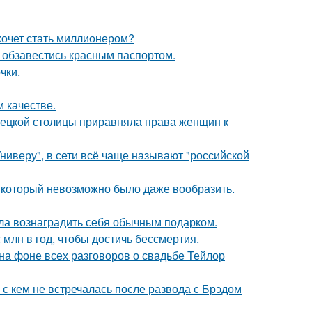
хочет стать миллионером?
 обзавестись красным паспортом.
чки.
 качестве.
мецкой столицы приравняла права женщин к
ниверу", в сети всё чаще называют "российской
т, который невозможно было даже вообразить.
ила вознаградить себя обычным подарком.
млн в год, чтобы достичь бессмертия.
 на фоне всех разговоров о свадьбе Тейлор
 с кем не встречалась после развода с Брэдом