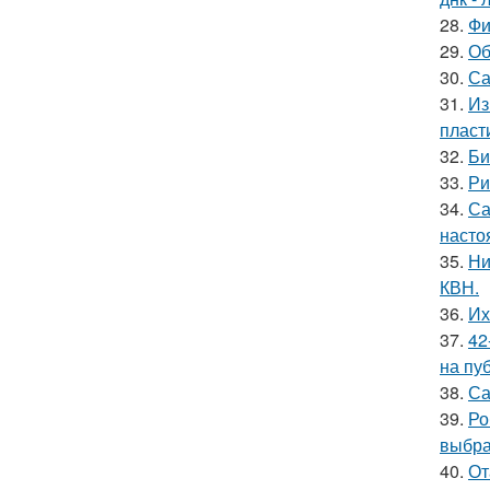
28.
Фи
29.
Об
30.
Са
31.
Из
пласт
32.
Би
33.
Ри
34.
Са
насто
35.
Ни
КВН.
36.
Их
37.
42
на пу
38.
Са
39.
Ро
выбра
40.
От