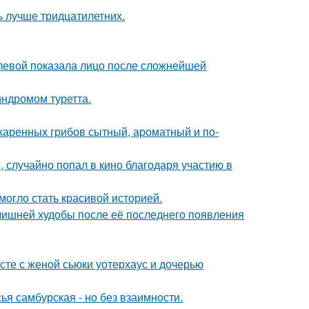
ь лучше тридцатилетних.
олевой показала лицо после сложнейшей
индромом туретта.
жаренных грибов сытный, ароматный и по-
 случайно попал в кино благодаря участию в
 могло стать красивой историей.
злишней худобы после её последнего появления
есте с женой сьюки уотерхаус и дочерью
я самбурская - но без взаимности.