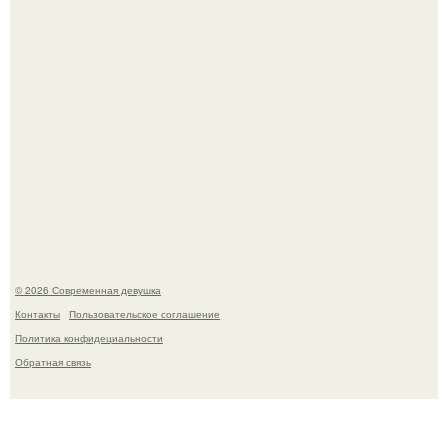
Кристина асмус опубликовала пляжные фото с 12-
летней дочерью от Гарика Харламова.
© 2026 Современная девушка
Контакты
Пользовательское соглашение
Политика конфидециальности
Обратная связь