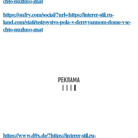
chto-nuzhno-znat
https://onfry.com/social/?url=https://interer-stil.ru-
land.com/stati/ustroystvo-pola-v-derevyannom-dome-vse-
chto-nuzhno-znat
https://www.d0x.de/?https://interer-stil.ru-