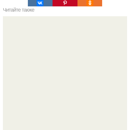
Читайте также
Как долго длится эффект моющей краски для ванной
Ольга Дроздова поделилась очень личной историей, о
которой раньше почти не говорила.