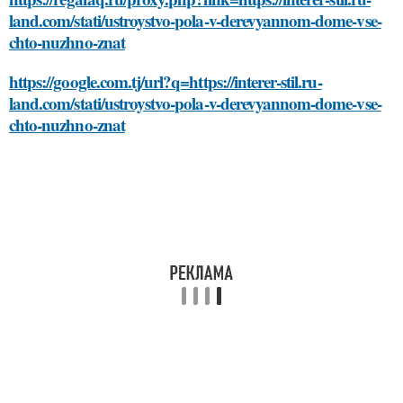
land.com/stati/ustroystvo-pola-v-derevyannom-dome-vse-
chto-nuzhno-znat
https://google.com.tj/url?q=https://interer-stil.ru-
land.com/stati/ustroystvo-pola-v-derevyannom-dome-vse-
chto-nuzhno-znat