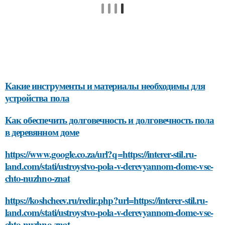
Какие инструменты и материалы необходимы для
устройства пола
Как обеспечить долговечность и долговечность пола
в деревянном доме
https://www.google.co.za/url?q=https://interer-stil.ru-
land.com/stati/ustroystvo-pola-v-derevyannom-dome-vse-
chto-nuzhno-znat
https://koshcheev.ru/redir.php?url=https://interer-stil.ru-
land.com/stati/ustroystvo-pola-v-derevyannom-dome-vse-
chto-nuzhno-znat