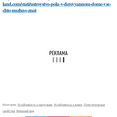
land.com/stati/ustroystvo-pola-v-derevyannom-dome-vse-
chto-nuzhno-znat
Категории:
Устойчивость к нагрузкам
,
Устойчивость к влаге
,
Очистительные
свойства
,
Внешний вид