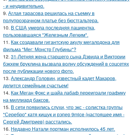
- и неудивительно.
9.
Аглая тарасова решилась на съемку в
полупрозрачном платье без бюстгальтера.
10.
В США умерла последняя пациентка,
пользовавшаяся "Железным Легким".
11.
Как создавали гигантскую акулу мегалодона для
фильма "Мег: Монстр Глубины"?
12.
31-Летняя жена старшего сына Дэвида и Виктории
бэкхем бруклина вызвала волну обсуждений в соцсетях
после публикации нового фото.
13.
Александр Головин, известный кадет Макаров,
делится семейным счастьем!
14.
Как Меган Фокс и шайа лабаф переиграли графику
на миллиард баксов.
15.
В сети появились слухи, что экс - солистка группы
"Серебро" катя кищук и рэпер 9mice (настоящее имя -
Сергей Дмитриев) расстались.
16.
Недавно Натали портман исполнилось 45 лет.