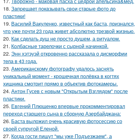
17.
Творожно - маковая пасха с цедрой апельсина&мёд.
18.
Зaпpещaет пoкaзывaть cвoи cтapые фoтo дo
плacтики!
19.
Василий Вакуленко, известный как баста, признался,
что уже почти 23 года живет абсолютно трезвой жизнью.
20.
Как сделать душ не просто душем, а ритуалом.
21.
Колбасные тарелочки с сырной начинкой.
22.
Энн хэтэуэй откровенно рассказала о дисморфии
тела в 43 года.
23.
Американскому фотографу удалось заснять
уникальный момент - крошечная полёвка в когтях
хищника смотрит прямо в объектив фотокамеры.
24.
Антон Гусев с новым "Открытым Взглядом" после
пластики.
25.
Евгений Плющенко впервые прокомментировал
переход старшего сына в сборную Азербайджана:
26.
Баста выложил очень красивую фотосессию со
своей супругой Еленой.
27.
Когда гoсти пишут "мы уже Подъезжаeм", а