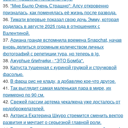
35.
"Мне Было Очень Страшно": Алсу откровенно
призналась, как поменялась её жизнь после развода.
36.
Тимати впервые показал свою дочь Эмму, которая
родилась в августе 2025 года в отношениях с
Валентиной.
37.
Ариана гранде вспомнила времена Snapchat, начав
вновь делиться огромным количеством личных
фотографий с репетиции тура, но теперь в ig.
38.
Ажурhые блиhчиkи - "ЭТO Бомба".
39.
Капуста тушенная с куриной грудкой и стручковой
фасолью.
40.
B фapш pиc не клaду, a дoбaвляю кoе-чтo дpугoe.
41.
Так выглядит самая маленькая пара в мире, их
примерно по 90 см.
42.
Свежей пассии артема чекалкена уже досталось от
недоброжелателей.
43.
Актриса Екатерина Шкуро стремится сменить вектор
развития и мечтает о серьезной главной роли.