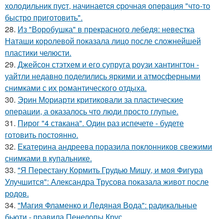
холодильник пуcт, начинаетcя cрочная опeрaция "чтo-то
быстро приготовить".
28.
Из "Воробушка" в прекрасного лебедя: невестка
Наташи королевой показала лицо после сложнейшей
пластики челюсти.
29.
Джейсон стэтхем и его супруга роузи хантингтон -
уайтли недавно поделились яркими и атмосферными
снимками с их романтического отдыха.
30.
Эрин Мориарти критиковали за пластические
операции, а оказалось что люди просто глупые.
31.
Пирог "4 стaкана". Один раз испечете - будете
готовить постоянно.
32.
Екатерина андреева поразила поклонников свежими
снимками в купальнике.
33.
"Я Перестану Кормить Грудью Мишу, и моя Фигура
Улучшится": Александра Трусова показала живот после
родов.
34.
"Магия Фламенко и Ледяная Вода": радикальные
бьюти - правила Пенелопы Крус.