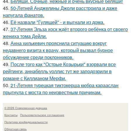
44.
Беляши. Сочные, нежные и очень вкусные беляши!
45.
50-Летней Анджелины Джоли расстроила и даже
напугала фанатов.
46.
Её назвали "Гулящей" - и выгнали из дома.
47.
37-Летняя Эльза хоск ждёт второго ребёнка от своего
жениха тома Дейли.
48.
Анна хилькевич прояснила ситуацию вокруг
недавнего визита к врачу, который вызвал бурное
обсуждение среди поклонников.
49.
После того как "Острые Козырьки" взорвали все
рейтинги, аннабелль уоллис тут же заподозрили в
романе с Киллианом Мерфи.
50.
21-Летняя турецкая тиктокерша кюбра карааслан
прыгнула с моста по неизвестным причинам.
© 2026 Современная девушка
Контакты
Пользовательское соглашение
Политика конфидециальности
Обратная связь