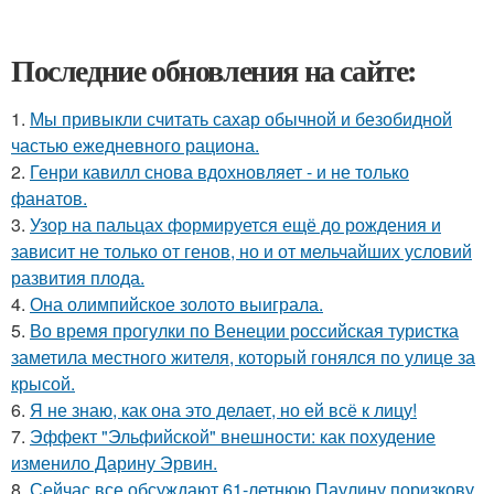
Последние обновления на сайте:
1.
Мы привыкли считать сахар обычной и безобидной
частью ежедневного рациона.
2.
Генри кавилл снова вдохновляет - и не только
фанатов.
3.
Узор на пальцах формируется ещё до рождения и
зависит не только от генов, но и от мельчайших условий
развития плода.
4.
Она олимпийское золото выиграла.
5.
Во время прогулки по Венеции российская туристка
заметила местного жителя, который гонялся по улице за
крысой.
6.
Я не знаю, как она это делает, но ей всё к лицу!
7.
Эффект "Эльфийской" внешности: как похудение
изменило Дарину Эрвин.
8.
Сейчас все обсуждают 61-летнюю Паулину поризкову