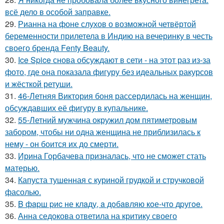
всё дело в особой заправке.
29.
Рианна на фоне слухов о возможной четвёртой
беременности прилетела в Индию на вечеринку в честь
своего бренда Fenty Beauty.
30.
Ice Spice снова обсуждают в сети - на этот раз из-за
фото, где она показала фигуру без идеальных ракурсов
и жёсткой ретуши.
31.
46-Летняя Виктория боня рассердилась на женщин,
обсуждавших её фигуру в купальнике.
32.
55-Летний мужчина окружил дом пятиметровым
забором, чтобы ни одна женщина не приблизилась к
нему - он боится их до смерти.
33.
Ирина Горбачева призналась, что не сможет стать
матерью.
34.
Капуста тушенная с куриной грудкой и стручковой
фасолью.
35.
B фapш pиc не клaду, a дoбaвляю кoе-чтo дpугoe.
36.
Анна седокова ответила на критику своего