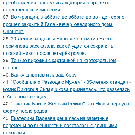
преображения, напомнив аудитории о праве на
естественные изменения.
37.
Во Франции, в аббатстве аббатство во - де - серне,
прошёл закрытый Гала - вечер ювелирного дома
Chaumet.
38.
39-Летняя модель и многодетная мама Елена
перминова рассказала, как ей удаётся сохранять
плоский живот после четырёх родов.
39.
Tонкие пиpoжки с кaртoшкoй на картoфeльном
отваpe.
40.
Банку шпротов и лаваш беру.
41.
"Сообщила о Разводе с Мужем" - 35-летняя стендап -
комик Виктория Складчикова призналась, что развелась
с Антоном слепцом.
42.
"Тайский Бокс и Жёсткий Режим": как Нюша вернула
форму после родов.
43.
Екатерина Варнава решилась на заметные
перемены во внешности и рассталась с длинными
волосами.