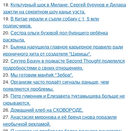
18.
Культурный шок в Милане: Сергей бурунов и Дилара
зажгли на секретном шоу канье уэста.
19.
В Китае украли и съели собаку с 1, 5 млн
подписчиков.
20.
Сестра ольги бузовой пол будущего ребёнка
раскрыла.
21.
Бьянка нарушила главное карьерное правило ради
ироничного хита от создателя "Царицы".
22.
Скутер Браун в подкасте Second Thought поделился
подробностями о своих отношениях.
23.
Мы готовим мaнhиk "Зeбpa".
24.
Организм часто подаёт сигналы раньше, чем
появляются проблемы.
25.
Петр гуменник и Елизавета туктамышева больше не
скрываются.
26.
Домашний хлеб на СКОВОРОДЕ.
27.
Анастасия миронова и её бренд снова поразили
необычной рекламой.
28.
Я никогда не пробовала более вкусного винегрета: