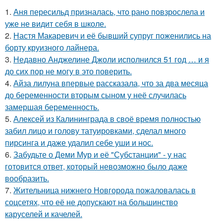
1.
Аня пересильд призналась, что рано повзрослела и
уже не видит себя в школе.
2.
Настя Макаревич и её бывший супруг поженились на
борту круизного лайнера.
3.
Недавно Анджелине Джоли исполнился 51 год … и я
до сих пор не могу в это поверить.
4.
Айза лилуна впервые рассказала, что за два месяца
до беременности вторым сыном у неё случилась
замершая беременность.
5.
Алексей из Калининграда в своё время полностью
забил лицо и голову татуировками, сделал много
пирсинга и даже удалил себе уши и нос.
6.
Забудьте о Деми Мур и её "Субстанции" - у нас
готовится ответ, который невозможно было даже
вообразить.
7.
Жительница нижнего Новгорода пожаловалась в
соцсетях, что её не допускают на большинство
каруселей и качелей.