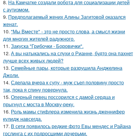
8.
На Камчатке создали робота для социализации детей
с аутизмом.
9.
Предполагаемый жених Алины Загитовой оказался
женат.
10.
"Мы Вместе" - это не просто слова, а смысл жизни
для многих жителей радужного.
11.
Закуска "Грибочки - Боровички".
12.
А вы натыкались на слухи о Рианне, будто она пахнет
лучше всех живых людей?
13.
Семейные пары, которые разрушила Анджелина
Джоли.
14.
Сделала вчера к супу - муж съел половину просто
так, пока я спину повернула.
15.
Оперный певец поссорился с дамой сердца и
прыгнул с моста в Москву-реку.
16.
Роль мамы стифлера изменила жизнь дженнифер
кулидж навсегда.
17.
В сети появилось редкие фото Евы мендес и Райана
гослинга с их подросшими дочерьми.