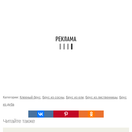
Категории:
Клееный брус
,
Брус из сосны
,
Брус из ели
,
Брус из лиственницы
,
Брус
из дуба
Читайте также