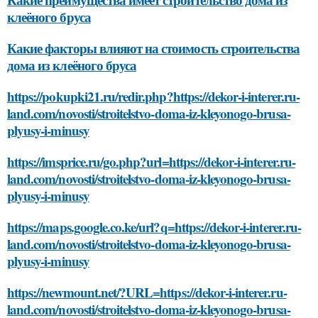
клеёного бруса
Какие факторы влияют на стоимость строительства
дома из клеёного бруса
https://pokupki21.ru/redir.php?https://dekor-i-interer.ru-
land.com/novosti/stroitelstvo-doma-iz-kleyonogo-brusa-
plyusy-i-minusy
https://imsprice.ru/go.php?url=https://dekor-i-interer.ru-
land.com/novosti/stroitelstvo-doma-iz-kleyonogo-brusa-
plyusy-i-minusy
https://maps.google.co.ke/url?q=https://dekor-i-interer.ru-
land.com/novosti/stroitelstvo-doma-iz-kleyonogo-brusa-
plyusy-i-minusy
https://newmount.net/?URL=https://dekor-i-interer.ru-
land.com/novosti/stroitelstvo-doma-iz-kleyonogo-brusa-