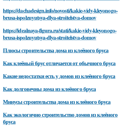
https://dachadesign.info/novosti/kakie-vidy-kleyonogo-
brusa-ispolzuyutsya-dlya-stroitelstva-domov
https://idealnaya-figura.ru/stati/kakie-vidy-kleyonogo-
brusa-ispolzuyutsya-dlya-stroitelstva-domov
Плюсы строительства дома из клеёного бруса
Как клеёный брус отличается от обычного бруса
Какие недостатки есть у домов из клеёного бруса
Как долговечны дома из клеёного бруса
Минусы строительства дома из клеёного бруса
Как экологично строительство домов из клеёного
бруса