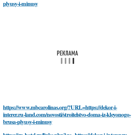
plyusy-i-minusy
https://www.mbcarolinas.org/?URL=https://dekor-i-
interer.ru-land.com/novosti/stroitelstvo-doma-iz-kleyonogo-
brusa-plyusy-i-minusy
https://zn-hotel.ru/links.php?go=https://dekor-i-interer.ru-