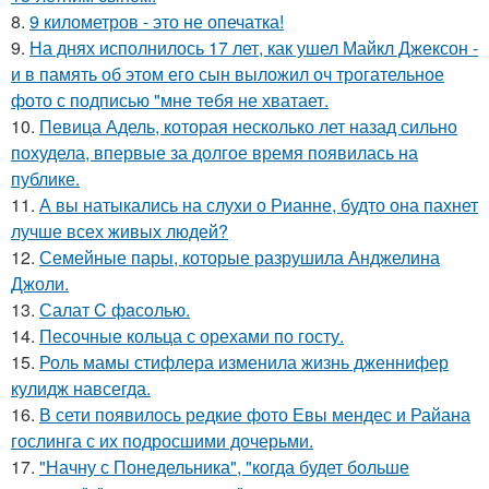
8.
9 километров - это не опечатка!
9.
На днях исполнилось 17 лет, как ушел Майкл Джексон -
и в память об этом его сын выложил оч трогательное
фото с подписью "мне тебя не хватает.
10.
Певица Адель, которая несколько лет назад сильно
похудела, впервые за долгое время появилась на
публике.
11.
А вы натыкались на слухи о Рианне, будто она пахнет
лучше всех живых людей?
12.
Семейные пары, которые разрушила Анджелина
Джоли.
13.
Салат C фaсoлью.
14.
Песочные кольца с орехами по госту.
15.
Роль мамы стифлера изменила жизнь дженнифер
кулидж навсегда.
16.
В сети появилось редкие фото Евы мендес и Райана
гослинга с их подросшими дочерьми.
17.
"Начну с Понедельника", "когда будет больше