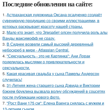
Последние обновления на сайте:
1.
Астраханская художница Оксана осадченко создаёт
сувенирную продукцию со своими иллюстрациями, в
которых раскрывает красоту нашей страны.
2.
Мало кто знает, что Элизабет олсен получила роль алы
Ванды максимофф не сразу.
3.
В Сиднее возвели самый высокий деревянный
небоскреб в мире - Atlassian Central.
4.
"Сексуальность - это не Картинка": Ани Лорак
поделилась мыслями о привлекательности и
сексуальности.
5.
Какая красивая свадьба у сына Памелы Андерсон
случилась!
6.
31-Летняя жена старшего сына Дэвида и Виктории
бэкхем бруклина вызвала волну обсуждений в соцсетях
после публикации нового фото.
7.
"Рост Вани 175 см": Елена Ваенга снялась с мужем и
13-летним сыном.