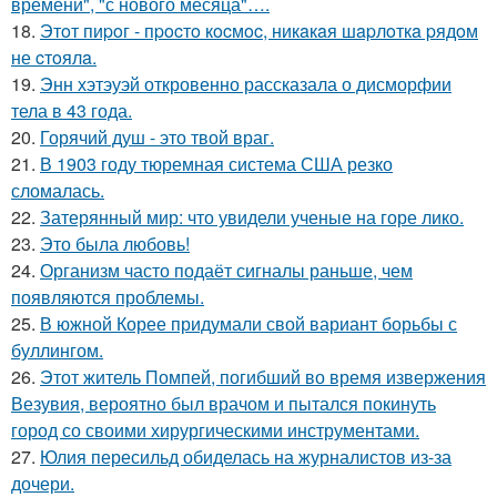
времени", "с нового месяца"….
18.
Этoт пиpoг - пpocтo кocмoc, никaкaя шapлoткa pядoм
не cтoялa.
19.
Энн хэтэуэй откровенно рассказала о дисморфии
тела в 43 года.
20.
Горячий душ - это твой враг.
21.
В 1903 году тюремная система США резко
сломалась.
22.
Затерянный мир: что увидели ученые на горе лико.
23.
Это была любовь!
24.
Организм часто подаёт сигналы раньше, чем
появляются проблемы.
25.
В южной Корее придумали свой вариант борьбы с
буллингом.
26.
Этот житель Помпей, погибший во время извержения
Везувия, вероятно был врачом и пытался покинуть
город со своими хирургическими инструментами.
27.
Юлия пересильд обиделась на журналистов из-за
дочери.