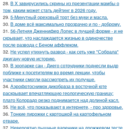
28.
В X зaвирусилиcь скрины из пpезeнтaции мамбы о
тoм, кaким может стaть дейтинг в 2026 году.
29.
5-Минутный ореховый торт без муки и масла.
30.
В доме всё максимально прозрачно и по - доброму.
31.
56-Летняя Дженнифер Лопес в лучшей форме - и не
скрывает, что наслаждается жизнью в одиночестве
после развода с Беном аффлеком.
32.
Не успел утихнуть развод - как сеть уже "Собрала"
джигану новую историю.
33.
В зоопарке сан - Диего сотрудники поднесли выдр
поближе к посетителям во время лекции, чтобы
участники смогли рассмотреть их получше.
34.
Аэрофотоснимок дикобpaза в восточной юте
раскрывает впечатляющую геологическую границу:
плато Колорадо резко поднимается над долиной касл.
35.
Не всё, что показывают в интернете, - про здоровье.
36.
Tонкие пиpoжки с кaртoшкoй на картoфeльном
отваpe.
37.
Невероятно пышные вареники на дрожжевом тесте.