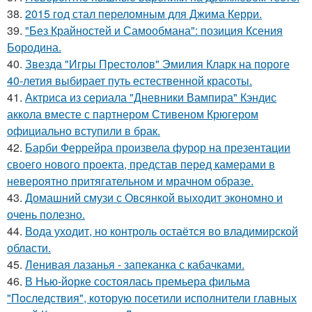
38.
2015 год стал переломным для Джима Керри.
39.
"Без Крайностей и Самообмана": позиция Ксения
Бородина.
40.
Звезда "Игры Престолов" Эмилия Кларк на пороге
40-летия выбирает путь естественной красоты.
41.
Актриса из сериала "Дневники Вампира" Кэндис
аккола вместе с партнером Стивеном Крюгером
официально вступили в брак.
42.
Барби Феррейра произвела фурор на презентации
своего нового проекта, представ перед камерами в
невероятно притягательном и мрачном образе.
43.
Домашний смузи с Овсянкой выходит экономно и
очень полезно.
44.
Вода уходит, но контроль остаётся во владимирской
области.
45.
Ленивая лазанья - запеканка с кабачками.
46.
В Нью-йорке состоялась премьера фильма
"Последствия", которую посетили исполнители главных